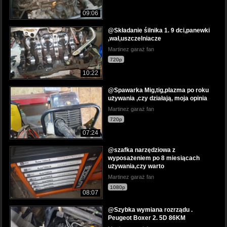
09:06
@Składanie śilnika 1. 9 dci,panewki
,wał,uszczelniacze
Martinez garaż fan
720p
10:22
@Spawarka Mig,tig,plazma po roku
używania ,czy działają, moja opinia
Martinez garaż fan
720p
07:24
@szafka narzędziowa z
wyposażeniem po 8 miesiącach
używania,czy warto
Martinez garaż fan
1080p
08:07
@Szybka wymiana rozrządu .
Peugeot Boxer 2. 5D 86KM