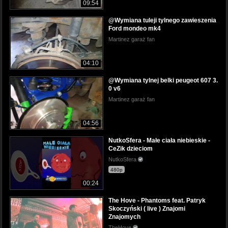
09:54
@Wymiana tuleji tylnego zawieszenia
Ford mondeo mk4
Martinez garaż fan
04:10
@Wymiana tylnej belki peugeot 607 3.
0 v6
Martinez garaż fan
04:56
NutkoSfera - Małe ciała niebieskie -
CeZik dzieciom
NutkoSfera
480p
00:24
The Hove - Phantoms feat. Patryk
Skoczyński ( live ) Znajomi
Znajomych
TheHove