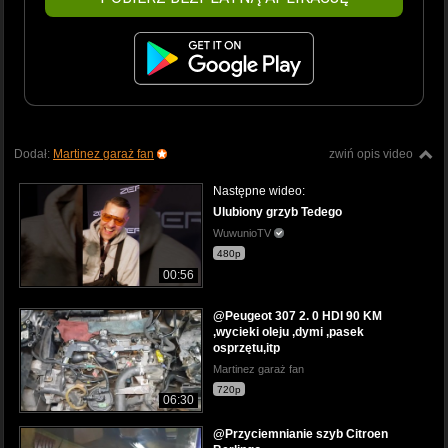
Dodał:
Martinez garaż fan
zwiń opis video
Następne wideo:
Ulubiony grzyb Tedego
WuwunioTV
480p
00:56
@Peugeot 307 2. 0 HDI 90 KM
,wycieki oleju ,dymi ,pasek
osprzętu,itp
Martinez garaż fan
720p
06:30
@Przyciemnianie szyb Citroen