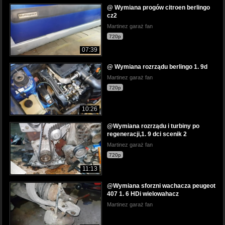
@ Wymiana progów citroen berlingo
cz2
Martinez garaż fan
720p
07:39
@ Wymiana rozrządu berlingo 1. 9d
Martinez garaż fan
720p
10:26
@Wymiana rozrządu i turbiny po
regeneracji,1. 9 dci scenik 2
Martinez garaż fan
720p
11:13
@Wymiana sforzni wachacza peugeot
407 1. 6 HDi wielowahacz
Martinez garaż fan