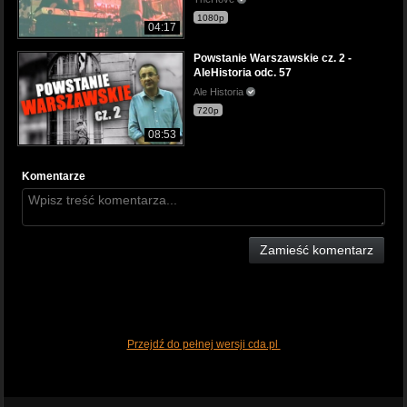
1080p
04:17
Powstanie Warszawskie cz. 2 -
AleHistoria odc. 57
Ale Historia
720p
08:53
Komentarze
Zamieść komentarz
Przejdź do pełnej wersji cda.pl