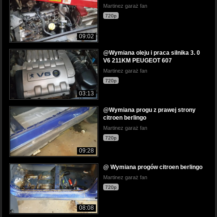
Martinez garaż fan
720p
09:02
@Wymiana oleju i praca silnika 3. 0
V6 211KM PEUGEOT 607
Martinez garaż fan
720p
03:13
@Wymiana progu z prawej strony
citroen berlingo
Martinez garaż fan
720p
09:28
@ Wymiana progów citroen berlingo
Martinez garaż fan
720p
08:08