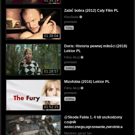
01:33:19
Zabić bobra (2012) Cały Film PL
KinoSwiat
premium
720p
01:38:04
Doris: Historia pewnej miłości (2018)
Lektor PL
Filmy Akcji
premium
1080p
01:28:57
Mizofobia (2016) Lektor PL
Filmy Akcji
premium
1080p
01:52:15
@Skoda Fabia 1. 4 tdi uszkodzony
czujnik
wstecznego,ogrzewanie,zwrotnica
Martinez garaż fan