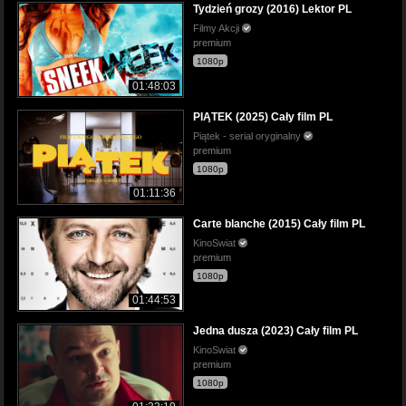
Tydzień grozy (2016) Lektor PL
Filmy Akcji
premium
1080p
01:48:03
PIĄTEK (2025) Cały film PL
Piątek - serial oryginalny
premium
1080p
01:11:36
Carte blanche (2015) Cały film PL
KinoSwiat
premium
1080p
01:44:53
Jedna dusza (2023) Cały film PL
KinoSwiat
premium
1080p