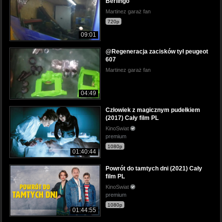
Berlingo
Martinez garaż fan
720p
09:01
@Regeneracja zacisków tył peugeot
607
Martinez garaż fan
04:49
Człowiek z magicznym pudełkiem
(2017) Cały film PL
KinoSwiat
premium
1080p
01:40:44
Powrót do tamtych dni (2021) Cały
film PL
KinoSwiat
premium
1080p
01:44:55