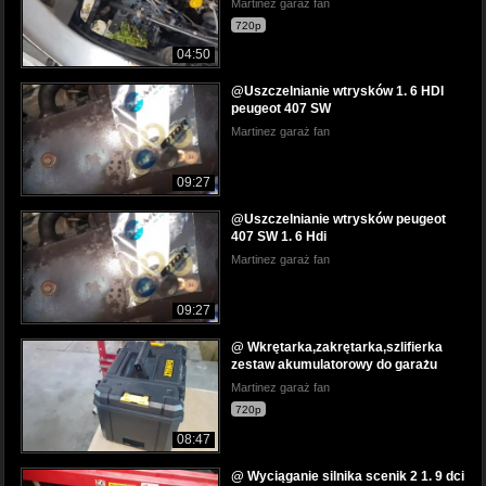
Martinez garaż fan
720p
04:50
@Uszczelnianie wtrysków 1. 6 HDI
peugeot 407 SW
Martinez garaż fan
09:27
@Uszczelnianie wtrysków peugeot
407 SW 1. 6 Hdi
Martinez garaż fan
09:27
@ Wkrętarka,zakrętarka,szlifierka
zestaw akumulatorowy do garażu
Martinez garaż fan
720p
08:47
@ Wyciąganie silnika scenik 2 1. 9 dci