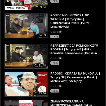
1080p
02:53:04
KONIEC MICHNIEWICZA, DO
WIDZENIA | Tetrycy #42 |
Reprezentacja Polski | PZPN |
Lewandowski
Goal.pl
01:34:59
1080p
REPREZENTACJA POLSKI NICZYM
RODZINA | Tetrycy #43 | Milik -
Kowalski | Lewandowski | Papszun
Goal.pl
1080p
01:31:48
RADOŚĆ I ODRAZA NA MUNDIALU |
Tetrycy 39 | Reprezentacja Polski |
Michniewicz | Szczęsny
Goal.pl
1080p
01:33:46
ZNAMY POWOŁANIA NA
MISTRZOSTWA ŚWIATA! Takim