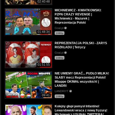
02:40:48
MICHNIEWICZ - KWIATKOWSKI:
PZPN CRAZY REVENGE |
Michniewicz - Mazurek |
Reprezentacja Polski
Goal.pl
01:48:34
1080p
REPREZENTACJA POLSKI - ZARYS
ROZKŁADU | Tetrycy
Goal.pl
1080p
01:51:55
NIE UMIEMY GRAĆ... PUDŁO MILIKA!
SŁABY mecz Reprezentacji Polski!
Mbappe OKIWAŁ wszystkich! |
LANDRI
LANDRIYT
09:41
1080p
Kolejny głupi pomysł Infantino!
Lewandowski wraca z nową fryzurą!
Michniewicz USUNĄŁ TWITTERA!