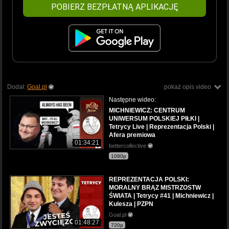
POBIERZ BEZPŁATNĄ APLIKACJĘ
Dodał:
Goal.pl
pokaż opis video
Następne wideo:
MICHNIEWICZ: CENTRUM
UNIWERSUM POLSKIEJ PIŁKI |
Tetrycy Live | Reprezentacja Polski |
Afera premiowa
01:34:21
bettercollective
1080p
REPREZENTACJA POLSKI:
MORALNY BRĄZ MISTRZOSTW
ŚWIATA | Tetrycy #41 | Michniewicz |
Kulesza | PZPN
Goal.pl
01:48:27
720p