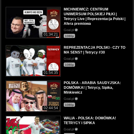
MICHNIEWICZ: CENTRUM
UNIWERSUM POLSKIEJ PIŁKI |
Tetrycy Live | Reprezentacja Polski |
Afera premiowa
Goal.pl
01:34:21
1080p
REPREZENTACJA POLSKI - CZY TO
MA SENS? | Tetrycy #30
Goal.pl
1080p
01:54:35
POLSKA - ARABIA SAUDYJSKA:
DOMÓWKA! | Tetrycy, Sipika,
Minkiewicz
Goal.pl
1080p
02:44:54
WALIA - POLSKA: DOMÓWKA!
TETRYCY I SIPIKA
Goal.pl