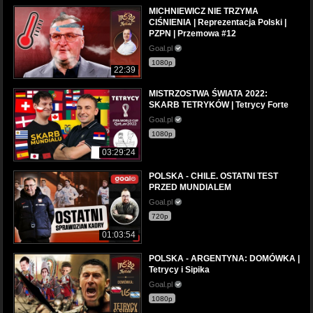
MICHNIEWICZ NIE TRZYMA
CIŚNIENIA | Reprezentacja Polski |
PZPN | Przemowa #12
Goal.pl
1080p
22:39
MISTRZOSTWA ŚWIATA 2022:
SKARB TETRYKÓW | Tetrycy Forte
Goal.pl
1080p
03:29:24
POLSKA - CHILE. OSTATNI TEST
PRZED MUNDIALEM
Goal.pl
720p
01:03:54
POLSKA - ARGENTYNA: DOMÓWKA |
Tetrycy i Sipika
Goal.pl
1080p