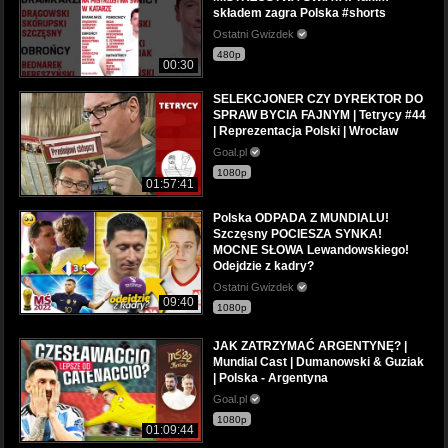
składem zagra Polska #shorts
Ostatni Gwizdek
480p
00:30
SELEKCJONER CZY DYREKTOR DO
SPRAW BYCIA FAJNYM | Tetrycy #44
| Reprezentacja Polski | Wrocław
Goal.pl
1080p
01:57:41
Polska ODPADA Z MUNDIALU!
Szczęsny POCIESZA SYNKA!
MOCNE SŁOWA Lewandowskiego!
Odejdzie z kadry?
Ostatni Gwizdek
09:40
1080p
JAK ZATRZYMAĆ ARGENTYNĘ? |
Mundial Cast | Dumanowski & Guziak
| Polska - Argentyna
Goal.pl
1080p
01:09:44