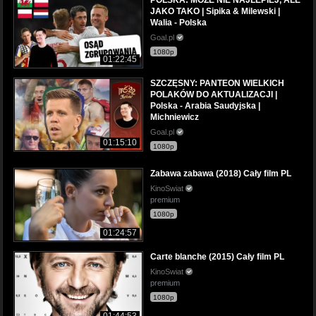
JAKO TAKO | Sipika & Milewski |
Walia - Polska
Goal.pl
1080p
01:22:45
SZCZĘSNY: PANTEON WIELKICH
POLAKÓW DO AKTUALIZACJI |
Polska - Arabia Saudyjska |
Michniewicz
Goal.pl
01:15:10
1080p
Zabawa zabawa (2018) Cały film PL
KinoSwiat
premium
1080p
01:24:57
Carte blanche (2015) Cały film PL
KinoSwiat
premium
1080p