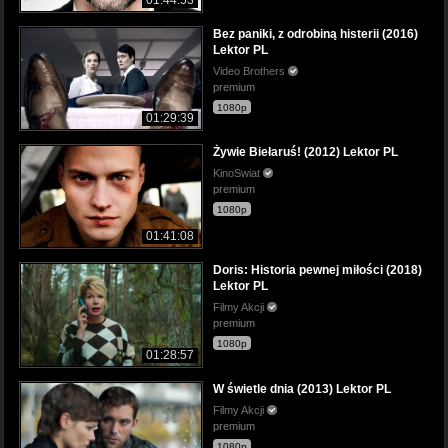
01:44:53
Bez paniki, z odrobiną histerii (2016)
Lektor PL
Video Brothers
premium
1080p
01:29:39
Żywie Biełaruś! (2012) Lektor PL
KinoSwiat
premium
1080p
01:41:08
Doris: Historia pewnej miłości (2018)
Lektor PL
Filmy Akcji
premium
1080p
01:28:57
W świetle dnia (2013) Lektor PL
Filmy Akcji
premium
1080p