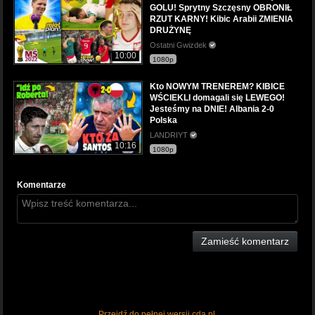
GOLU! Sprytny Szczęsny OBRONIŁ
RZUT KARNY! Kibic Arabii ZMIENIA
DRUŻYNĘ
Ostatni Gwizdek
10:00
1080p
Kto NOWYM TRENEREM? KIBICE
WŚCIEKLI domagali się LEWEGO!
Jesteśmy na DNIE! Albania 2-0
Polska
LANDRIYT
10:16
1080p
Komentarze
Zamieść komentarz
Przejdź do pełnej wersji cda.pl