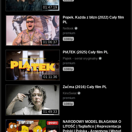
01:47:19
Popek. Każda z blizn (2022) Cały film
PL
Netlook
premium
1080p
01:06:37
PIĄTEK (2025) Cały film PL
Piątek - serial oryginalny
premium
1080p
01:11:36
Zaćma (2016) Cały film PL
KinoSwiat
premium
1080p
01:49:33
NARODOWY MODEL BŁAGANIA O
LITOŚĆ | Tagliafico | Reprezentacja
Polski | Polska - Argentyna | Wstyd