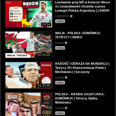
Losowanie grup MŚ w Katarze! Messi
vs Lewandowski! Ostatnia szansa
Lewego! Polska-Argentyna | LANDRI
LANDRIYT
1080p
09:54
WALIA - POLSKA: DOMÓWKA!
TETRYCY I SIPIKA
Goal.pl
1080p
02:53:04
RADOŚĆ I ODRAZA NA MUNDIALU |
Tetrycy 39 | Reprezentacja Polski |
Michniewicz | Szczęsny
Goal.pl
1080p
01:33:46
POLSKA - ARABIA SAUDYJSKA:
DOMÓWKA! | Tetrycy, Sipika,
Minkiewicz
Goal.pl
1080p