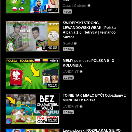
Ostatni Gwizdek
08:12
480p
ŚWIDERSKI STRONG,
LEWANDOWSKI WEAK | Polska -
Albania 1:0 | Tetrycy | Fernando
Santos
Goal.pl
01:40:08
1080p
MEMY po meczu POLSKA 0 - 3
KOLUMBIA
LANDRIYT
1080p
02:10
TO NIE TAK MIAŁO BYĆ! Odpadamy z
MUNDIALU! Polska
LANDRIYT
1080p
03:30
Lewandowski ROZPŁAKAŁ SIĘ PO