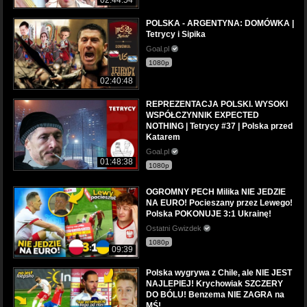
02:44:54
POLSKA - ARGENTYNA: DOMÓWKA |
Tetrycy i Sipika
Goal.pl
1080p
02:40:48
REPREZENTACJA POLSKI. WYSOKI
WSPÓŁCZYNNIK EXPECTED
NOTHING | Tetrycy #37 | Polska przed
Katarem
Goal.pl
01:48:38
1080p
OGROMNY PECH Milika NIE JEDZIE
NA EURO! Pocieszany przez Lewego!
Polska POKONUJE 3:1 Ukrainę!
Ostatni Gwizdek
1080p
09:39
Polska wygrywa z Chile, ale NIE JEST
NAJLEPIEJ! Krychowiak SZCZERY
DO BÓLU! Benzema NIE ZAGRA na
MŚ!