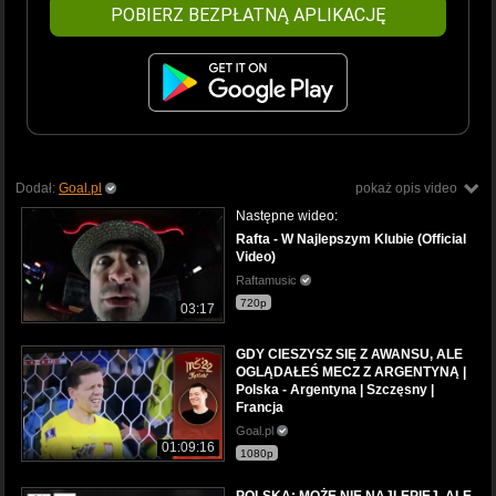
POBIERZ BEZPŁATNĄ APLIKACJĘ
Dodał:
Goal.pl
pokaż opis video
Następne wideo:
Rafta - W Najlepszym Klubie (Official
Video)
Raftamusic
720p
03:17
GDY CIESZYSZ SIĘ Z AWANSU, ALE
OGLĄDAŁEŚ MECZ Z ARGENTYNĄ |
Polska - Argentyna | Szczęsny |
Francja
Goal.pl
01:09:16
1080p
POLSKA: MOŻE NIE NAJLEPIEJ, ALE