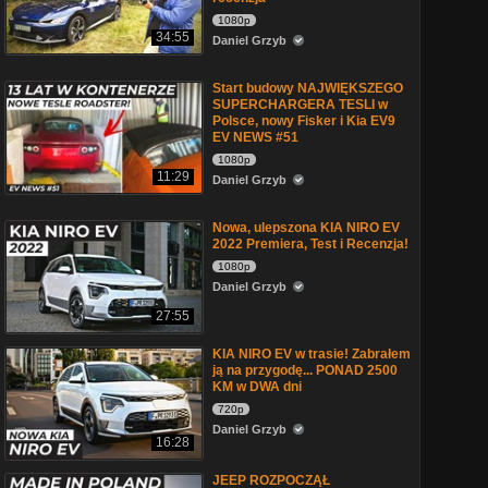
1080p
34:55
Daniel Grzyb
Start budowy NAJWIĘKSZEGO
SUPERCHARGERA TESLI w
Polsce, nowy Fisker i Kia EV9
EV NEWS #51
1080p
11:29
Daniel Grzyb
Nowa, ulepszona KIA NIRO EV
2022 Premiera, Test i Recenzja!
1080p
Daniel Grzyb
27:55
KIA NIRO EV w trasie! Zabrałem
ją na przygodę... PONAD 2500
KM w DWA dni
720p
Daniel Grzyb
16:28
JEEP ROZPOCZĄŁ