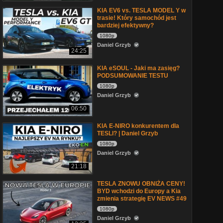
KIA EV6 vs. TESLA MODEL Y w
trasie! Który samochód jest
bardziej efektywny?
1080p
Daniel Grzyb
24:25
KIA eSOUL - Jaki ma zasięg?
PODSUMOWANIE TESTU
1080p
Daniel Grzyb
06:50
KIA E-NIRO konkurentem dla
TESLI? | Daniel Grzyb
1080p
Daniel Grzyb
21:18
TESLA ZNOWU OBNIŻA CENY!
BYD wchodzi do Europy a Kia
zmienia strategię EV NEWS #49
1080p
Daniel Grzyb