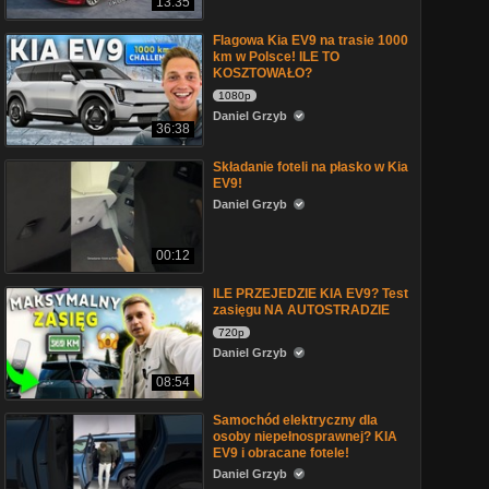
13:35
Flagowa Kia EV9 na trasie 1000
km w Polsce! ILE TO
KOSZTOWAŁO?
1080p
Daniel Grzyb
36:38
Składanie foteli na płasko w Kia
EV9!
Daniel Grzyb
00:12
ILE PRZEJEDZIE KIA EV9? Test
zasięgu NA AUTOSTRADZIE
720p
Daniel Grzyb
08:54
Samochód elektryczny dla
osoby niepełnosprawnej? KIA
EV9 i obracane fotele!
Daniel Grzyb