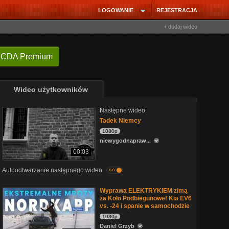
LOGOWANIE
REJESTRACJA
+ dodaj wideo
 CDA Premium
Wideo użytkowników
Następne wideo:
Tadek Niemcy
1080p
niewygodnapraw...
00:03
Autoodtwarzanie następnego wideo
on
Wyprawa ELEKTRYKIEM zimą
za Koło Podbiegunowe! Kia EV6
vs. -24 i spanie w samochodzie
1080p
Daniel Grzyb