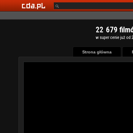
2
2
6
7
9
film
w super cenie już od 2
Strona główna