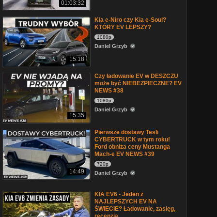
01:03:32
Kia e-Niro czy Kia e-Soul?
KTÓRY EV LEPSZY?
1080p
Daniel Grzyb
15:18
Czy ładowanie EV w DESZCZU
może być NIEBEZPIECZNE? EV
NEWS #38
1080p
Daniel Grzyb
15:35
Pierwsze dostawy Tesli
CYBERTRUCK w tym roku!
Ford obniża ceny Mustanga
Mach-e EV NEWS #39
720p
14:49
Daniel Grzyb
KIA EV6 - Jeden z
NAJLEPSZYCH EV NA
ŚWIECIE? Ładowanie, zasięg,
recenzja