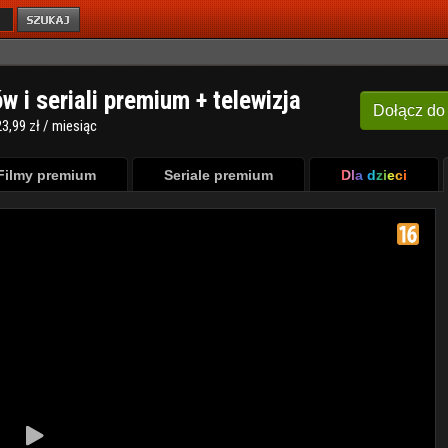
ów i seriali premium + telewizja
Dołącz
do
3,99 zł / miesiąc
Filmy premium
Seriale premium
Dla dzieci