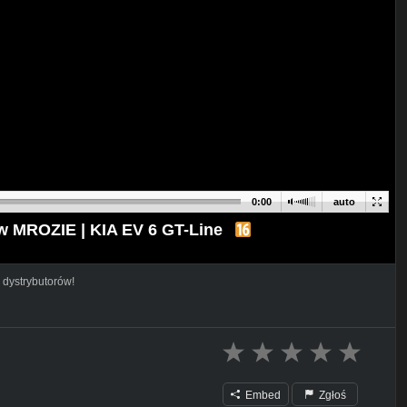
0:00
auto
 MROZIE | KIA EV 6 GT-Line
 dystrybutorów!
Embed
Zgłoś