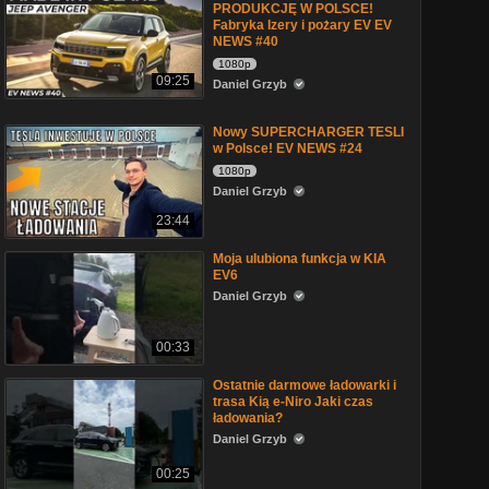
PRODUKCJĘ W POLSCE!
Fabryka Izery i pożary EV EV
NEWS #40
1080p
09:25
Daniel Grzyb
Nowy SUPERCHARGER TESLI
w Polsce! EV NEWS #24
1080p
Daniel Grzyb
23:44
Moja ulubiona funkcja w KIA
EV6
Daniel Grzyb
00:33
Ostatnie darmowe ładowarki i
trasa Kią e-Niro Jaki czas
ładowania?
Daniel Grzyb
00:25