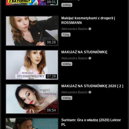
09:01
1080p
Makijaż kosmetykami z drogerii |
ROSSMANN
Aleksandra Badzio
720p
08:26
MAKIJAŻ NA STUDNIÓWKĘ
Aleksandra Badzio
1080p
07:28
MAKIJAŻ NA STUDNIÓWKĘ 2020 [ 2 ]
Aleksandra Badzio
1080p
06:54
Surinam: Gra o władzę (2020) Lektor
PL