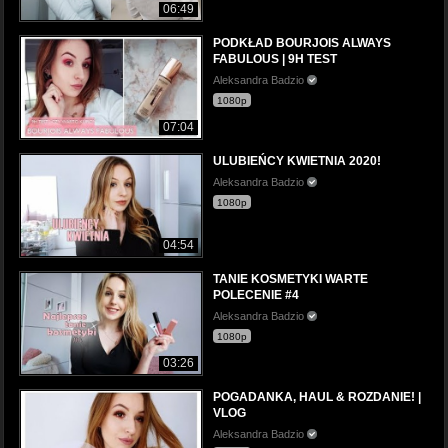
06:49
PODKŁAD BOURJOIS ALWAYS
FABULOUS | 9H TEST
Aleksandra Badzio
1080p
07:04
ULUBIEŃCY KWIETNIA 2020!
Aleksandra Badzio
1080p
04:54
TANIE KOSMETYKI WARTE
POLECENIE #4
Aleksandra Badzio
1080p
03:26
POGADANKA, HAUL & ROZDANIE! |
VLOG
Aleksandra Badzio