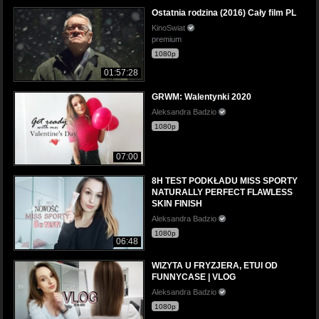
Ostatnia rodzina (2016) Cały film PL
KinoSwiat
premium
1080p
01:57:28
GRWM: Walentynki 2020
Aleksandra Badzio
1080p
07:00
8H TEST PODKŁADU MISS SPORTY
NATURALLY PERFECT FLAWLESS
SKIN FINISH
Aleksandra Badzio
1080p
06:48
WIZYTA U FRYZJERA, ETUI OD
FUNNYCASE | VLOG
Aleksandra Badzio
1080p