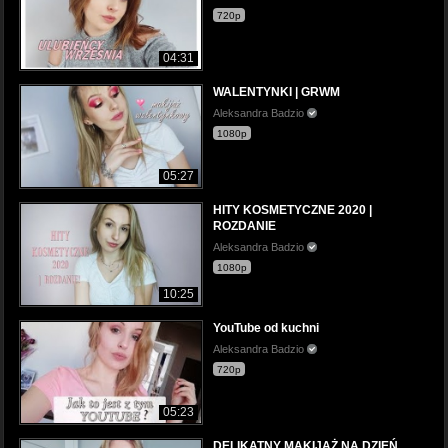
720p
04:31
WALENTYNKI | GRWM
Aleksandra Badzio
1080p
05:27
HITY KOSMETYCZNE 2020 |
ROZDANIE
Aleksandra Badzio
1080p
10:25
YouTube od kuchni
Aleksandra Badzio
720p
05:23
DELIKATNY MAKIJAŻ NA DZIEŃ