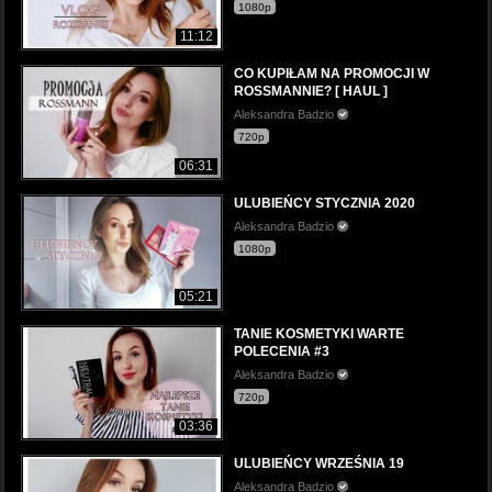
1080p
11:12
CO KUPIŁAM NA PROMOCJI W
ROSSMANNIE? [ HAUL ]
Aleksandra Badzio
720p
06:31
ULUBIEŃCY STYCZNIA 2020
Aleksandra Badzio
1080p
05:21
TANIE KOSMETYKI WARTE
POLECENIA #3
Aleksandra Badzio
720p
03:36
ULUBIEŃCY WRZEŚNIA 19
Aleksandra Badzio