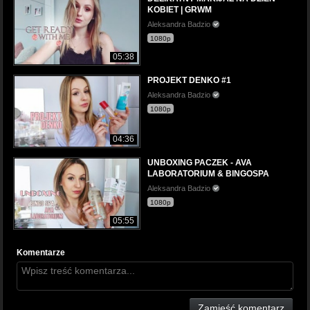
KOBIET | GRWM
Aleksandra Badzio
1080p
05:38
PROJEKT DENKO #1
Aleksandra Badzio
1080p
04:36
UNBOXING PACZEK - AVA
LABORATORIUM & BINGOSPA
Aleksandra Badzio
1080p
05:55
Komentarze
Zamieść komentarz