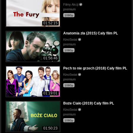
Filmy Akcji
premium
1080p
01:52:15
Anatomia zła (2015) Cały film PL
KinoSwiat
premium
1080p
01:56:46
Pech to nie grzech (2018) Cały film PL
KinoSwiat
premium
1080p
01:19:01
Boże Ciało (2019) Cały film PL
KinoSwiat
premium
1080p
01:50:23