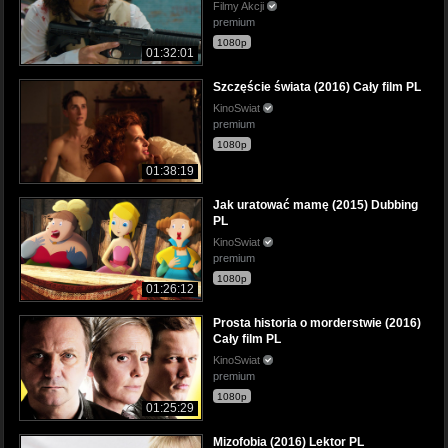
Filmy Akcji
premium
1080p
01:32:01
Szczęście świata (2016) Cały film PL
KinoSwiat
premium
1080p
01:38:19
Jak uratować mamę (2015) Dubbing
PL
KinoSwiat
premium
1080p
01:26:12
Prosta historia o morderstwie (2016)
Cały film PL
KinoSwiat
premium
1080p
01:25:29
Mizofobia (2016) Lektor PL