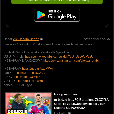
Dodał:
Aleksandra Badzio
zwiń opis video
#makijaż #revolution #makeuprevolution #kalendarzadwentowy
Kontakt | Współpraca: allexxandra98@gmail.com
OSTATNI FILM:
https://www.youtube.com/watch?vU_U2DPuPLzU
INSTAGRAM MAKIJAŻOWY:
https://www.instagram.com/aleksandrab...
INSTAGRAM
https://goo.gl/uzqMWA
FanPage
https://goo.gl/kC2TAF
BLOG
https://goo.gl/3fMipz
VINTED
https://goo.gl/thfw6h
SNAPCHAT: allexyyx
Następne wideo:
to będzie hit... FC Barcelona ZŁOŻYŁA
OFERTĘ za Lewandowskiego! Joan
Laporta ODPOWIADA!
FootballTV