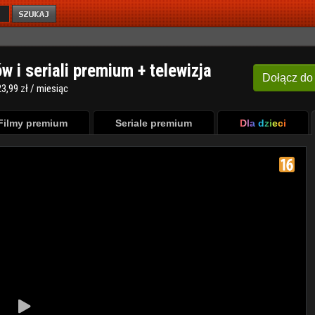
ów i seriali premium + telewizja
Dołącz
do
3,99 zł / miesiąc
Filmy premium
Seriale premium
Dla dzieci