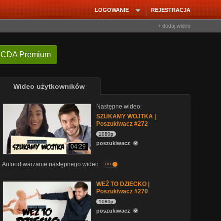
LOGOWANIE
REJESTRACJA
+ dodaj wideo
 CDA Premium
Wideo użytkowników
Następne wideo:
SZUKAMY WOJTKA |
Poszukiwacz #272
1080p
poszukiwacz
04:29
Autoodtwarzanie następnego wideo
on
WEŹ TO DZIECKO |
Poszukiwacz #270
1080p
poszukiwacz