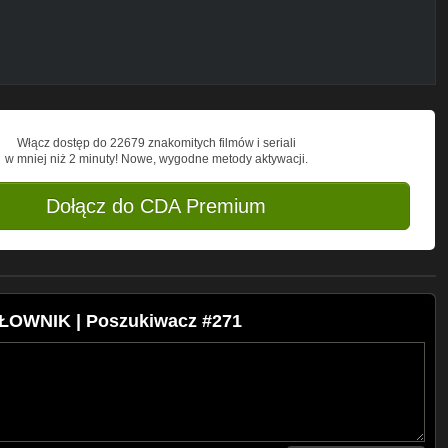
Włącz dostęp do 22679 znakomitych filmów i seriali
w mniej niż 2 minuty! Nowe, wygodne metody aktywacji.
Dołącz do CDA Premium
OWNIK | Poszukiwacz #271