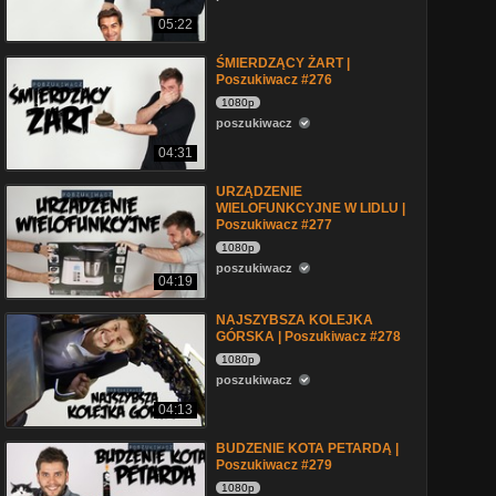
05:22
ŚMIERDZĄCY ŻART |
Poszukiwacz #276
1080p
poszukiwacz
04:31
URZĄDZENIE
WIELOFUNKCYJNE W LIDLU |
Poszukiwacz #277
1080p
poszukiwacz
04:19
NAJSZYBSZA KOLEJKA
GÓRSKA | Poszukiwacz #278
1080p
poszukiwacz
04:13
BUDZENIE KOTA PETARDĄ |
Poszukiwacz #279
1080p