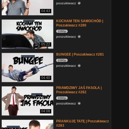
poszukiwacz
04:43
KOCHAM TEN SAMOCHÓD |
Poszukiwacz #280
1080p
poszukiwacz
05:22
BUNGEE | Poszukiwacz #281
1080p
poszukiwacz
04:40
PRAWDZIWY JAŚ FASOLA |
Poszukiwacz #282
1080p
poszukiwacz
04:08
PRANKUJĘ TATĘ | Poszukiwacz
#283