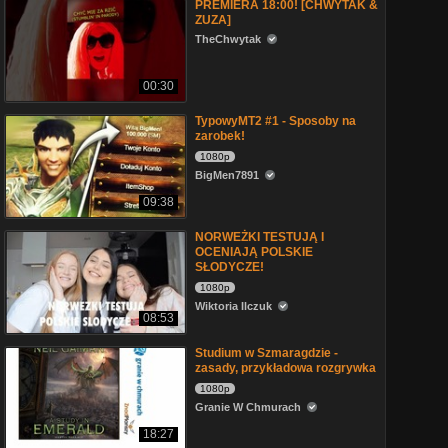
PREMIERA 18:00! [CHWYTAK &
ZUZA]
TheChwytak
00:30
TypowyMT2 #1 - Sposoby na
zarobek!
1080p
BigMen7891
09:38
NORWEŻKI TESTUJĄ I
OCENIAJĄ POLSKIE
SŁODYCZE!
1080p
Wiktoria Ilczuk
08:53
Studium w Szmaragdzie -
zasady, przykładowa rozgrywka
1080p
Granie W Chmurach
18:27