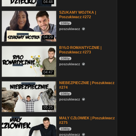
04:48
SZUKAMY WOJTKA |
Poszukiwacz #272
1080p
poszukiwacz
04:29
BYŁO ROMANTYCZNIE |
Poszukiwacz #273
1080p
poszukiwacz
04:47
NIEBEZPIECZNIE | Poszukiwacz
#274
1080p
poszukiwacz
05:25
MAŁY CZŁOWIEK | Poszukiwacz
#275
1080p
poszukiwacz