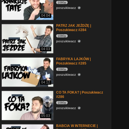
1080p
poszukiwacz
04:04
PATRZ JAK JEŻDŻĘ |
Poszukiwacz #284
1080p
poszukiwacz
04:03
FABRYKA LAJKÓW |
Poszukiwacz #285
1080p
poszukiwacz
04:12
CO TA FOKA? | Poszukiwacz
#286
1080p
poszukiwacz
05:03
BABCIA W INTERNECIE |