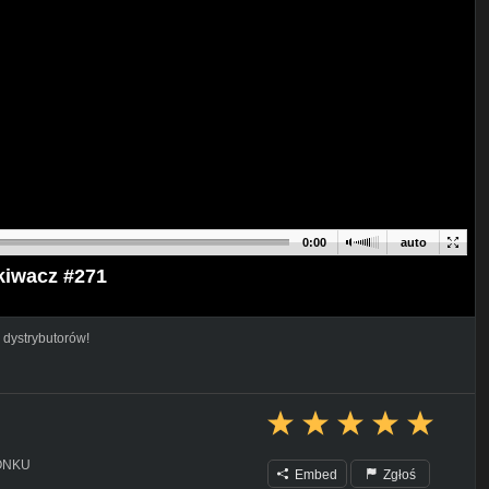
0:00
auto
iwacz #271
 dystrybutorów!
ONKU
Embed
Zgłoś