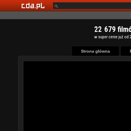
2
2
6
7
9
film
w super cenie już od 2
Strona główna