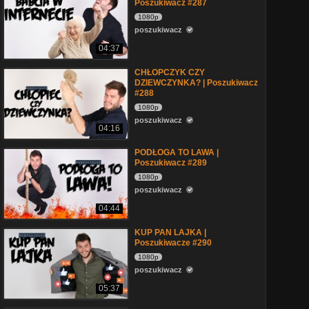
Poszukiwacz #287
1080p
poszukiwacz
04:37
CHŁOPCZYK CZY
DZIEWCZYNKA? | Poszukiwacz
#288
1080p
poszukiwacz
04:16
PODŁOGA TO LAWA |
Poszukiwacz #289
1080p
poszukiwacz
04:44
KUP PAN LAJKA |
Poszukiwacze #290
1080p
poszukiwacz
05:37