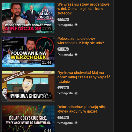
We wrześniu stopy procentowe
w dół. Co na to giełda i kurs
złotego?
1080p
fxmagcda
23:39
Polowanie na giełdowy
wierzchołek. Kiedy się uda?
1080p
fxmagcda
21:44
Rynkowa chciwość! Maj ma
coraz mniej czasu żeby wypaść
fatalnie
1080p
fxmagcda
24:17
Dolar odbudowuje swoją siłę.
Rynek akcyjny w gazie!
1080p
fxmagcda
10:44