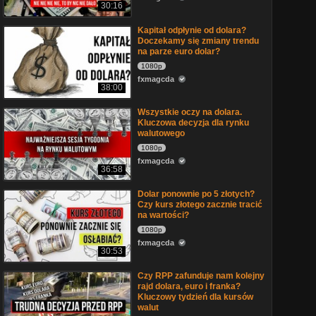
30:16
Kapitał odpłynie od dolara?
Doczekamy się zmiany trendu
na parze euro dolar?
1080p
fxmagcda
38:00
Wszystkie oczy na dolara.
Kluczowa decyzja dla rynku
walutowego
1080p
fxmagcda
36:58
Dolar ponownie po 5 złotych?
Czy kurs złotego zacznie tracić
na wartości?
1080p
fxmagcda
30:53
Czy RPP zafunduje nam kolejny
rajd dolara, euro i franka?
Kluczowy tydzień dla kursów
walut