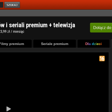
ów i seriali premium + telewizja
Dołącz
do
3,99 zł / miesiąc
Filmy premium
Seriale premium
Dla dzieci