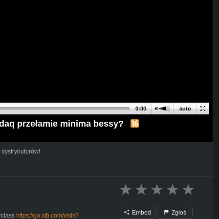
0:00
auto
asdaq przełamie minima bessy?
 dystrybutorów!
Embed
Zgłoś
rclass
https://go.xtb.com/visit/?