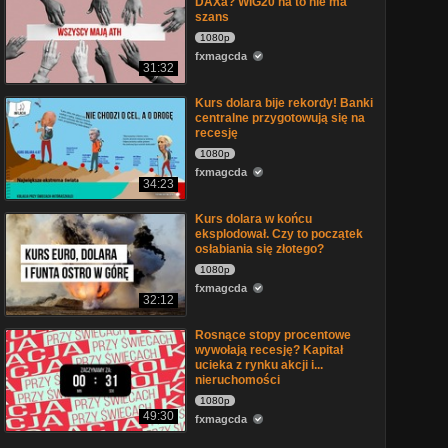
DAXa? WIG20 na to nie ma
szans
1080p
fxmagcda
31:32
Kurs dolara bije rekordy! Banki
centralne przygotowują się na
recesję
1080p
fxmagcda
34:23
Kurs dolara w końcu
eksplodował. Czy to początek
osłabiania się złotego?
1080p
fxmagcda
32:12
Rosnące stopy procentowe
wywołają recesję? Kapitał
ucieka z rynku akcji i...
nieruchomości
1080p
49:30
fxmagcda