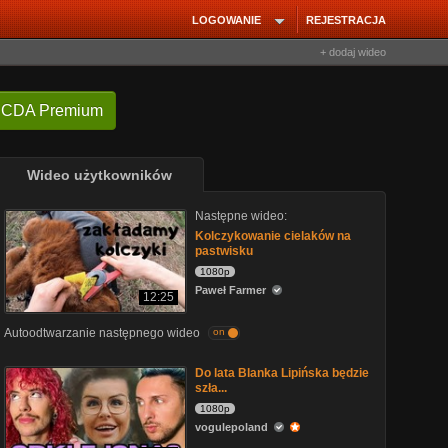
LOGOWANIE
REJESTRACJA
+ dodaj wideo
 CDA Premium
Wideo użytkowników
Następne wideo:
Kolczykowanie cielaków na
pastwisku
1080p
Paweł Farmer
12:25
Autoodtwarzanie następnego wideo
on
Do lata Blanka Lipińska będzie
szła...
1080p
vogulepoland