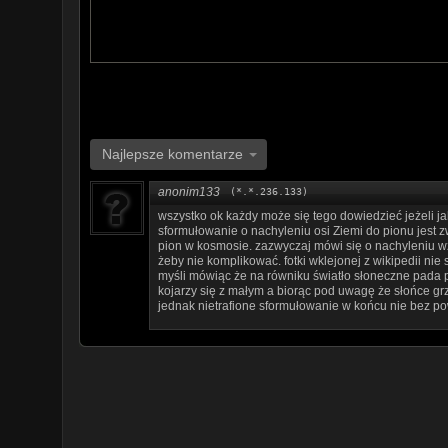
Sokasia -
https://www.youtube.com/channel/UCU0Bf
Spiewaj z nami -
https://www.youtube.com/channel/
Ubu -
https://www.youtube.com/channel/UCDIOyT4
wbiuru -
https://www.youtube.com/user/wbiuru
Zajegranie -
https://www.youtube.com/channel/UCs
Najlepsze komentarze
anonim133
(*.*.236.133)
wszystko ok każdy może się tego dowiedzieć jeżeli j
sformułowanie o nachyleniu osi Ziemi do pionu jest z
pion w kosmosie. zazwyczaj mówi się o nachyleniu wz
żeby nie komplikować. fotki wklejonej z wikipedii ni
myśli mówiąc że na równiku światło słoneczne pada
kojarzy się z małym a biorąc pod uwagę że słońce grz
jednak nietrafione sformułowanie w końcu nie bez p