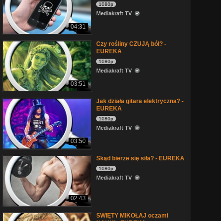
1080p
Mediakraft TV
04:31
Czy rośliny CZUJĄ ból? -
EUREKA
1080p
Mediakraft TV
03:51
Jak działa gitara elektryczna? -
EUREKA
1080p
Mediakraft TV
03:50
Skąd bierze się siła? - EUREKA
1080p
Mediakraft TV
02:43
SWIĘTY MIKOŁAJ oczami