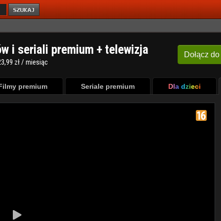
ów i seriali premium + telewizja
Dołącz
do
3,99 zł / miesiąc
Filmy premium
Seriale premium
Dla dzieci