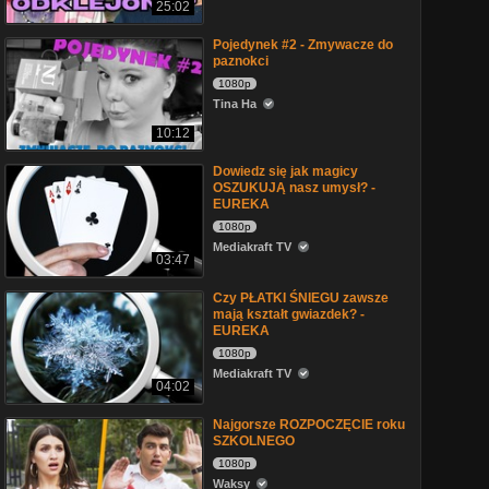
25:02
Pojedynek #2 - Zmywacze do
paznokci
1080p
Tina Ha
10:12
Dowiedz się jak magicy
OSZUKUJĄ nasz umysł? -
EUREKA
1080p
Mediakraft TV
03:47
Czy PŁATKI ŚNIEGU zawsze
mają kształt gwiazdek? -
EUREKA
1080p
Mediakraft TV
04:02
Najgorsze ROZPOCZĘCIE roku
SZKOLNEGO
1080p
Waksy