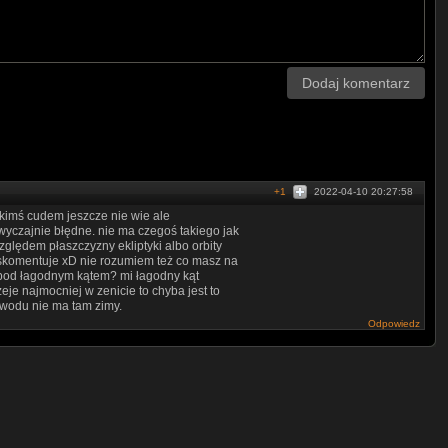
v_57lA_eqbu6ex8w2A
UC4WXwFqbiNO0fCi0j5vuerg
HwtVn5D2XUvPCMyg
-ICEBk2Mp4MuJGGjFrmxg
Dodaj komentarz
+1
2022-04-10 20:27:58
akimś cudem jeszcze nie wie ale
wyczajnie błędne. nie ma czegoś takiego jak
ględem płaszczyzny ekliptyki albo orbity
e skomentuje xD nie rozumiem też co masz na
 pod łagodnym kątem? mi łagodny kąt
eje najmocniej w zenicie to chyba jest to
owodu nie ma tam zimy.
Odpowiedz