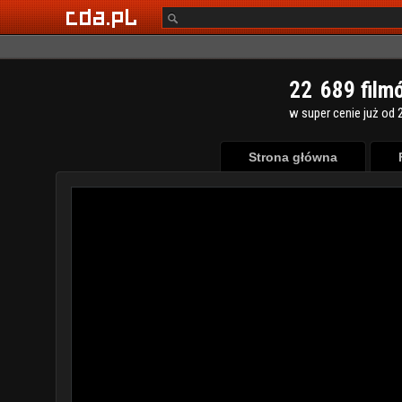
2
2
6
8
9
film
w super cenie już od 2
Strona główna