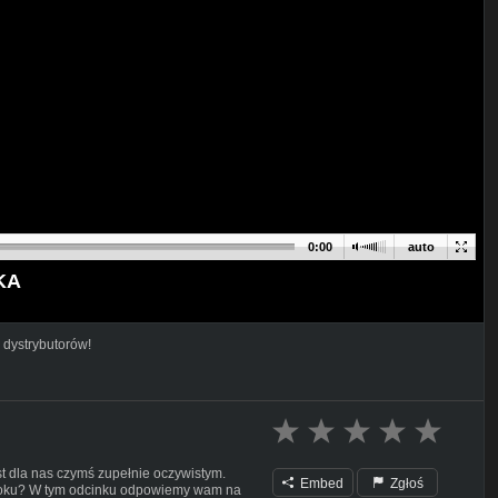
0:00
auto
KA
 dystrybutorów!
est dla nas czymś zupełnie oczywistym.
Embed
Zgłoś
ry roku? W tym odcinku odpowiemy wam na