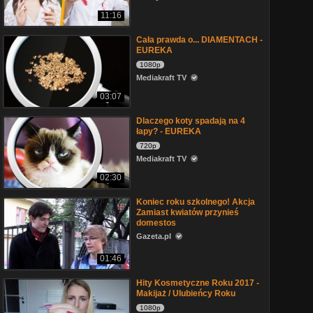
11:16
Cała prawda o... DIAMENTACH -
EUREKA
1080p
Mediakraft TV
03:07
Dlaczego koty spadają na 4
łapy? - EUREKA
720p
Mediakraft TV
02:30
Koniec roku szkolnego! Akcja
Zamiast kwiatów przynieś
domestos
Gazeta.pl
01:46
Hity Kosmetyczne Roku 2017 -
Makijaż / Ulubieńcy Roku
1080p