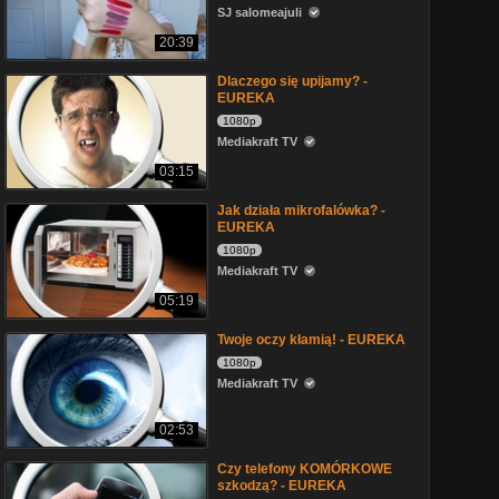
SJ salomeajuli
20:39
Dlaczego się upijamy? -
EUREKA
1080p
Mediakraft TV
03:15
Jak działa mikrofalówka? -
EUREKA
1080p
Mediakraft TV
05:19
Twoje oczy kłamią! - EUREKA
1080p
Mediakraft TV
02:53
Czy telefony KOMÓRKOWE
szkodzą? - EUREKA