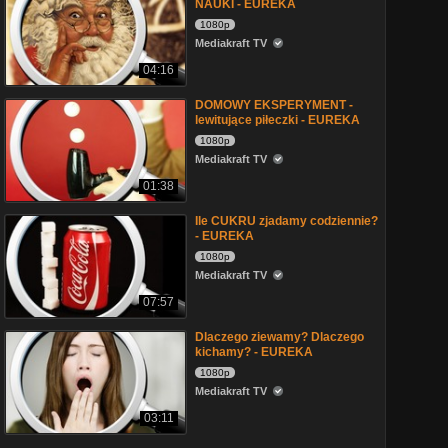
NAUKI - EUREKA
1080p
Mediakraft TV
04:16
DOMOWY EKSPERYMENT -
lewitujące piłeczki - EUREKA
1080p
Mediakraft TV
01:38
Ile CUKRU zjadamy codziennie?
- EUREKA
1080p
Mediakraft TV
07:57
Dlaczego ziewamy? Dlaczego
kichamy? - EUREKA
1080p
Mediakraft TV
03:11