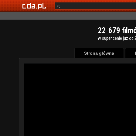
2
2
6
7
9
film
w super cenie już od 2
Strona główna