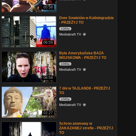
05:58
Dom Sowietów w Kaliningradzie
- PRZEŻYJ TO
1080p
Mediakraft TV
06:59
Była Amerykańska BAZA
WOJSKOWA - PRZEŻYJ TO
1080p
Mediakraft TV
06:59
7 dni w TAJLANDII - PRZEŻYJ
TO
1080p
Mediakraft TV
02:27
Schron atomowy w
ZAKAZANEJ strefie - PRZEŻYJ
TO