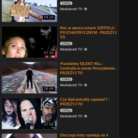
1080p
Mediakraft TV
04:24
Noc w opuszczonym SZPITALU
PSYCHIATRYCZNYM - PRZEŻYJ
TO
1080p
Mediakraft TV
07:34
Prawdziwy SILENT HILL -
Centralia w stanie Pensylwania -
PRZEŻYJ TO
1080p
Mediakraft TV
06:48
Czy biali potrafią rapować? -
PRZEŻYJ TO
1080p
Mediakraft TV
07:56
Dlaczego koty spadają na 4