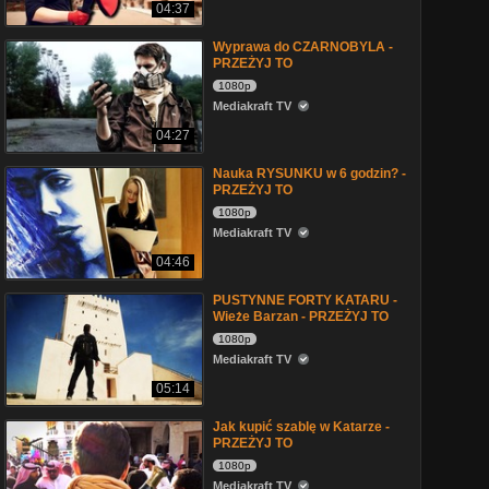
04:37
Wyprawa do CZARNOBYLA -
PRZEŻYJ TO
1080p
Mediakraft TV
04:27
Nauka RYSUNKU w 6 godzin? -
PRZEŻYJ TO
1080p
Mediakraft TV
04:46
PUSTYNNE FORTY KATARU -
Wieże Barzan - PRZEŻYJ TO
1080p
Mediakraft TV
05:14
Jak kupić szablę w Katarze -
PRZEŻYJ TO
1080p
Mediakraft TV