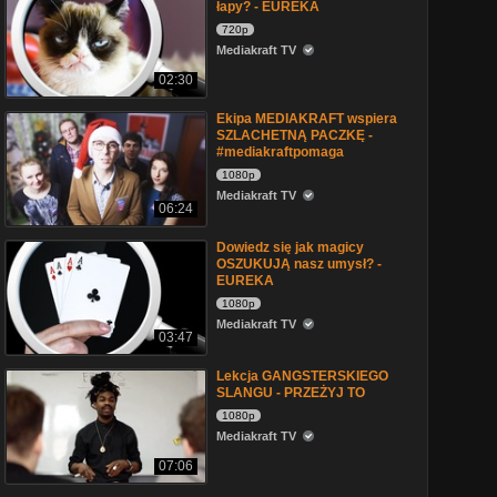
łapy? - EUREKA
720p
Mediakraft TV
02:30
Ekipa MEDIAKRAFT wspiera
SZLACHETNĄ PACZKĘ -
#mediakraftpomaga
1080p
Mediakraft TV
06:24
Dowiedz się jak magicy
OSZUKUJĄ nasz umysł? -
EUREKA
1080p
Mediakraft TV
03:47
Lekcja GANGSTERSKIEGO
SLANGU - PRZEŻYJ TO
1080p
Mediakraft TV
07:06