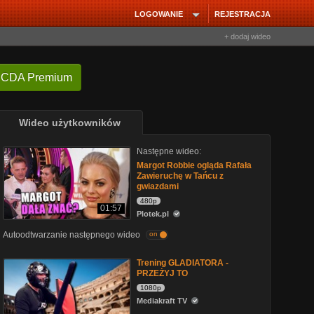
LOGOWANIE
REJESTRACJA
+ dodaj wideo
 CDA Premium
Wideo użytkowników
Następne wideo:
Margot Robbie ogląda Rafała
Zawieruchę w Tańcu z
gwiazdami
480p
01:57
Plotek.pl
Autoodtwarzanie następnego wideo
on
Trening GLADIATORA -
PRZEŻYJ TO
1080p
Mediakraft TV