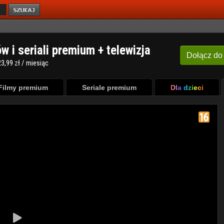
ów i seriali premium + telewizja
Dołącz
do
3,99 zł / miesiąc
Filmy premium
Seriale premium
Dla dzieci