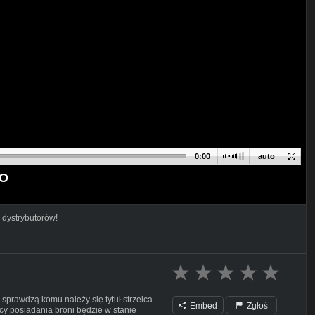
0:00
auto
TO
 dystrybutorów!
 sprawdzą komu należy się tytuł strzelca
Embed
Zgłoś
cy posiadania broni będzie w stanie