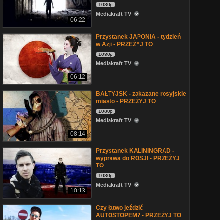
1080p
Mediakraft TV
06:22
Przystanek JAPONIA - tydzień
w Azji - PRZEŻYJ TO
1080p
Mediakraft TV
06:12
BAŁTYJSK - zakazane rosyjskie
miasto - PRZEŻYJ TO
1080p
Mediakraft TV
08:14
Przystanek KALININGRAD -
wyprawa do ROSJI - PRZEŻYJ
TO
1080p
Mediakraft TV
10:13
Czy łatwo jeździć
AUTOSTOPEM? - PRZEŻYJ TO