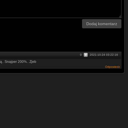
UCui1FNByj0e9FLgb0cvzd2w
user/WojnaNieznana
CREn9btTz7dg8sNbdJ3ZIsQ
Dodaj komentarz
v_57lA_eqbu6ex8w2A
UC4WXwFqbiNO0fCi0j5vuerg
HwtVn5D2XUvPCMyg
-ICEBk2Mp4MuJGGjFrmxg
0
2021-10-24 03:22:16
ią.. Snajper 200%.. Zjeb
Odpowiedz