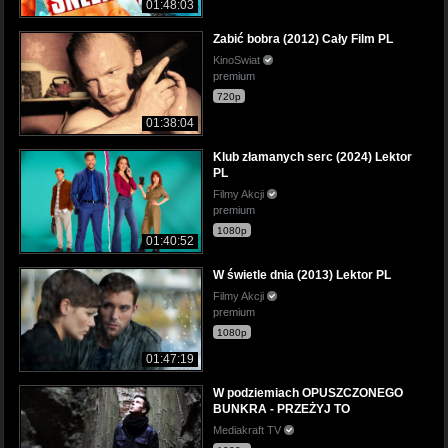
01:48:03
Zabić bobra (2012) Cały Film PL
KinoSwiat
premium
720p
01:38:04
Klub złamanych serc (2024) Lektor
PL
Filmy Akcji
premium
1080p
01:40:52
W świetle dnia (2013) Lektor PL
Filmy Akcji
premium
1080p
01:47:19
W podziemiach OPUSZCZONEGO
BUNKRA - PRZEŻYJ TO
Mediakraft TV