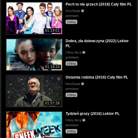
Pech to nie grzech (2018) Cały film PL
KinoSwiat
premium
1080p
01:19:01
Dobra, zła dziewczyna (2022) Lektor
PL
Filmy Akcji
premium
1080p
01:19:24
Ostatnia rodzina (2016) Cały film PL
KinoSwiat
premium
1080p
01:57:28
Tydzień grozy (2016) Lektor PL
Filmy Akcji
premium
1080p