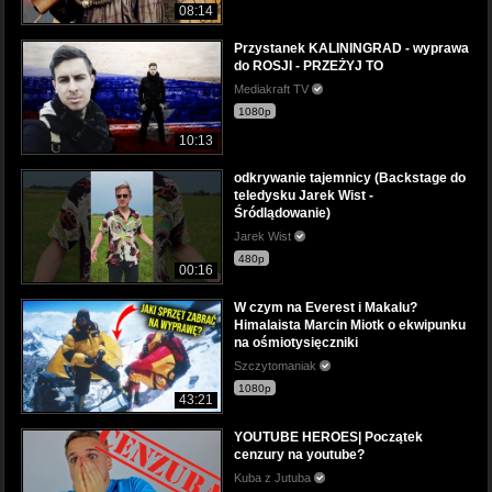
08:14
Przystanek KALININGRAD - wyprawa
do ROSJI - PRZEŻYJ TO
Mediakraft TV
1080p
10:13
odkrywanie tajemnicy (Backstage do
teledysku Jarek Wist -
Śródlądowanie)
Jarek Wist
480p
00:16
W czym na Everest i Makalu?
Himalaista Marcin Miotk o ekwipunku
na ośmiotysięczniki
Szczytomaniak
1080p
43:21
YOUTUBE HEROES| Początek
cenzury na youtube?
Kuba z Jutuba