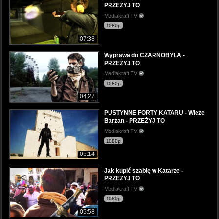
PRZEŻYJ TO
Mediakraft TV
1080p
07:38
Wyprawa do CZARNOBYLA -
PRZEŻYJ TO
Mediakraft TV
1080p
04:27
PUSTYNNE FORTY KATARU - Wieże
Barzan - PRZEŻYJ TO
Mediakraft TV
1080p
05:14
Jak kupić szablę w Katarze -
PRZEŻYJ TO
Mediakraft TV
1080p
05:58