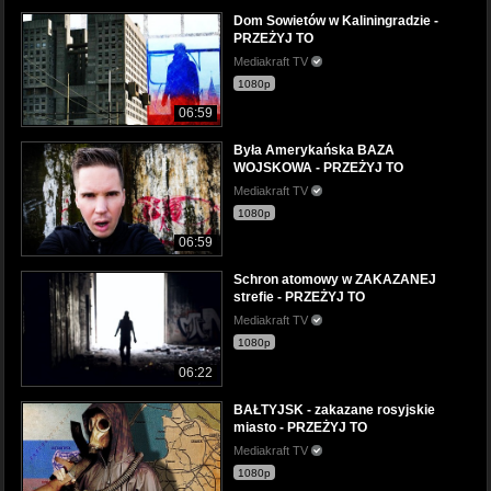
Dom Sowietów w Kaliningradzie -
PRZEŻYJ TO
Mediakraft TV
1080p
06:59
Była Amerykańska BAZA
WOJSKOWA - PRZEŻYJ TO
Mediakraft TV
1080p
06:59
Schron atomowy w ZAKAZANEJ
strefie - PRZEŻYJ TO
Mediakraft TV
1080p
06:22
BAŁTYJSK - zakazane rosyjskie
miasto - PRZEŻYJ TO
Mediakraft TV
1080p