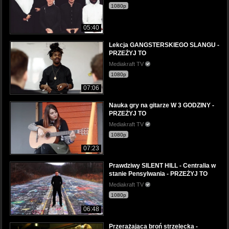
1080p
05:40
Lekcja GANGSTERSKIEGO SLANGU -
PRZEŻYJ TO
Mediakraft TV
1080p
07:06
Nauka gry na gitarze W 3 GODZINY -
PRZEŻYJ TO
Mediakraft TV
1080p
07:23
Prawdziwy SILENT HILL - Centralia w
stanie Pensylwania - PRZEŻYJ TO
Mediakraft TV
1080p
06:48
Przerażająca broń strzelecka -