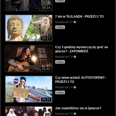
1080p
04:14
7 dni w TAJLANDII - PRZEŻYJ TO
Mediakraft TV
1080p
02:27
Czy 3 godziny wystarczą by grać na
gitarze? - ZAPOWIEDŹ
Mediakraft TV
1080p
01:01
Czy łatwo jeździć AUTOSTOPEM? -
PRZEŻYJ TO
Mediakraft TV
1080p
04:24
Jak znaleźliśmy się w Qatarze?
Mediakraft TV