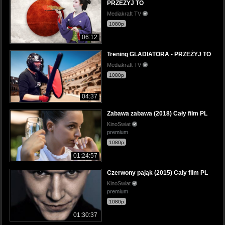
PRZEŻYJ TO
Mediakraft TV
1080p
06:12
Trening GLADIATORA - PRZEŻYJ TO
Mediakraft TV
1080p
04:37
Zabawa zabawa (2018) Cały film PL
KinoSwiat
premium
1080p
01:24:57
Czerwony pająk (2015) Cały film PL
KinoSwiat
premium
1080p
01:30:37