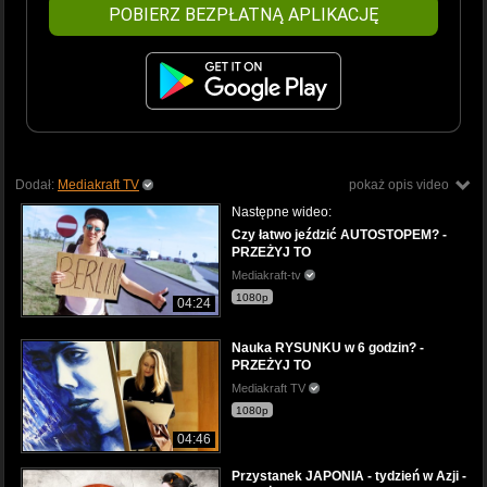
POBIERZ BEZPŁATNĄ APLIKACJĘ
Dodał:
Mediakraft TV
pokaż opis video
Następne wideo:
Czy łatwo jeździć AUTOSTOPEM? -
PRZEŻYJ TO
Mediakraft-tv
1080p
04:24
Nauka RYSUNKU w 6 godzin? -
PRZEŻYJ TO
Mediakraft TV
1080p
04:46
Przystanek JAPONIA - tydzień w Azji -