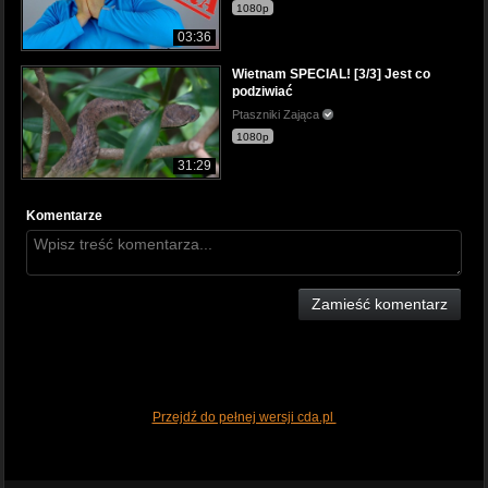
1080p
03:36
Wietnam SPECIAL! [3/3] Jest co
podziwiać
Ptaszniki Zająca
1080p
31:29
Komentarze
Zamieść komentarz
Przejdź do pełnej wersji cda.pl