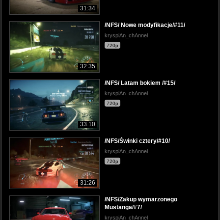
31:34
/NFS/ Nowe modyfikacje/#11/
kryspiAn_chAnnel
720p
32:35
/NFS/ Latam bokiem /#15/
kryspiAn_chAnnel
720p
33:10
/NFS/Świnki cztery/#10/
kryspiAn_chAnnel
720p
31:26
/NFS/Zakup wymarzonego
Mustanga/#7/
kryspiAn_chAnnel