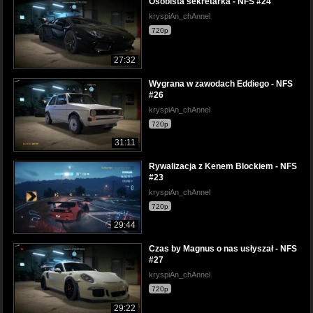
Osobista sekretarka - NFS #24
kryspiAn_chAnnel
720p
27:32
Wygrana w zawodach Eddiego - NFS
#26
kryspiAn_chAnnel
720p
31:11
Rywalizacja z Kenem Blockiem - NFS
#23
kryspiAn_chAnnel
720p
29:44
Czas by Magnus o nas usłyszał - NFS
#27
kryspiAn_chAnnel
720p
29:22