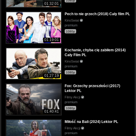
1080p
01:32:01
Pech to nie grzech (2018) Cały film PL
KinoSwiat
premium
1080p
01:19:01
Kochanie, chyba cię zabiłem (2014)
Cały Film PL
KinoSwiat
premium
1080p
01:27:19
Fox: Grzechy przeszłości (2017)
Lektor PL
Filmy Akcji
premium
1080p
01:40:41
Miłość na Bali (2024) Lektor PL
Filmy Akcji
premium