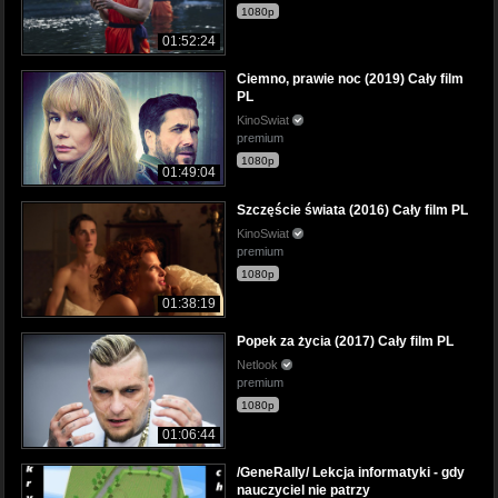
1080p
01:52:24
Ciemno, prawie noc (2019) Cały film
PL
KinoSwiat
premium
1080p
01:49:04
Szczęście świata (2016) Cały film PL
KinoSwiat
premium
1080p
01:38:19
Popek za życia (2017) Cały film PL
Netlook
premium
1080p
01:06:44
/GeneRally/ Lekcja informatyki - gdy
nauczyciel nie patrzy