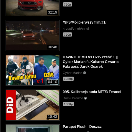
720p
32:19
/NFS/Mój pierwszy film/#1/
kryspiAn_chAnnel
720p
30:48
DAWNO TEMU vs DZIŚ część 1 ||
Cyber Marian ft. Kabaret Czwarta
Fala gość Jarek Ogarek
Cyber Marian
1080p
04:10
095. Kalibracja stołu MFT/3 Festool
Dom i Drewno
1080p
18:43
Parapet Plush - Deszcz