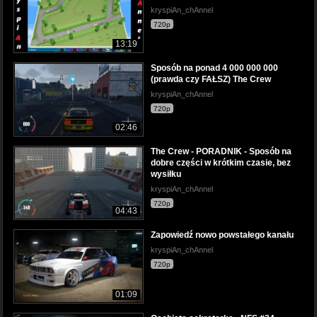
kryspiAn_chAnnel
720p
13:19
Sposób na ponad 4 000 000 000
(prawda czy FAŁSZ) The Crew
kryspiAn_chAnnel
720p
02:46
The Crew - PORADNIK - Sposób na
dobre części w krótkim czasie, bez
wysiłku
kryspiAn_chAnnel
720p
04:43
Zapowiedź nowo powstałego kanału
kryspiAn_chAnnel
720p
01:09