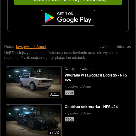
Dodał:
kryspiAn_chAnnel
zwiń opis video
Hej! Dzisiejszy odcinek poświęcony na ustawieniu auta, nie wyszło to
najlepiej. Przekonajcie się oglądając ten odcinek.
Następne wideo:
Wygrana w zawodach Eddiego - NFS
#26
kryspiAn_chAnnel
720p
31:11
Osobista sekretarka - NFS #24
kryspiAn_chAnnel
720p
27:32