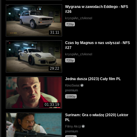
Wygrana w zawodach Eddiego - NFS
#26
kryspiAn_chAnnel
720p
31:11
Czas by Magnus o nas usłyszał - NFS
#27
kryspiAn_chAnnel
720p
29:22
Jedna dusza (2023) Cały film PL
KinoSwiat
premium
1080p
01:33:19
Surinam: Gra o władzę (2020) Lektor
PL
Filmy Akcji
premium