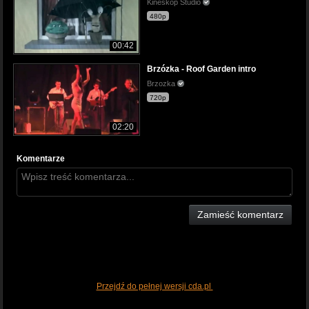
Kineskop Studio
480p
00:42
Brzózka - Roof Garden intro
Brzozka
720p
02:20
Komentarze
Zamieść komentarz
Przejdź do pełnej wersji cda.pl