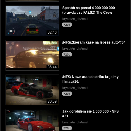
Sposób na ponad 4 000 000 000
(prawda czy FAŁSZ) The Crew
kryspiAn_chAnnel
720p
02:46
/NFS/Zbieram kasę na lepsze auto/#6/
kryspiAn_chAnnel
720p
36:44
/NFS/ Nowe auto do driftu kręcimy
filma /#16/
kryspiAn_chAnnel
720p
30:59
Jak dorobiłem się 1 000 000 - NFS
#21
kryspiAn_chAnnel
720p