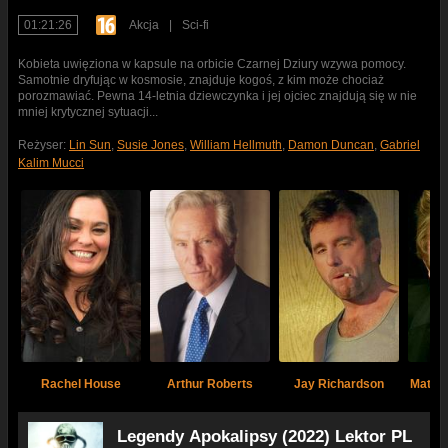
01:21:26
Akcja
|
Sci-fi
Kobieta uwięziona w kapsule na orbicie Czarnej Dziury wzywa pomocy.
Samotnie dryfując w kosmosie, znajduje kogoś, z kim może chociaż
porozmawiać. Pewna 14-letnia dziewczynka i jej ojciec znajdują się w nie
mniej krytycznej sytuacji...
Reżyser:
Lin Sun
,
Susie Jones
,
William Hellmuth
,
Damon Duncan
,
Gabriel
Kalim Mucci
Rachel House
Arthur Roberts
Jay Richardson
Matth
Legendy Apokalipsy (2022) Lektor PL