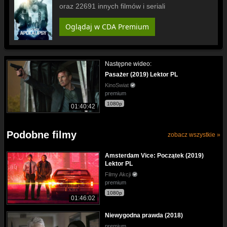
oraz 22691 innych filmów i seriali
Oglądaj w CDA Premium
Następne wideo:
Pasażer (2019) Lektor PL
KinoSwiat
premium
1080p
01:40:42
Podobne filmy
zobacz wszystkie »
Amsterdam Vice: Początek (2019)
Lektor PL
Filmy Akcji
premium
1080p
01:46:02
Niewygodna prawda (2018)
premium