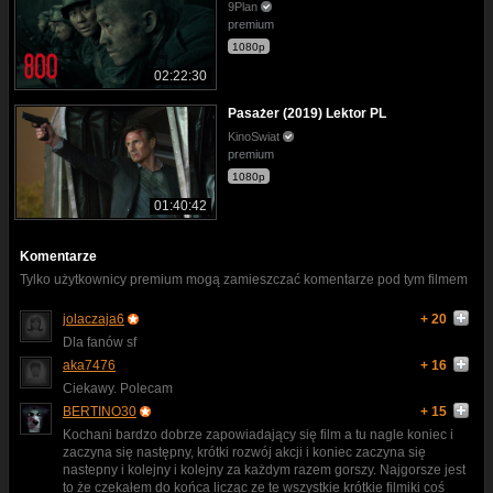
9Plan
premium
1080p
02:22:30
Pasażer (2019) Lektor PL
KinoSwiat
premium
1080p
01:40:42
Komentarze
Tylko użytkownicy premium mogą zamieszczać komentarze pod tym filmem
jolaczaja6
+ 20
Dla fanów sf
aka7476
+ 16
Ciekawy. Polecam
BERTINO30
+ 15
Kochani bardzo dobrze zapowiadający się film a tu nagle koniec i
zaczyna się następny, krótki rozwój akcji i koniec zaczyna się
nastepny i kolejny i kolejny za każdym razem gorszy. Najgorsze jest
to że czekałem do końca licząc ze te wszystkie krótkie filmiki coś