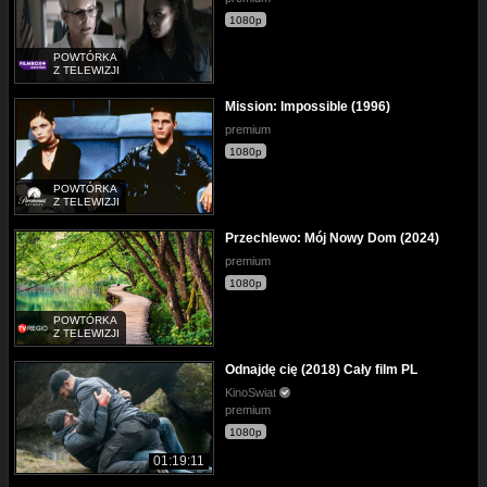
1080p
POWTÓRKA
Z TELEWIZJI
Mission: Impossible (1996)
premium
1080p
POWTÓRKA
Z TELEWIZJI
Przechlewo: Mój Nowy Dom (2024)
premium
1080p
POWTÓRKA
Z TELEWIZJI
Odnajdę cię (2018) Cały film PL
KinoSwiat
premium
1080p
01:19:11