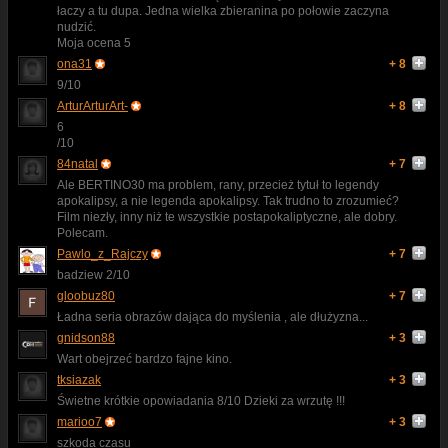
łaczy a tu dupa. Jedna wielka zbieranina po połowie zaczyna
nudzić.
Moja ocena 5
ona31
+ 8
9/10
ArturArturArt-
+ 8
6
/10
84natal
+ 7
Ale BERTINO30 ma problem, rany, przecież tytuł to legendy
apokalipsy, a nie legenda apokalipsy. Tak trudno to zrozumieć?
Film niezły, inny niż te wszystkie postapokaliptyczne, ale dobry.
Polecam.
Pawlo_z_Rajczy
+ 7
badziew 2/10
gloobuz80
+ 7
Ładna seria obrazów dająca do myślenia , ale dłużyzna...
gnidson88
+ 3
Wart obejrzeć bardzo fajne kino.
tksiazak
+ 3
Świetne krótkie opowiadania 8/10 Dzieki za wrzutę !!!
marioo7
+ 3
szkoda czasu