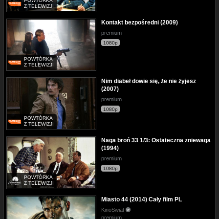
POWTÓRKA
Z TELEWIZJI
Kontakt bezpośredni (2009)
premium
1080p
POWTÓRKA
Z TELEWIZJI
Nim diabeł dowie się, że nie żyjesz
(2007)
premium
1080p
POWTÓRKA
Z TELEWIZJI
Naga broń 33 1/3: Ostateczna zniewaga
(1994)
premium
1080p
POWTÓRKA
Z TELEWIZJI
Miasto 44 (2014) Cały film PL
KinoSwiat
premium