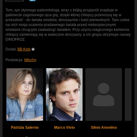
Tom, syn słynnego paleontologa, wraz z trójką przyjaciół znajduje w
gabinecie zaginionego ojca grę, dzięki której chłopcy przenoszą się w
przeszłość - do świata smoków, dinozaurów i ludzi pierwotnych. Tam czeka
na nich misja ocalenia pradawnego świata przed niebezpiecznymi
smokami chcącymi zawładnąć światem. Przy użyciu magicznego kamienia
chłopcy zamieniają się w waleczne dinozaury, a ich grupa otrzymuje nazwę
DINOFROZ.
Dodał:
BB Kids
Produkcja:
Włochy
Patrizia Salerno
Marco Vivio
Silvio Anselmo
Mo