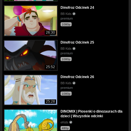
Dinofroz Odcinek 24
BB Kids
premium
1080p
26:30
Dinofroz Odcinek 25
BB Kids
premium
1080p
25:52
Dinofroz Odcinek 26
BB Kids
premium
1080p
25:28
DINOMIX | Piosenki o dinozaurach dla
dzieci | Wszystkie odcinki
eKids
480p