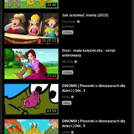
34:46
Jak uratować mamę (2015)
KinoSwiat
premium
1080p
01:26:12
Sissi - mała księżniczka - serial
animowany
BB Kids
premium
1080p
25:10
DINOMIX | Piosenki o dinozaurach dla
dzieci | Odc. 3
eKids
480p
03:59
DINOMIX | Piosenki o dinozaurach dla
dzieci | Odc. 5
eKids