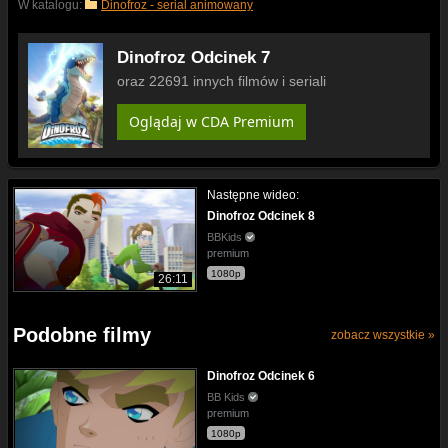
W katalogu:
Dinofroz - serial animowany
Dinofroz Odcinek 7
oraz 22691 innych filmów i seriali
Oglądaj w CDA Premium
Następne wideo:
Dinofroz Odcinek 8
BBKids
premium
1080p
26:11
Podobne filmy
zobacz wszystkie »
Dinofroz Odcinek 6
BB Kids
premium
1080p