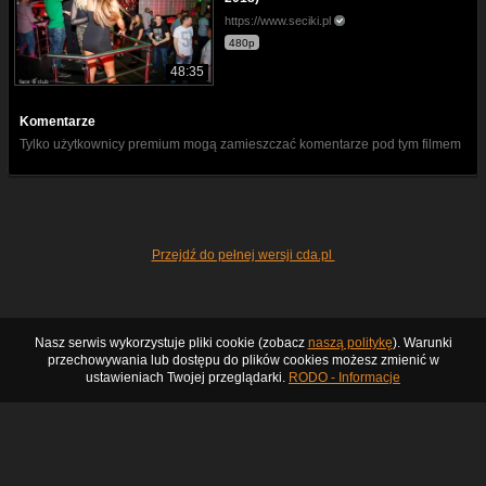
https://www.seciki.pl
480p
48:35
Komentarze
Tylko użytkownicy premium mogą zamieszczać komentarze pod tym filmem
Przejdź do pełnej wersji cda.pl
Nasz serwis wykorzystuje pliki cookie (zobacz
naszą politykę
). Warunki
przechowywania lub dostępu do plików cookies możesz zmienić w
ustawieniach Twojej przeglądarki.
RODO - Informacje