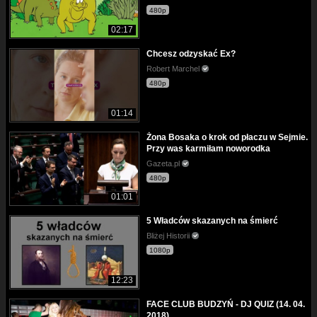
480p
02:17
Chcesz odzyskać Ex?
Robert Marchel
480p
01:14
Żona Bosaka o krok od płaczu w Sejmie.
Przy was karmiłam noworodka
Gazeta.pl
480p
01:01
5 Władców skazanych na śmierć
Bliżej Historii
1080p
12:23
FACE CLUB BUDZYŃ - DJ QUIZ (14. 04.
2018)