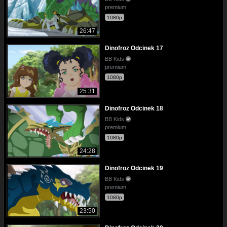
premium
1080p
26:47
Dinofroz Odcinek 17
BB Kids
premium
1080p
25:31
Dinofroz Odcinek 18
BB Kids
premium
1080p
24:28
Dinofroz Odcinek 19
BB Kids
premium
1080p
23:50