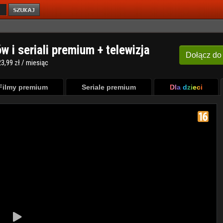
ów i seriali premium + telewizja
Dołącz
do
3,99 zł / miesiąc
Filmy premium
Seriale premium
Dla dzieci