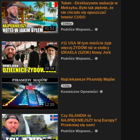
Tulum - Ekskluzywne wakacje w
Meksyku. Było tak pięknie, że
nie chciało się opuszczać
hotelu! CUDO
1080p
41:52
Podróże Wojowni...
#11 USA W tym mieście żyje
więcej ŻYDÓW niż w stolicy
IZRAELA (SZOK) Nowy Jork
Podróże Wojowni...
28:58
Najciekawsze Piramidy Majów
720p
Kosmiczne Opowieści
12:20
Czy ISLANDIA to
NAJPIĘKNIEJSZY kraj Europy?
Przekonaj się sam!
Podróże Wojowni...