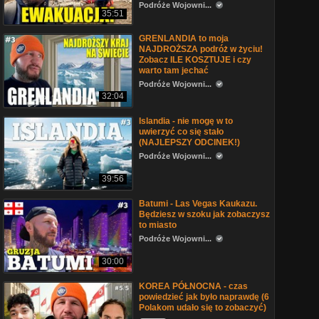
Podróże Wojowni...
35:51
GRENLANDIA to moja
NAJDROŻSZA podróż w życiu!
Zobacz ILE KOSZTUJE i czy
warto tam jechać
Podróże Wojowni...
32:04
Islandia - nie mogę w to
uwierzyć co się stało
(NAJLEPSZY ODCINEK!)
Podróże Wojowni...
39:56
Batumi - Las Vegas Kaukazu.
Będziesz w szoku jak zobaczysz
to miasto
Podróże Wojowni...
30:00
KOREA PÓŁNOCNA - czas
powiedzieć jak było naprawdę (6
Polakom udało się to zobaczyć)