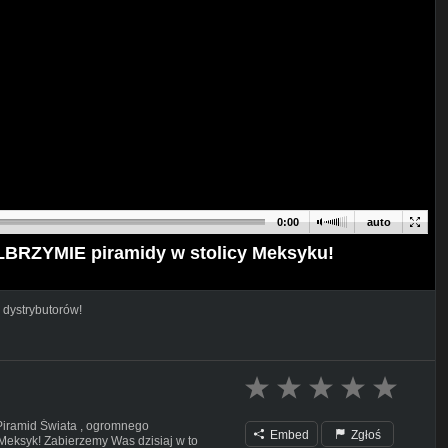
0:00
auto
LBRZYMIE piramidy w stolicy Meksyku!
 dystrybutorów!
 Piramid Świata , ogromnego
Embed
Zgłoś
Meksyk! Zabierzemy Was dzisiaj w to