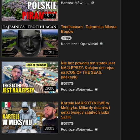
Bartosz Mówi - ...
15:13
Teotihuacan - Tajemnica Miasta
Bogów
720p
Kosmiczne Opowieści
17:01
Nie bez powodu ten statek jest
NAJLEPSZY. Kolejne dni rejsu
na ICON OF THE SEAS.
(Meksyk)
1080p
29:06
Podróże Wojowni...
Kartele NARKOTYKOWE w
Meksyku. Miliardy dolarów i
setki tysięcy zabitych ludzi
SZOK
1080p
38:03
Podróże Wojowni...