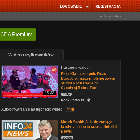
LOGOWANIE
REJESTRACJA
+ dodaj wideo
 CDA Premium
Wideo użytkowników
Następne wideo:
Piotr Klatt z zespołu Róże
Europy w naszym plenerowym
studiu Rock Radia na
Czochraj Bobra Fest!
15:32
720p
Rock Radio PL
Autoodtwarzanie następnego wideo
on
Marek Suski: Jak się zaciąga
kredyty, to się je spłaca [Info 24
News]
1080p