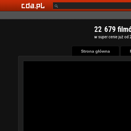
2
2
6
7
9
film
w super cenie już od 2
Strona główna