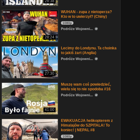
28:38
WUHAN - zupa z nietoperza?
Kto w to uwierzył? (Chiny)
1080p
Podróże Wojowni...
28:24
Lecimy do Londynu. Ta choinka
to jakiś żart (Anglia)
Podróże Wojowni...
27:30
Muszę wam coś powiedzieć,
wielu się to nie spodoba #16
Podróże Wojowni...
41:00
EWAKUACJA helikopterem z
Himalajów do SZPITALA! To
koniec! | NEPAL #8
1080p