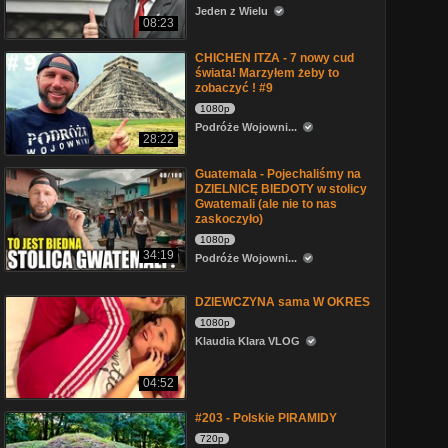
Jeden z Wielu
08:23
CHICHEN ITZA - 7 nowy cud
świata! Marzyłem żeby to
zobaczyć ! #9
1080p
Podróże Wojowni...
28:22
Guatemala - Pojechaliśmy na
DZIELNICĘ BIEDOTY w stolicy
Gwatemali (ale nie to nas
zaskoczyło)
1080p
34:19
Podróże Wojowni...
DZIEWCZYNA sama W OKRES
1080p
Klaudia Klara VLOG
04:52
#203 - Polskie PIRAMIDY
720p