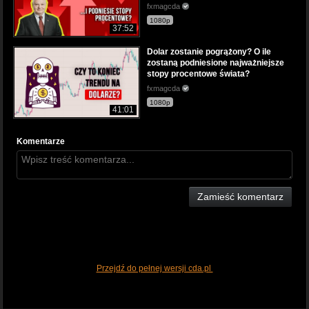
fxmagcda
1080p
37:52
Dolar zostanie pogrążony? O ile
zostaną podniesione najważniejsze
stopy procentowe świata?
fxmagcda
1080p
41:01
Komentarze
Zamieść komentarz
Przejdź do pełnej wersji cda.pl