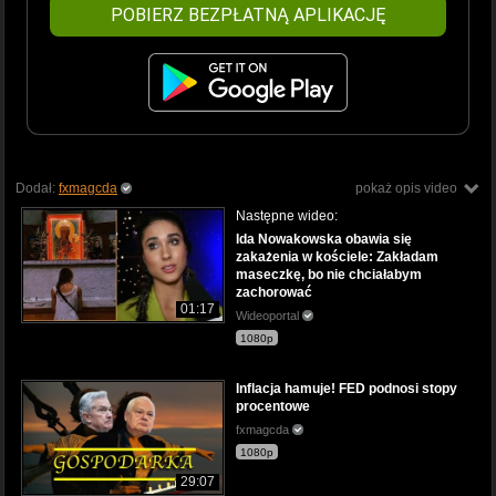
POBIERZ BEZPŁATNĄ APLIKACJĘ
Dodał:
fxmagcda
pokaż opis video
Następne wideo:
Ida Nowakowska obawia się
zakażenia w kościele: Zakładam
maseczkę, bo nie chciałabym
zachorować
01:17
Wideoportal
1080p
Inflacja hamuje! FED podnosi stopy
procentowe
fxmagcda
1080p
29:07