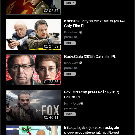
1080p
02:02:37
Kochanie, chyba cię zabiłem (2014)
Cały Film PL
KinoSwiat
premium
1080p
01:27:19
Body/Ciało (2015) Cały film PL
KinoSwiat
premium
1080p
01:28:36
Fox: Grzechy przeszłości (2017)
Lektor PL
Filmy Akcji
premium
1080p
01:40:41
Inflacja będzie jeszcze rosła, ale
stopy procentowe już nie. Nawet