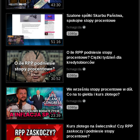
43:30
Szalone spółki Skarbu Państwa,
spokojne stopy procentowe
fxmagcda
1080p
51:16
O ile RPP podniesie stopy
procentowe? Ciężki tydzień dla
kredytobiorców
fxmagcda
1080p
30:52
We wrześniu stopy procentowe w dół.
Co na to giełda i kurs złotego?
fxmagcda
1080p
23:39
Kurs złotego na świeczniku! Czy RPP
zaskoczy i podniesie stopy
procentowe?