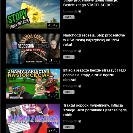
Stopy procentowe gonią inflację.
Będzie z tego STAGFLACJA?
fxmagcda
1080p
45:42
Nadchodzi recesja. Stop procentowe
w USA rosną najszybciej od 1994
roku!
fxmagcda
1080p
51:55
Inflacja jeszcze będzie straszyć! FED
podniesie stopy, a NBP będzie
obniżać
fxmagcda
1080p
43:34
Traktat sopocki wypełniony. Inflacja
szaleje. Jest porobione i jeszcze będą
robić
fxmagcda
1080p
27:46