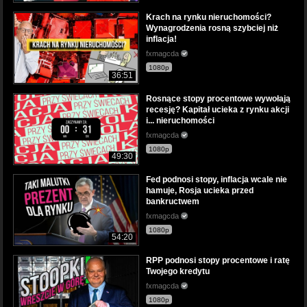
Krach na rynku nieruchomości?
Wynagrodzenia rosną szybciej niż
inflacja!
fxmagcda
1080p
36:51
Rosnące stopy procentowe wywołają
recesję? Kapitał ucieka z rynku akcji
i... nieruchomości
fxmagcda
1080p
49:30
Fed podnosi stopy, inflacja wcale nie
hamuje, Rosja ucieka przed
bankructwem
fxmagcda
1080p
54:20
RPP podnosi stopy procentowe i ratę
Twojego kredytu
fxmagcda
1080p