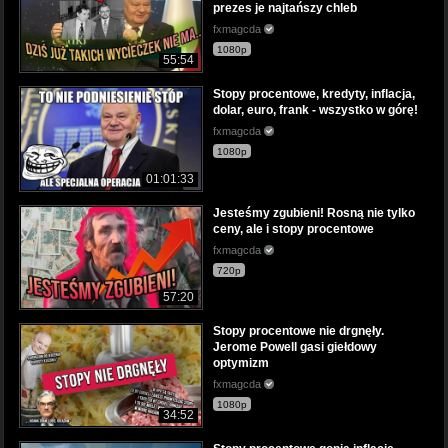
prezes je najtańszy chleb
fxmagcda
1080p
55:54
Stopy procentowe, kredyty, inflacja,
dolar, euro, frank - wszystko w górę!
fxmagcda
1080p
01:01:33
Jesteśmy zgubieni! Rosną nie tylko
ceny, ale i stopy procentowe
fxmagcda
720p
57:20
Stopy procentowe nie drgnęły.
Jerome Powell gasi giełdowy
optymizm
fxmagcda
1080p
34:52