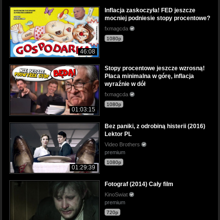
Inflacja zaskoczyła! FED jeszcze
mocniej podniesie stopy procentowe?
fxmagcda
1080p
46:08
Stopy procentowe jeszcze wzrosną!
Płaca minimalna w górę, inflacja
wyraźnie w dół
fxmagcda
1080p
01:03:15
Bez paniki, z odrobiną histerii (2016)
Lektor PL
Video Brothers
premium
1080p
01:29:39
Fotograf (2014) Cały film
KinoSwiat
premium
720p