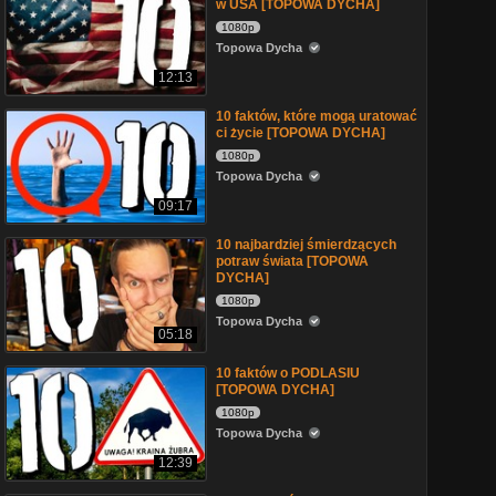
w USA [TOPOWA DYCHA]
1080p
Topowa Dycha
12:13
10 faktów, które mogą uratować
ci życie [TOPOWA DYCHA]
1080p
Topowa Dycha
09:17
10 najbardziej śmierdzących
potraw świata [TOPOWA
DYCHA]
1080p
Topowa Dycha
05:18
10 faktów o PODLASIU
[TOPOWA DYCHA]
1080p
Topowa Dycha
12:39