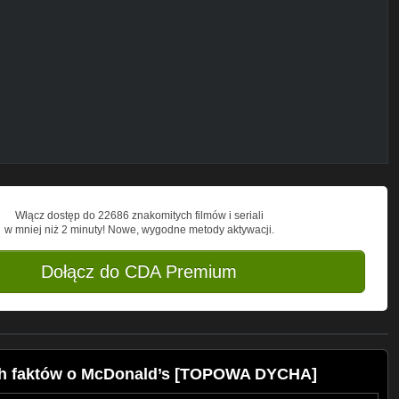
rs. By wziąć w nim udział musicie
w.youtube.com/user/MediakraftPolska
ki?” + dopisać swój rozmiar (S/M/L/itd.)
om do 5 listopada, wyniki będą
ą nagrodzone bluzą Topowej Dychy.
ostek lub po prostu informacji, które
orii konspiracyjnych, przez nietypowe
Włącz dostęp do 22686 znakomitych filmów i seriali
w mniej niż 2 minuty! Nowe, wygodne metody aktywacji.
gb0cvzd2w
Dołącz do CDA Premium
opowadycha
owaDychaPL
owadycha/
ch faktów o McDonald’s [TOPOWA DYCHA]