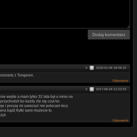
time10s.
Dodaj komentarz
0
2020-01-08 18:06:10
bismarty z Tongeren.
Odpowiedz
t Networks GmbH
0
2017-06-28 12:22:53
nie wejde a mam tylko 32 lata był u mnie na
przychodził bo każdy żle się czuł bo
eje i proszę mi uwierzyć nie polecam lecz
ra bądź frytki sami możecie to
rzyś
Odpowiedz