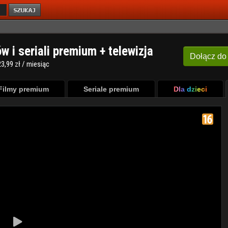
ów i seriali premium + telewizja
Dołącz
do
3,99 zł / miesiąc
Filmy premium
Seriale premium
Dla dzieci