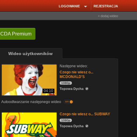
LOGOWANIE
REJESTRACJA
+ dodaj wideo
 CDA Premium
Wideo użytkowników
Następne wideo:
Czego nie wiesz o...
MCDONALD'S
1080p
Topowa Dycha
04:10
Autoodtwarzanie następnego wideo
on
Czego nie wiesz o... SUBWAY
1080p
Topowa Dycha