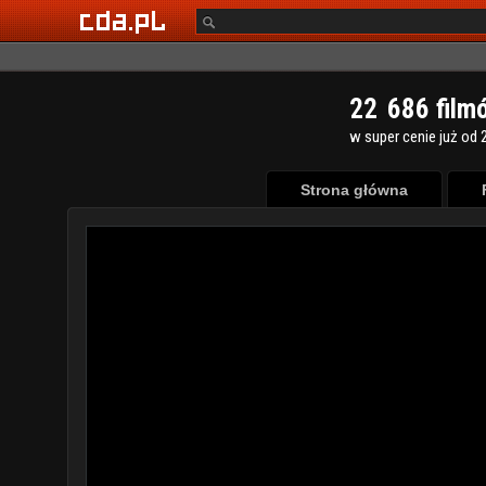
2
2
6
8
6
film
w super cenie już od 2
Strona główna