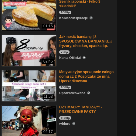
Sernik japoński - tylko 3
składniki!
1080p
KobieceInspiracje
01:15
Jak nosić bandanę | 8
SPOSOBÓW NA BANDANKĘ //
fryzury, chocker, opaska itp.
720p
Karsa Official
02:46
Motywacyjne sprzątanie całego
domu cz 2 Posprzątaj ze mną
Uporządkowana
1080p
Uporzadkowana
11:53
CZY MAŁPY TAŃCZĄ?? -
PRZEDZIWNE FAKTY
1080p
wbiuru
02:17