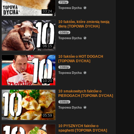
720p
Topowa Dycha
03:24
10 faktów, które zmienią twoją
dietę [TOPOWA DYCHA]
1080p
Topowa Dycha
06:15
10 faktów o HOT DOGACH
[TOPOWA DYCHA]
1080p
Topowa Dycha
10:20
10 smakowitych faktów o
PIEROGACH [TOPOWA DYCHA]
1080p
Topowa Dycha
05:59
10 PYSZNYCH faktów o
spaghetti [TOPOWA DYCHA]