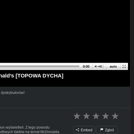
0:00
auto
onald’s [TOPOWA DYCHA]
 dystrybutorów!
ion wyświetleń. Z tego powodu
Embed
Zgłoś
ydliwych faktów na temat McDonalda.