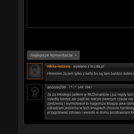
❷ Niecodzienne historie
http://goo.gl/qjfudU
❸ Konflikty
http://goo.gl/skUwHR
☠
Program jest oficjalną polską wersją językową serii All
--
http://www.mediakraft.pl/
https://www.facebook.com/MediakraftPolska
https://instagram.com/mediakraftpolska
https://twitter.com/mediakraftpl
Najlepsze komentarze
https://www.youtube.com/user/Mediakraftpolska
Film wyprodukowany przez:
nikita-natasia
wysłano z m.cda.pl
Mediakraft PL Sp. z o.o.
Hmmmm Ja jem tylko z kefsi bo są tam bardzo dobre 
ul. Nowy Świat 60/8, 00-357 Warszawa
Managing Directors: Levent Gültan, Ryan Socash
Mediakraft PL Sp. z o.o. is a subsidiary of Mediakraf
anonim206
(*.*.143.206)
Ja za młodego jadłem w McDonaldzie i już nigdy tam 
osiedlu kiedyś ale padł bo nikt po pewnym czasie nie 
zjedzeniu i wymiotował to najgorsza knajpa jaka istni
odradzam jedzenia w tych knajpach chcecie hamburge
przygotować zdrowo i wesoło w domu pozdrawiam K