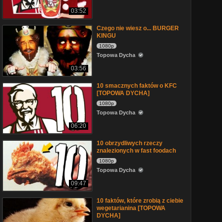
03:52
Czego nie wiesz o... BURGER
KINGU
1080p
Topowa Dycha
03:56
10 smacznych faktów o KFC
[TOPOWA DYCHA]
1080p
Topowa Dycha
06:20
10 obrzydliwych rzeczy
znalezionych w fast foodach
1080p
Topowa Dycha
09:47
10 faktów, które zrobią z ciebie
wegetarianina [TOPOWA
DYCHA]