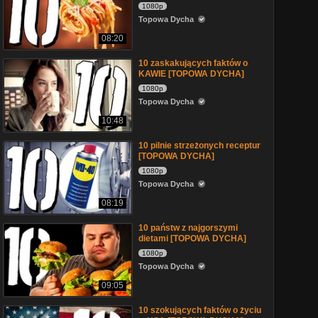
1080p
Topowa Dycha
08:20
10 zaskakujących faktów o
KAWIE [TOPOWA DYCHA]
1080p
Topowa Dycha
10:48
10 pilnie strzeżonych receptur
[TOPOWA DYCHA]
1080p
Topowa Dycha
08:19
10 państw z najgorszymi
dietami [TOPOWA DYCHA]
1080p
Topowa Dycha
09:05
10 szokujących faktów o życiu