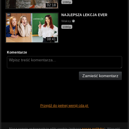
1080p
02:18
NAJLEPSZA LEKCJA EVER
Waksy
1080p
08:41
Komentarze
Zamieść komentarz
Przejdź do pełnej wersji cda.pl
Nasz serwis wykorzystuje pliki cookie (zobacz
naszą politykę
). Warunki