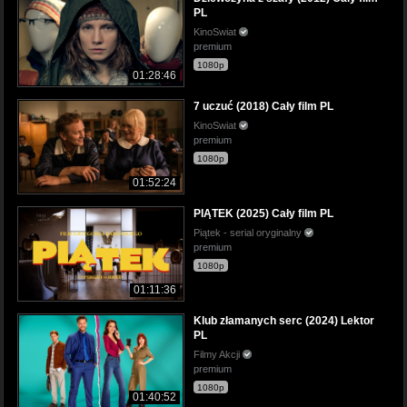
PL
KinoSwiat
premium
1080p
01:28:46
7 uczuć (2018) Cały film PL
KinoSwiat
premium
1080p
01:52:24
PIĄTEK (2025) Cały film PL
Piątek - serial oryginalny
premium
1080p
01:11:36
Klub złamanych serc (2024) Lektor
PL
Filmy Akcji
premium
1080p
01:40:52