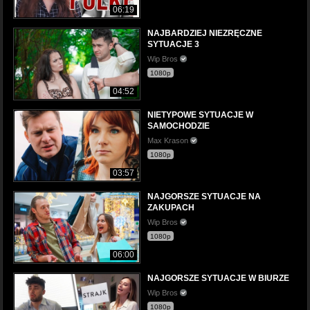
06:19
NAJBARDZIEJ NIEZRĘCZNE
SYTUACJE 3
Wip Bros
1080p
04:52
NIETYPOWE SYTUACJE W
SAMOCHODZIE
Max Krason
1080p
03:57
NAJGORSZE SYTUACJE NA
ZAKUPACH
Wip Bros
1080p
06:00
NAJGORSZE SYTUACJE W BIURZE
Wip Bros
1080p