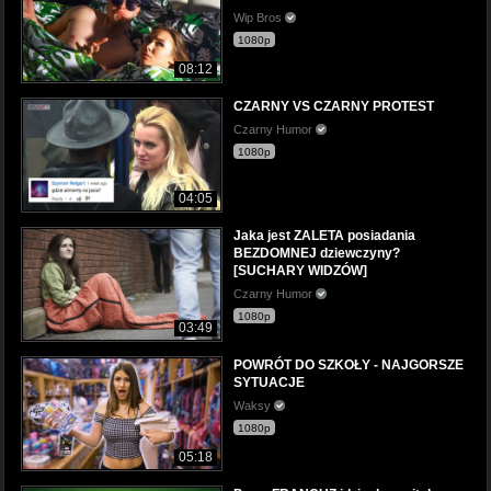
Wip Bros
1080p
08:12
CZARNY VS CZARNY PROTEST
Czarny Humor
1080p
04:05
Jaka jest ZALETA posiadania
BEZDOMNEJ dziewczyny?
[SUCHARY WIDZÓW]
Czarny Humor
1080p
03:49
POWRÓT DO SZKOŁY - NAJGORSZE
SYTUACJE
Waksy
1080p
05:18