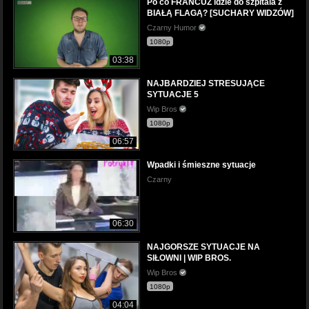
Po co FRANCUZ idzie do szpitala z
BIAŁĄ FLAGĄ? [SUCHARY WIDZÓW]
Czarny Humor
1080p
03:38
NAJBARDZIEJ STRESUJĄCE
SYTUACJE 5
Wip Bros
1080p
06:57
Wpadki i śmieszne sytuacje
Czarny
06:30
NAJGORSZE SYTUACJE NA
SIŁOWNI | WIP BROS.
Wip Bros
1080p
04:04