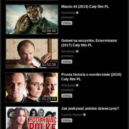
Miasto 44 (2014) Cały film PL
KinoSwiat
premium
1080p
02:06:46
Gotowi na wszystko. Exterminator
(2017) Cały film PL
KinoSwiat
premium
1080p
01:52:39
Prosta historia o morderstwie (2016)
Cały film PL
KinoSwiat
premium
1080p
01:25:29
Jak podrywać polskie dziewczyny?
Czarny Humor
1080p