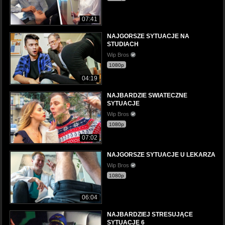
07:41
NAJGORSZE SYTUACJE NA
STUDIACH
Wip Bros
1080p
04:19
NAJBARDZIE SWIATECZNE
SYTUACJE
Wip Bros
1080p
07:02
NAJGORSZE SYTUACJE U LEKARZA
Wip Bros
1080p
06:04
NAJBARDZIEJ STRESUJĄCE
SYTUACJE 6