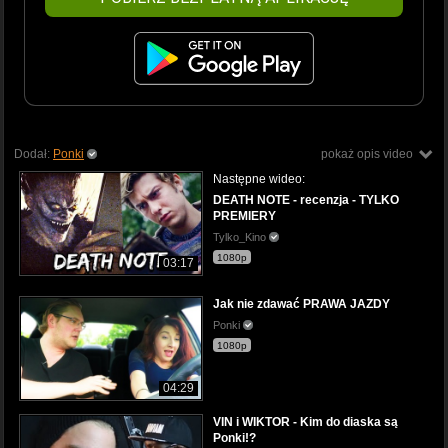
Dodał:
Ponki
pokaż opis video
Następne wideo:
DEATH NOTE - recenzja - TYLKO
PREMIERY
Tylko_Kino
1080p
03:17
Jak nie zdawać PRAWA JAZDY
Ponki
1080p
04:29
VIN i WIKTOR - Kim do diaska są
Ponki!?