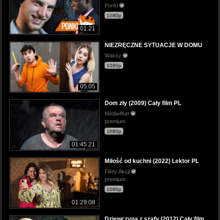
Ponki
1080p
01:21
NIEZRĘCZNE SYTUACJE W DOMU
Waksy
1080p
05:05
Dom zły (2009) Cały film PL
Media4fun
premium
1080p
01:45:21
Miłość od kuchni (2022) Lektor PL
Filmy Akcji
premium
1080p
01:29:08
Dziewczyna z szafy (2012) Cały film