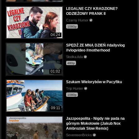
LEGALNE CZY KRADZIONE?
ODZIEŻOWY PRANK II
Czarny Humor
1080p
04:24
SPĘDŹ ZE MNĄ DZIEŃ #dailyvlog
#vlogvideo #motherhood
Słodka Ada
480p
01:02
Szukam Wielorybów w Pacyfiku
Trip Hunter
1080p
09:11
Jazzpospolita - Nigdy nie pada na
górnym Mokotowie (Jakub Nox
Ambroziak Slow Remix)
SeventeenBricks