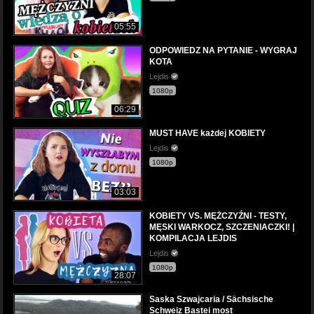
05:55
ODPOWIEDZ NA PYTANIE - WYGRAJ
KOTA
Lejdis
1080p
06:29
MUST HAVE każdej KOBIETY
Lejdis
1080p
03:03
KOBIETY VS. MĘŻCZYŹNI - TESTY,
MĘSKI WARKOCZ, SZCZENIACZKI! |
KOMPILACJA LEJDIS
Lejdis
1080p
28:07
Saska Szwajcaria / Sächsische
Schweiz Bastei most