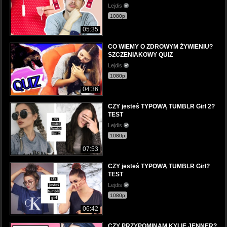
Lejdis
1080p
05:35
CO WIEMY O ZDROWYM ŻYWIENIU?
SZCZENIAKOWY QUIZ
Lejdis
1080p
04:36
CZY jesteś TYPOWĄ TUMBLR Girl 2?
TEST
Lejdis
1080p
07:53
CZY jesteś TYPOWĄ TUMBLR Girl?
TEST
Lejdis
1080p
06:42
CZY PRZYPOMINAM KYLIE JENNER?