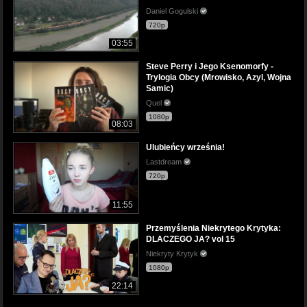
Daniel Gogulski
720p
03:55
Steve Perry i Jego Ksenomorfy -
Trylogia Obcy (Mrowisko, Azyl, Wojna
Samic)
Quel
1080p
08:03
Ulubieńcy września!
Lastdream
720p
11:55
Przemyślenia Niekrytego Krytyka:
DLACZEGO JA? vol 15
Niekryty Krytyk
1080p
22:14