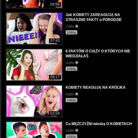
04:58
Jak KOBIETY ZAREAGUJĄ NA
STRASZNE FAKTY o PORODZIE
Lejdis
1080p
07:43
6 FAKTÓW O CIĄŻY O KTÓRYCH NIE
WIEDZIAŁAŚ
Lejdis
1080p
08:17
KOBIETY REAGUJĄ NA KRÓLIKA
Lejdis
1080p
03:54
Co MĘŻCZYŹNI wiedzą O KOBIETACH
Lejdis
1080p