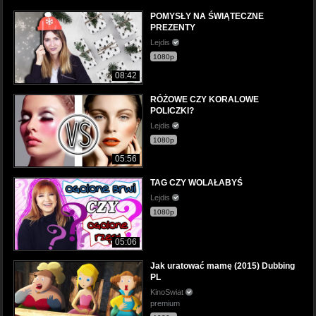
POMYSŁY NA ŚWIĄTECZNE
PREZENTY
Lejdis
1080p
08:42
RÓŻOWE CZY KORALOWE
POLICZKI?
Lejdis
1080p
05:56
TAG CZY WOLAŁABYŚ
Lejdis
1080p
05:06
Jak uratować mamę (2015) Dubbing
PL
KinoSwiat
premium