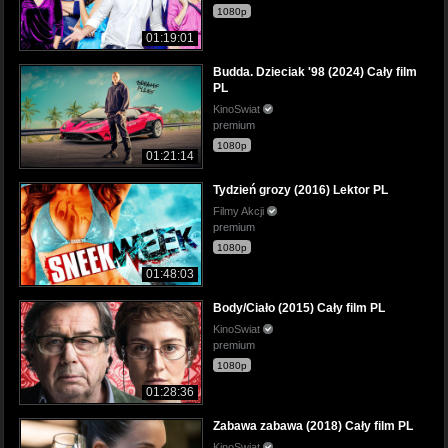
1080p
01:19:01
Budda. Dzieciak '98 (2024) Cały film
PL
KinoSwiat
premium
1080p
01:21:14
Tydzień grozy (2016) Lektor PL
Filmy Akcji
premium
1080p
01:48:03
Body/Ciało (2015) Cały film PL
KinoSwiat
premium
1080p
01:28:36
Zabawa zabawa (2018) Cały film PL
KinoSwiat