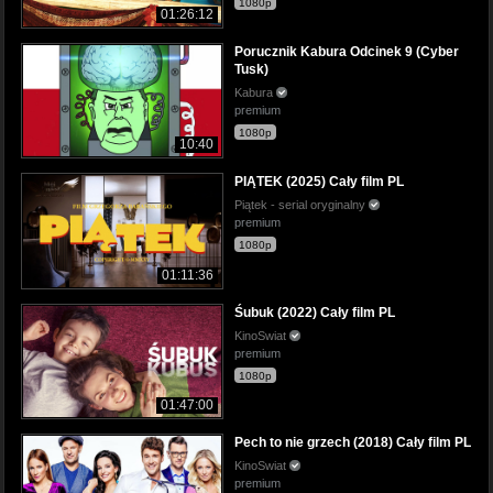
1080p
01:26:12
Porucznik Kabura Odcinek 9 (Cyber
Tusk)
Kabura
premium
1080p
10:40
PIĄTEK (2025) Cały film PL
Piątek - serial oryginalny
premium
1080p
01:11:36
Śubuk (2022) Cały film PL
KinoSwiat
premium
1080p
01:47:00
Pech to nie grzech (2018) Cały film PL
KinoSwiat
premium