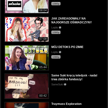
1080p
08:04
JAK ZAREAGOWAŁY NA
NAJGORSZE OŚWIADCZYNY
Lejdis
1080p
07:08
MÓJ DETOKS PO ZIMIE
Lejdis
1080p
05:44
Same Suki kręcą teledysk - nadal
trwa zbiórka funduszy!
SameSuki
00:42
Traymuss Exploration