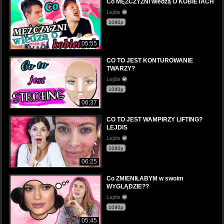
Co MĘŻCZYŹNI wiedzą O KOBIETACH
Lejdis
1080p
05:55
CO TO JEST KONTUROWANIE
TWARZY?
Lejdis
1080p
06:37
CO TO JEST WAMPIRZY LIFTING?
LEJDIS
Lejdis
1080p
06:25
Co ZMIENIŁABYM w swoim
WYGLĄDZIE??
Lejdis
1080p
05:45