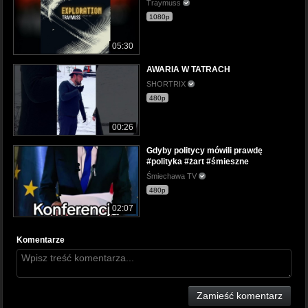
Traymuss
1080p
05:30
AWARIA W TATRACH
SHORTRIX
480p
00:26
Gdyby politycy mówili prawdę
#polityka #żart #śmieszne
Śmiechawa TV
480p
02:07
Komentarze
Zamieść komentarz