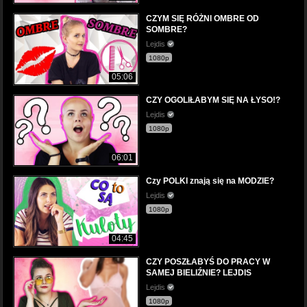
CZYM SIĘ RÓŻNI OMBRE OD
SOMBRE?
Lejdis
1080p
05:06
CZY OGOLIŁABYM SIĘ NA ŁYSO!?
Lejdis
1080p
06:01
Czy POLKI znają się na MODZIE?
Lejdis
1080p
04:45
CZY POSZŁABYŚ DO PRACY W
SAMEJ BIELIŹNIE? LEJDIS
Lejdis
1080p