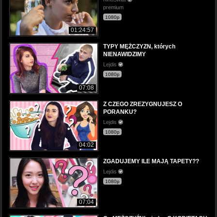
premium
1080p
01:24:57
TYPY MĘŻCZYZN, których
NIENAWIDZIMY
Lejdis
1080p
07:08
Z CZEGO ZREZYGNUJESZ O
PORANKU?
Lejdis
1080p
04:02
ZGADUJEMY ILE MAJĄ TAPETY??
Lejdis
1080p
07:04