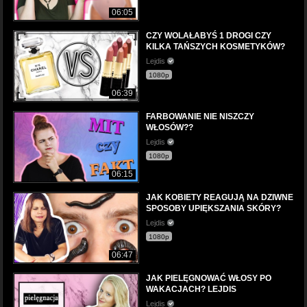
06:05
CZY WOLAŁABYŚ 1 DROGI CZY
KILKA TAŃSZYCH KOSMETYKÓW?
Lejdis
1080p
06:39
FARBOWANIE NIE NISZCZY
WŁOSÓW??
Lejdis
1080p
06:15
JAK KOBIETY REAGUJĄ NA DZIWNE
SPOSOBY UPIĘKSZANIA SKÓRY?
Lejdis
1080p
06:47
JAK PIELĘGNOWAĆ WŁOSY PO
WAKACJACH? LEJDIS
Lejdis