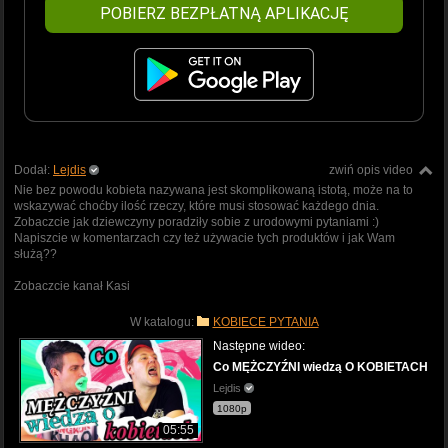
POBIERZ BEZPŁATNĄ APLIKACJĘ
Dodał:
Lejdis
zwiń opis video
Nie bez powodu kobieta nazywana jest skomplikowaną istotą, może na to
wskazywać choćby ilość rzeczy, które musi stosować każdego dnia.
Zobaczcie jak dziewczyny poradziły sobie z urodowymi pytaniami :)
Napiszcie w komentarzach czy też używacie tych produktów i jak Wam
służą??
Zobaczcie kanał Kasi
W katalogu:
KOBIECE PYTANIA
Następne wideo:
Co MĘŻCZYŹNI wiedzą O KOBIETACH
Lejdis
1080p
05:55