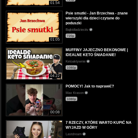
01:54
Psie smutki - Jan Brzechwa - znane
wierszyki dla dzieci czytane do
poduszki
Bajkidladziecitv
720p
01:05
MUFFINY JAJECZNO BEKONOWE |
IDEALNE KETO ŚNIADANIE!
Ketoaktywnie
1080p
04:22
POMOCY! Jak to naprawić?
Max Krason
1080p
00:08
7 RZECZY, KTÓRE WARTO KUPIĆ NA
WYJAZD W GÓRY
Lastdream