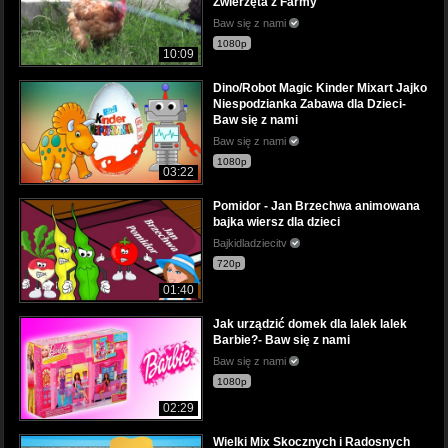
Zwierzęta z Farmy
Baw się z nami
1080p
10:09
Dino/Robot Magic Kinder Mixart Jajko
Niespodzianka Zabawa dla Dzieci-
Baw się z nami
Baw się z nami
1080p
03:22
Pomidor - Jan Brzechwa animowana
bajka wiersz dla dzieci
Bajkidladziecitv
720p
01:40
Jak urządzić domek dla lalek lalek
Barbie?- Baw się z nami
Baw się z nami
1080p
02:29
Wielki Mix Skocznych i Radosnych