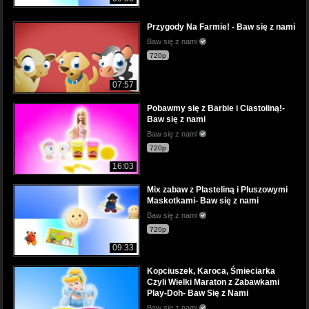
Przygody Na Farmie! - Baw się z nami
Baw się z nami
720p
07:57
Pobawmy się z Barbie i Ciastoliną!-
Baw się z nami
Baw się z nami
720p
16:03
Mix zabaw z Plasteliną i Pluszowymi
Maskotkami- Baw się z nami
Baw się z nami
720p
09:33
Kopciuszek, Karoca, Śmieciarka
Czyli Wielki Maraton z Zabawkami
Play-Doh- Baw Się z Nami
Baw się z nami