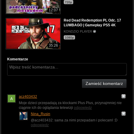
720p
12:07
Red Dead Redemption PL Odc. 17
LUMBAGO | Gameplay PS5 4K
KONDZIO PLAYER
1080p
35:26
Komentarze
Zamieść komentarz
acz403432
Moje dzieci przepadają za klockami Plus Plus, przynajmniej nie
ciągnie ich do oglądania telewizji
odpowiedz
Nina_Rusin
@acz403432: sama za nimi przepadam i polecam! :D
odpowiedz