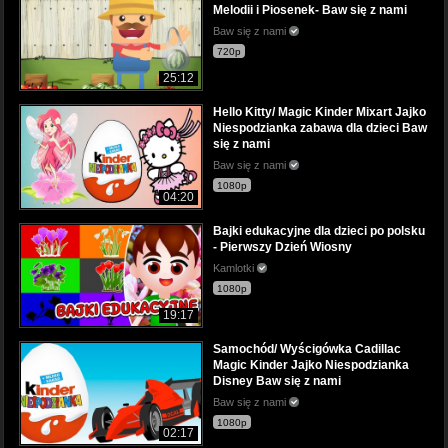
Melodii i Piosenek- Baw się z nami
Baw się z nami
720p
25:12
Hello Kitty/ Magic Kinder Mixart Jajko
Niespodzianka zabawa dla dzieci Baw
się z nami
Baw się z nami
1080p
04:20
Bajki edukacyjne dla dzieci po polsku
- Pierwszy Dzień Wiosny
Kamlotki
1080p
19:17
Samochód/ Wyścigówka Cadillac
Magic Kinder Jajko Niespodzianka
Disney Baw się z nami
Baw się z nami
1080p
02:17