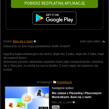
POBIERZ BEZPŁATNĄ APLIKACJĘ
Dodał:
Baw się z nami
zwiń opis video
Zobaczcie co dziś kryje zabawkowy słodki środek!!
łagodna bajka edukacyjna dla dzieci. Bajki dla 2 latka, bajki dla 3 latka, bajki
dla małuch dzieci.
W każdym odcinku otwieramy zupełnie nowe jajko niespodzianka i dzielimy
się z Tobą tym, co czeka na nas w środku. Z nami nigdy nie będziesz się
nudzić.
W katalogu:
Kompilacje
Następne wideo:
Mix zabaw z Plasteliną i Pluszowymi
Maskotkami- Baw się z nami
Baw_sie_z_nami
720p
09:33