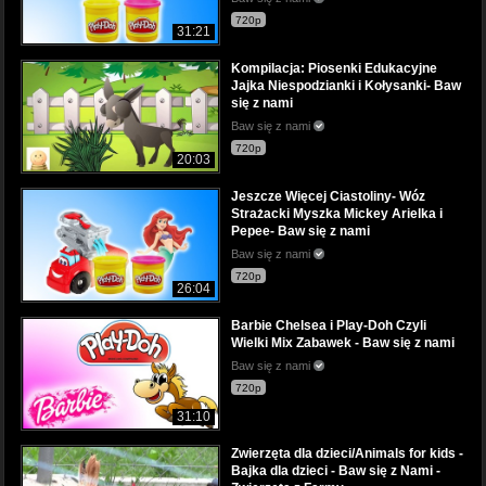
720p
31:21
Kompilacja: Piosenki Edukacyjne
Jajka Niespodzianki i Kołysanki- Baw
się z nami
Baw się z nami
720p
20:03
Jeszcze Więcej Ciastoliny- Wóz
Strażacki Myszka Mickey Arielka i
Pepee- Baw się z nami
Baw się z nami
720p
26:04
Barbie Chelsea i Play-Doh Czyli
Wielki Mix Zabawek - Baw się z nami
Baw się z nami
720p
31:10
Zwierzęta dla dzieci/Animals for kids -
Bajka dla dzieci - Baw się z Nami -