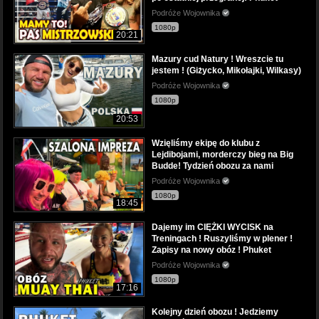
Podróże Wojownika
1080p
20:21
Mazury cud Natury ! Wreszcie tu
jestem ! (Giżycko, Mikołajki, Wilkasy)
Podróże Wojownika
1080p
20:53
Wzięliśmy ekipę do klubu z
Lejdibojami, morderczy bieg na Big
Budde! Tydzień obozu za nami
Podróże Wojownika
1080p
18:45
Dajemy im CIĘŻKI WYCISK na
Treningach ! Ruszyliśmy w plener !
Zapisy na nowy obóz ! Phuket
Podróże Wojownika
1080p
17:16
Kolejny dzień obozu ! Jedziemy