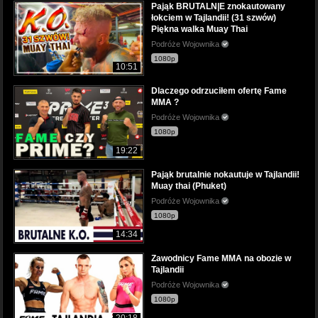
Pająk BRUTALN|E znokautowany
łokciem w Tajlandii! (31 szwów)
Piękna walka Muay Thai
Podróże Wojownika
1080p
10:51
Dlaczego odrzuciłem ofertę Fame
MMA ?
Podróże Wojownika
1080p
19:22
Pająk brutalnie nokautuje w Tajlandii!
Muay thai (Phuket)
Podróże Wojownika
1080p
14:34
Zawodnicy Fame MMA na obozie w
Tajlandii
Podróże Wojownika
1080p