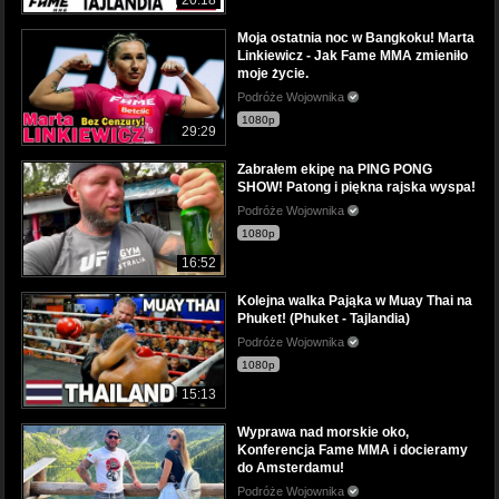
20:18
Moja ostatnia noc w Bangkoku! Marta
Linkiewicz - Jak Fame MMA zmieniło
moje życie.
Podróże Wojownika
1080p
29:29
Zabrałem ekipę na PING PONG
SHOW! Patong i piękna rajska wyspa!
Podróże Wojownika
1080p
16:52
Kolejna walka Pająka w Muay Thai na
Phuket! (Phuket - Tajlandia)
Podróże Wojownika
1080p
15:13
Wyprawa nad morskie oko,
Konferencja Fame MMA i docieramy
do Amsterdamu!
Podróże Wojownika