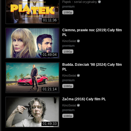
Piątek - serial oryginalny
premium
1080p
01:11:36
Ciemno, prawie noc (2019) Cały film
PL
KinoSwiat
premium
1080p
01:49:04
Budda. Dzieciak '98 (2024) Cały film
PL
KinoSwiat
premium
1080p
01:21:14
Zaćma (2016) Cały film PL
KinoSwiat
premium
1080p
01:49:33