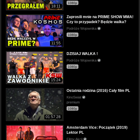
1080p
18:11
Zaprosili mnie na PRIME SHOW MMA!
Czy to przypadek? Będzie walka?
Podróże Wojownika
1080p
11:55
DZISIAJ WALKA !
Podróże Wojownika
1080p
15:24
Ostatnia rodzina (2016) Cały film PL
KinoSwiat
premium
1080p
01:57:28
Amsterdam Vice: Początek (2019)
Lektor PL
Filmy Akcji