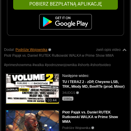
POBIERZ BEZPŁATNĄ APLIKACJĘ
Dodał:
Podróże Wojownika
zwiń opis video
Piotr Pająk vs. Daniel RUTEK Rutkowski WALKA w Prime Show MMA
#primeshowmma #walka #podrozewojownika #shorts #shortsvideo
Następne wideo:
TU I TERAZ 2 - zDP, Cheyeno LSB,
TRK, Młody MD, BeeRTe (prod. Minor)
34UDGS
1080p
03:44
Piotr Pająk vs. Daniel RUTEK
Rutkowski WALKA w Prime Show
MMA
Podróże Wojownika