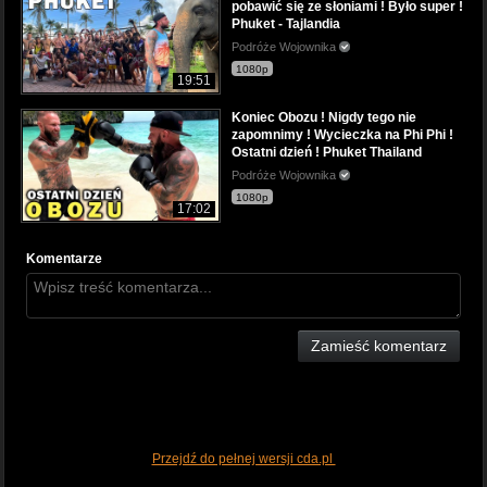
pobawić się ze słoniami ! Było super !
Phuket - Tajlandia
Podróże Wojownika
1080p
19:51
Koniec Obozu ! Nigdy tego nie
zapomnimy ! Wycieczka na Phi Phi !
Ostatni dzień ! Phuket Thailand
Podróże Wojownika
1080p
17:02
Komentarze
Zamieść komentarz
Przejdź do pełnej wersji cda.pl