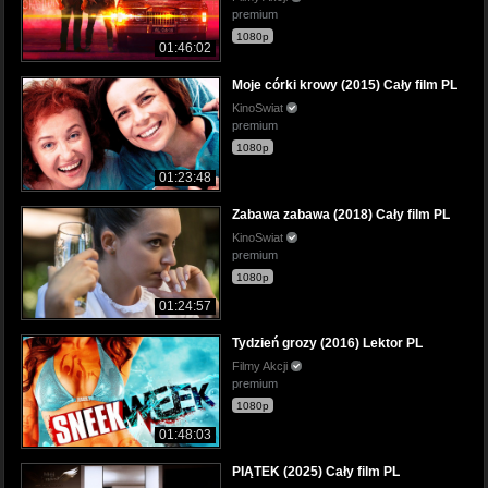
premium
1080p
01:46:02
Moje córki krowy (2015) Cały film PL
KinoSwiat
premium
1080p
01:23:48
Zabawa zabawa (2018) Cały film PL
KinoSwiat
premium
1080p
01:24:57
Tydzień grozy (2016) Lektor PL
Filmy Akcji
premium
1080p
01:48:03
PIĄTEK (2025) Cały film PL