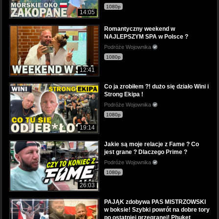
1080p
14:05
Romantyczny weekend w
NAJLEPSZYM SPA w Polsce ?
Podróże Wojownika
1080p
12:41
Co ja zrobiłem ?! dużo się działo Wini i
Strong Ekipa !
Podróże Wojownika
1080p
19:14
Jakie są moje relacje z Fame ? Co
jest grane ? Dlaczego Prime ?
Podróże Wojownika
1080p
26:03
PAJĄK zdobywa PAS MISTRZOWSKI
w boksie! Szybki powrót na dobre tory
po ostatniej przegranej! Phuket