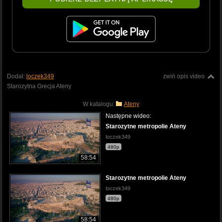
Dodał:
loczek349
zwiń opis video
Starozytna Grecja Ateny
W katalogu:
Ateny
Następne wideo:
Starozytne metropolie Ateny
loczek349
480p
58:54
Starozytne metropolie Ateny
loczek349
480p
58:54