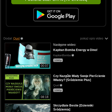
Dodał:
Quel
pokaż opis video
Następne wideo:
Kapitan Bomba Energy w Dino!
KapitanBomba
1080p
00:07
Czy Nazgûle Miały Swoje Pierścienie
Władzy? [Śródziemie Plus]
Quel
1080p
08:18
Skrzydlate Bestie [Dzienniki
Śródziemia]