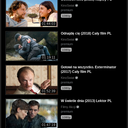
KinoSwiat
premium
1080p
01:44:03
Odnajdę cię (2018) Cały film PL
KinoSwiat
premium
1080p
01:19:11
Gotowi na wszystko. Exterminator
(2017) Cały film PL
KinoSwiat
premium
1080p
01:52:39
W świetle dnia (2013) Lektor PL
Filmy Akcji
premium
1080p
01:47:19