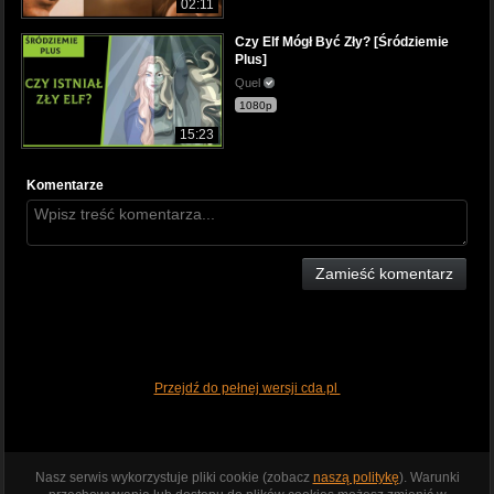
02:11
Czy Elf Mógł Być Zły? [Śródziemie
Plus]
Quel
1080p
15:23
Komentarze
Zamieść komentarz
Przejdź do pełnej wersji cda.pl
Nasz serwis wykorzystuje pliki cookie (zobacz
naszą politykę
). Warunki