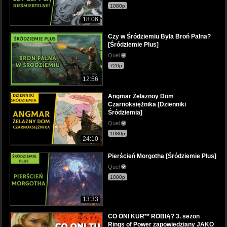
1080p
18:06
Czy w Śródziemiu Była Broń Palna?
[Śródziemie Plus]
Quel
720p
12:56
Angmar Żelaznoy Dom
Czarnoksiężnika [Dzienniki
Śródziemia]
Quel
1080p
24:10
Pierścień Morgotha [Śródziemie Plus]
Quel
1080p
13:33
CO ONI KUR** ROBIĄ? 3. sezon
Rings of Power zapowiedziany JAKO