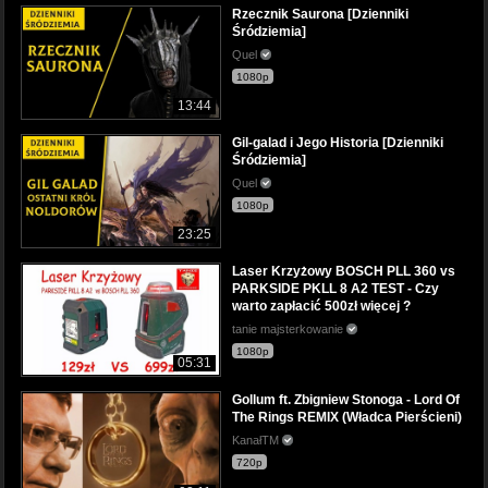
Rzecznik Saurona [Dzienniki
Śródziemia]
Quel
1080p
13:44
Gil-galad i Jego Historia [Dzienniki
Śródziemia]
Quel
1080p
23:25
Laser Krzyżowy BOSCH PLL 360 vs
PARKSIDE PKLL 8 A2 TEST - Czy
warto zapłacić 500zł więcej ?
tanie majsterkowanie
1080p
05:31
Gollum ft. Zbigniew Stonoga - Lord Of
The Rings REMIX (Władca Pierścieni)
KanałTM
720p