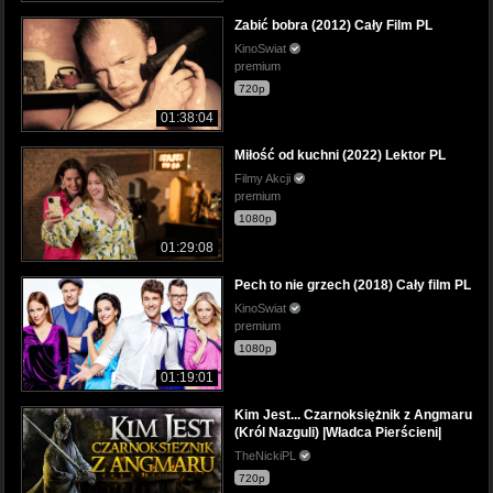
Zabić bobra (2012) Cały Film PL
KinoSwiat
premium
720p
01:38:04
Miłość od kuchni (2022) Lektor PL
Filmy Akcji
premium
1080p
01:29:08
Pech to nie grzech (2018) Cały film PL
KinoSwiat
premium
1080p
01:19:01
Kim Jest... Czarnoksiężnik z Angmaru
(Król Nazguli) |Władca Pierścieni|
TheNickiPL
720p