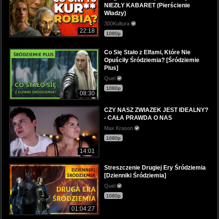
NIEZŁY KABARET (Pierścienie
Władzy)
300Kultura
22:18
1080p
Co Się Stało z Elfami, Które Nie
Opuściły Śródziemia? [Śródziemie
Plus]
Quel
1080p
08:30
CZY NASZ ZWIAZEK JEST IDEALNY?
- CAŁA PRAWDA O NAS
Max Krason
1080p
14:01
Streszczenie Drugiej Ery Śródziemia
[Dzienniki Śródziemia]
Quel
1080p
01:04:27