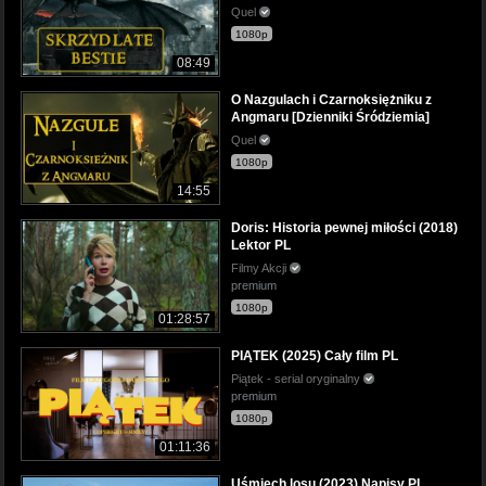
Quel
1080p
08:49
O Nazgulach i Czarnoksiężniku z
Angmaru [Dzienniki Śródziemia]
Quel
1080p
14:55
Doris: Historia pewnej miłości (2018)
Lektor PL
Filmy Akcji
premium
1080p
01:28:57
PIĄTEK (2025) Cały film PL
Piątek - serial oryginalny
premium
1080p
01:11:36
Uśmiech losu (2023) Napisy PL