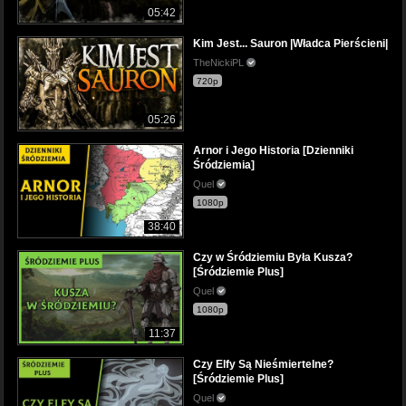
05:42
Kim Jest... Sauron |Władca Pierścieni|
TheNickiPL
720p
05:26
Arnor i Jego Historia [Dzienniki
Śródziemia]
Quel
1080p
38:40
Czy w Śródziemiu Była Kusza?
[Śródziemie Plus]
Quel
1080p
11:37
Czy Elfy Są Nieśmiertelne?
[Śródziemie Plus]
Quel