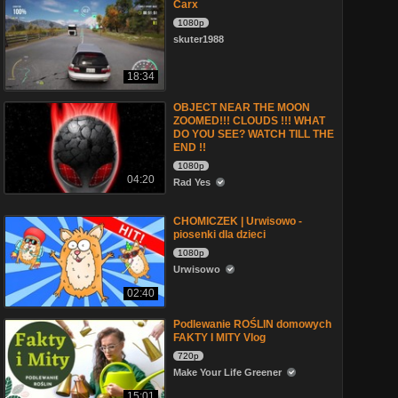
Carx
1080p
skuter1988
18:34
OBJECT NEAR THE MOON
ZOOMED!!! CLOUDS !!! WHAT
DO YOU SEE? WATCH TILL THE
END !!
1080p
04:20
Rad Yes
CHOMICZEK | Urwisowo -
piosenki dla dzieci
1080p
Urwisowo
02:40
Podlewanie ROŚLIN domowych
FAKTY I MITY Vlog
720p
Make Your Life Greener
15:01