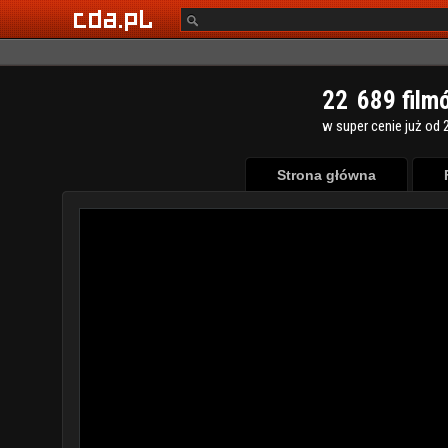
2
2
6
8
9
film
w super cenie już od 2
Strona główna