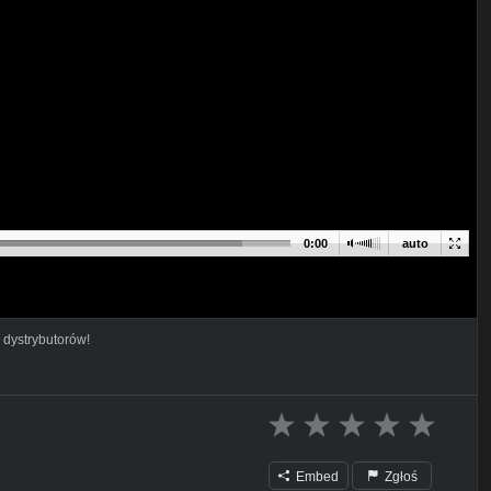
0:00
auto
 dystrybutorów!
Embed
Zgłoś