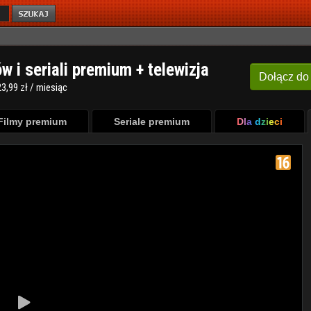
ów i seriali premium + telewizja
Dołącz
do
3,99 zł / miesiąc
Filmy premium
Seriale premium
Dla dzieci