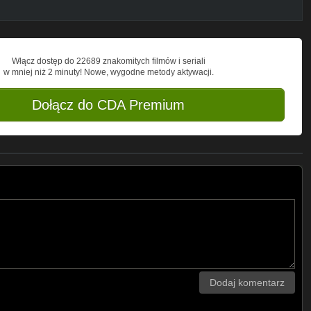
Włącz dostęp do 22689 znakomitych filmów i seriali
w mniej niż 2 minuty! Nowe, wygodne metody aktywacji.
Dołącz do CDA Premium
Dodaj komentarz