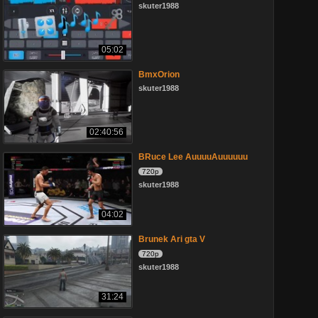
skuter1988
05:02
BmxOrion
skuter1988
02:40:56
BRuce Lee AuuuuAuuuuuu
720p
skuter1988
04:02
Brunek Ari gta V
720p
skuter1988
31:24