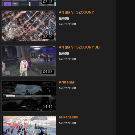
02:15
Ari gta V i SZOGUNY
720p
skuter1988
32:10
Ari gta V i SZOGUNY JB
720p
skuter1988
04:58
AriKanari
skuter1988
14:44
arikanari88
skuter1988