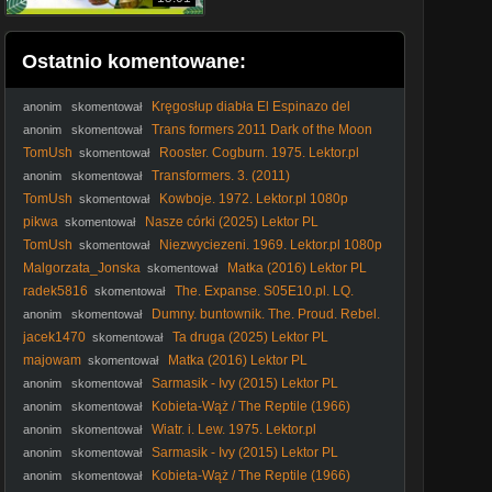
Ostatnio komentowane:
Kręgosłup diabła El Espinazo del
anonim
skomentował
diablo (2001) - Film
Trans formers 2011 Dark of the Moon
anonim
skomentował
TomUsh
Rooster. Cogburn. 1975. Lektor.pl
skomentował
1080p
Transformers. 3. (2011)
anonim
skomentował
TomUsh
Kowboje. 1972. Lektor.pl 1080p
skomentował
pikwa
Nasze córki (2025) Lektor PL
skomentował
TomUsh
Niezwyciezeni. 1969. Lektor.pl 1080p
skomentował
Malgorzata_Jonska
Matka (2016) Lektor PL
skomentował
radek5816
The. Expanse. S05E10.pl. LQ.
skomentował
HEVC
Dumny. buntownik. The. Proud. Rebel.
anonim
skomentował
1958. Lektor.pl.AI
jacek1470
Ta druga (2025) Lektor PL
skomentował
majowam
Matka (2016) Lektor PL
skomentował
Sarmasik - Ivy (2015) Lektor PL
anonim
skomentował
Kobieta-Wąż / The Reptile (1966)
anonim
skomentował
[Lektor PL]
Wiatr. i. Lew. 1975. Lektor.pl
anonim
skomentował
Sarmasik - Ivy (2015) Lektor PL
anonim
skomentował
Kobieta-Wąż / The Reptile (1966)
anonim
skomentował