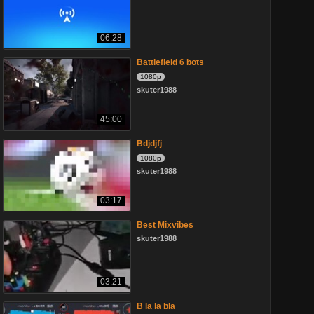
06:28
Battlefield 6 bots
1080p
skuter1988
45:00
Bdjdjfj
1080p
skuter1988
03:17
Best Mixvibes
skuter1988
03:21
B la la bla