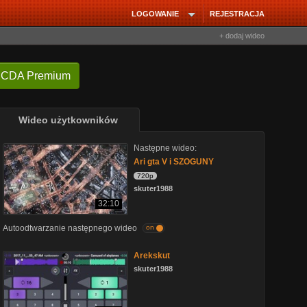
LOGOWANIE
REJESTRACJA
+ dodaj wideo
 CDA Premium
Wideo użytkowników
Następne wideo:
Ari gta V i SZOGUNY
720p
skuter1988
32:10
Autoodtwarzanie następnego wideo
on
Arekskut
skuter1988