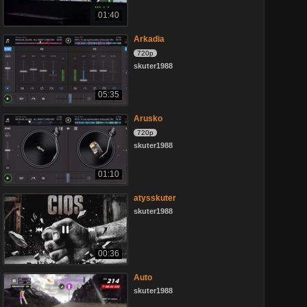
01:40
Arkadia
720p
skuter1988
05:35
Arusko
720p
skuter1988
01:10
atysskuter
skuter1988
00:36
Auto
skuter1988