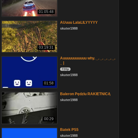
01:05:48
AUuuu LalaLILYYYYY
skuter1988
03:19:31
Auuuuuuuuuuu why. _. _. _. _. _.
_ |
720p
skuter1988
01:58
Baleron Pędzlu RAKIETNICĄ
skuter1988
00:29
Batek PS5
skuter1988