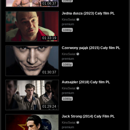
1080p
01:06:37
Jedna dusza (2023) Cały film PL
KinoSwiat
premium
1080p
01:33:19
Czerwony pająk (2015) Cały film PL
KinoSwiat
premium
1080p
01:30:37
Autsajder (2018) Cały film PL
KinoSwiat
premium
1080p
01:29:24
Jack Strong (2014) Cały Film PL
KinoSwiat
premium