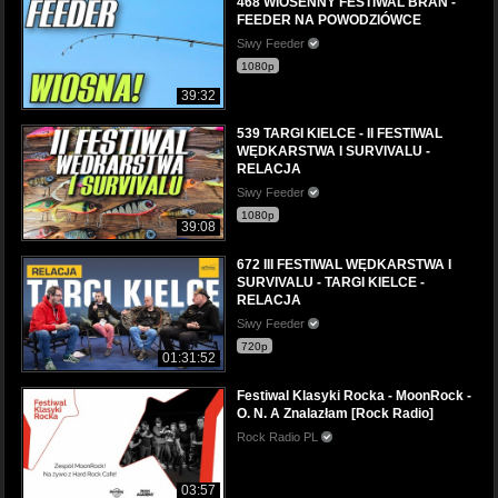
468 WIOSENNY FESTIWAL BRAŃ -
FEEDER NA POWODZIÓWCE
Siwy Feeder
1080p
39:32
539 TARGI KIELCE - II FESTIWAL
WĘDKARSTWA I SURVIVALU -
RELACJA
Siwy Feeder
1080p
39:08
672 III FESTIWAL WĘDKARSTWA I
SURVIVALU - TARGI KIELCE -
RELACJA
Siwy Feeder
720p
01:31:52
Festiwal Klasyki Rocka - MoonRock -
O. N. A Znalazłam [Rock Radio]
Rock Radio PL
03:57