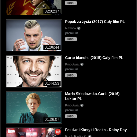
1080p
02:02:37
Popek za życia (2017) Cały film PL
Netlook
premium
1080p
01:06:44
Carte blanche (2015) Cały film PL
KinoSwiat
premium
1080p
01:44:53
Maria Skłodowska-Curie (2016)
Lektor PL
KinoSwiat
premium
1080p
01:36:07
Festiwal Klasyki Rocka - Rainy Day
Rock Radio PL