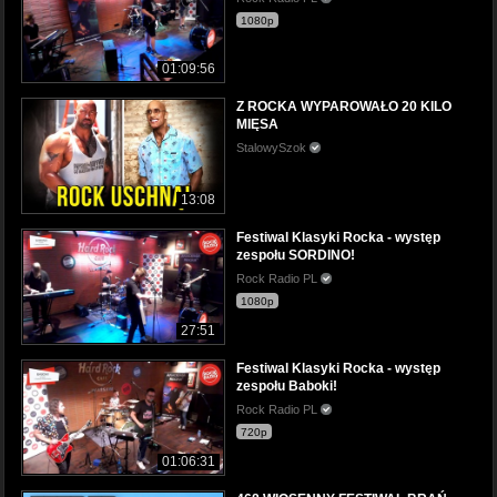
1080p
01:09:56
Z ROCKA WYPAROWAŁO 20 KILO
MIĘSA
StalowySzok
13:08
Festiwal Klasyki Rocka - występ
zespołu SORDINO!
Rock Radio PL
1080p
27:51
Festiwal Klasyki Rocka - występ
zespołu Baboki!
Rock Radio PL
720p
01:06:31