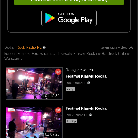
Dodał:
Rock Radio PL
zwiń opis video
koncert zespołu Fera w ramach festiwalu Klasyki Rocka w Hardrock Cafe w
Warszawie
Następne wideo:
Festiwal Klasyki Rocka
RockRadioPL
720p
01:15:31
Festiwal Klasyki Rocka
Rock Radio PL
1080p
01:07:23