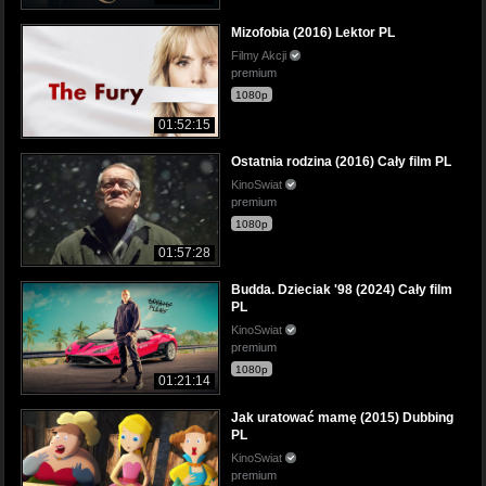
Mizofobia (2016) Lektor PL
Filmy Akcji
premium
1080p
01:52:15
Ostatnia rodzina (2016) Cały film PL
KinoSwiat
premium
1080p
01:57:28
Budda. Dzieciak '98 (2024) Cały film
PL
KinoSwiat
premium
1080p
01:21:14
Jak uratować mamę (2015) Dubbing
PL
KinoSwiat
premium