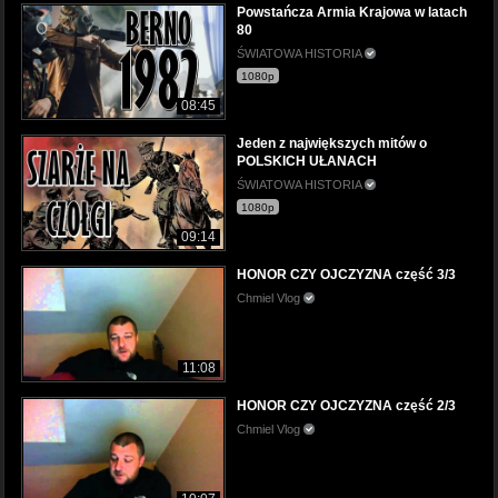
Powstańcza Armia Krajowa w latach
80
ŚWIATOWA HISTORIA
1080p
08:45
Jeden z największych mitów o
POLSKICH UŁANACH
ŚWIATOWA HISTORIA
1080p
09:14
HONOR CZY OJCZYZNA część 3/3
Chmiel Vlog
11:08
HONOR CZY OJCZYZNA część 2/3
Chmiel Vlog