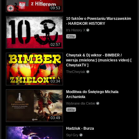
09:53
10 faktów o Powstaniu Warszawskim
- HARDKOR HISTORY
It’s History X
720p
02:57
Chwytak & Dj wiktor - BIMBER /
wersja zmielona:) (musicless video) [
ChwytakTV ]
TheChwytak
03:34
Modlitwa do Świętego Michała
Archanioła
Wybrane dla Ciebie
480p
03:49
Hadziuk - Burza
Styl Gry