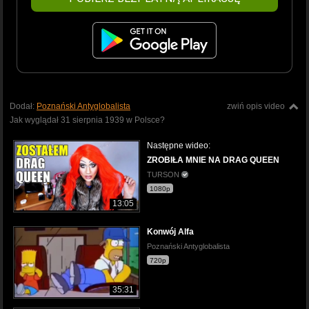
Dodał:
Poznański Antyglobalista
zwiń opis video
Jak wyglądał 31 sierpnia 1939 w Polsce?
Następne wideo:
ZROBIŁA MNIE NA DRAG QUEEN
TURSON
1080p
13:05
Konwój Alfa
Poznański Antyglobalista
720p
35:31