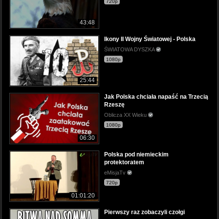
720p
43:48
Ikony II Wojny Światowej - Polska
ŚWIATOWA DYSZKA
1080p
25:44
Jak Polska chciała napaść na Trzecią
Rzeszę
Oblicza XX Wieku
1080p
06:30
Polska pod niemieckim
protektoratem
eMisjaTv
720p
01:01:20
Pierwszy raz zobaczyli czołgi