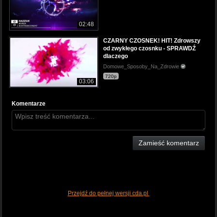
02:48
CZARNY CZOSNEK! HIT! Zdrowszy
od zwykłego czosnku - SPRAWDŹ
dlaczego
Domowe_Sposoby_Na_Zdrowie
720p
03:06
Komentarze
Zamieść komentarz
Przejdź do pełnej wersji cda.pl