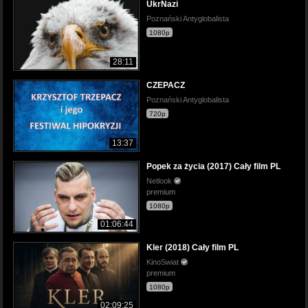
UkrNazi
Poznański Antyglobalista
1080p
28:11
CZEPACZ
Poznański Antyglobalista
720p
13:37
Popek za życia (2017) Cały film PL
Netlook
premium
1080p
01:06:44
Kler (2018) Cały film PL
KinoSwiat
premium
1080p
02:09:25