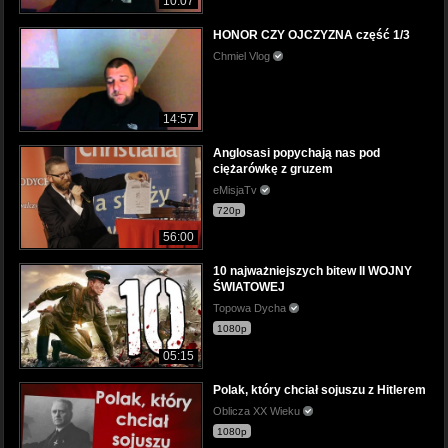
10:07
HONOR CZY OJCZYZNA część 1/3
Chmiel Vlog
14:57
Anglosasi popychają nas pod
ciężarówkę z gruzem
eMisjaTv
720p
56:00
10 najważniejszych bitew II WOJNY
ŚWIATOWEJ
Topowa Dycha
1080p
05:15
Polak, który chciał sojuszu z Hitlerem
Oblicza XX Wieku
1080p