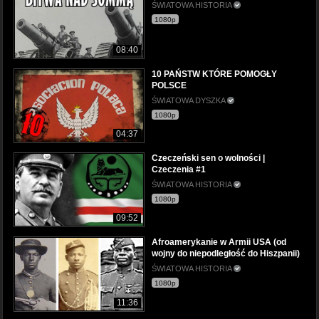
ŚWIATOWA HISTORIA
1080p
08:40
10 PAŃSTW KTÓRE POMOGŁY
POLSCE
ŚWIATOWA DYSZKA
1080p
04:37
Czeczeński sen o wolności |
Czeczenia #1
ŚWIATOWA HISTORIA
1080p
09:52
Afroamerykanie w Armii USA (od
wojny do niepodległość do Hiszpanii)
ŚWIATOWA HISTORIA
1080p
11:36