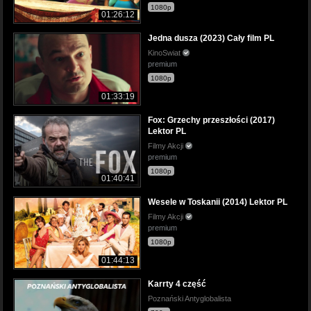
1080p
01:26:12
Jedna dusza (2023) Cały film PL
KinoSwiat
premium
1080p
01:33:19
Fox: Grzechy przeszłości (2017)
Lektor PL
Filmy Akcji
premium
1080p
01:40:41
Wesele w Toskanii (2014) Lektor PL
Filmy Akcji
premium
1080p
01:44:13
Karrty 4 część
Poznański Antyglobalista