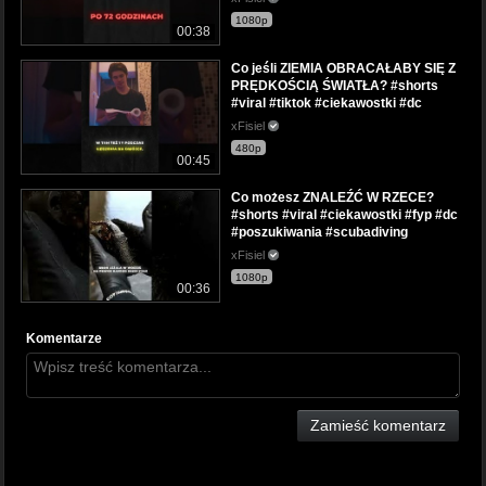
1080p
00:38
Co jeśli ZIEMIA OBRACAŁABY SIĘ Z
PRĘDKOŚCIĄ ŚWIATŁA? #shorts
#viral #tiktok #ciekawostki #dc
xFisiel
480p
00:45
Co możesz ZNALEŹĆ W RZECE?
#shorts #viral #ciekawostki #fyp #dc
#poszukiwania #scubadiving
xFisiel
1080p
00:36
Komentarze
Zamieść komentarz