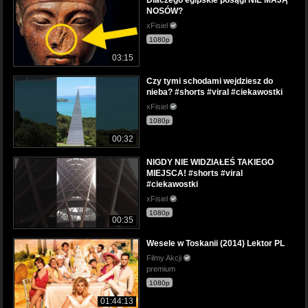
NOSÓW?
xFisiel
1080p
03:15
Czy tymi schodami wejdziesz do
nieba? #shorts #viral #ciekawostki
xFisiel
1080p
00:32
NIGDY NIE WIDZIAŁEŚ TAKIEGO
MIEJSCA! #shorts #viral
#ciekawostki
xFisiel
1080p
00:35
Wesele w Toskanii (2014) Lektor PL
Filmy Akcji
premium
1080p
01:44:13