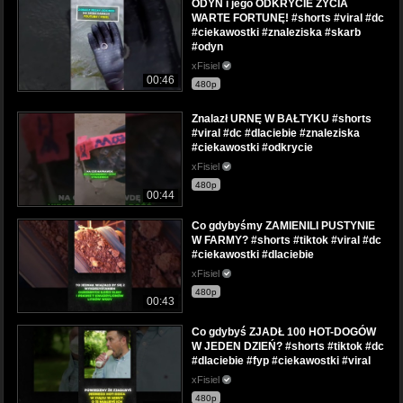
ODYN i jego ODKRYCIE ŻYCIA
WARTE FORTUNĘ! #shorts #viral #dc
#ciekawostki #znaleziska #skarb
#odyn
xFisiel
00:46
480p
Znalazł URNĘ W BAŁTYKU #shorts
#viral #dc #dlaciebie #znaleziska
#ciekawostki #odkrycie
xFisiel
480p
00:44
Co gdybyśmy ZAMIENILI PUSTYNIE
W FARMY? #shorts #tiktok #viral #dc
#ciekawostki #dlaciebie
xFisiel
480p
00:43
Co gdybyś ZJADŁ 100 HOT-DOGÓW
W JEDEN DZIEŃ? #shorts #tiktok #dc
#dlaciebie #fyp #ciekawostki #viral
xFisiel
480p