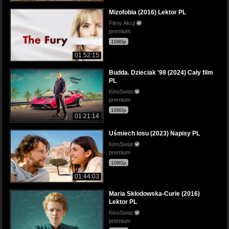
Mizofobia (2016) Lektor PL
Filmy Akcji
premium
1080p
01:52:15
Budda. Dzieciak '98 (2024) Cały film
PL
KinoSwiat
premium
1080p
01:21:14
Uśmiech losu (2023) Napisy PL
KinoSwiat
premium
1080p
01:44:03
Maria Skłodowska-Curie (2016)
Lektor PL
KinoSwiat
premium