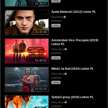
1080p
01:36:07
Żywie Biełaruś! (2012) Lektor PL
KinoSwiat
premium
1080p
01:41:08
Amsterdam Vice: Początek (2019)
Lektor PL
Filmy Akcji
premium
1080p
01:46:02
Miłość na Bali (2024) Lektor PL
Filmy Akcji
premium
1080p
01:52:24
Tydzień grozy (2016) Lektor PL
Filmy Akcji
premium