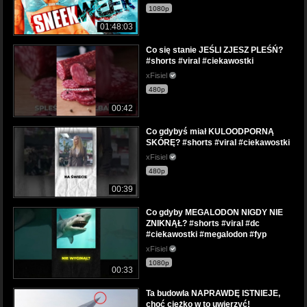
1080p
01:48:03
Co się stanie JEŚLI ZJESZ PLEŚŃ?
#shorts #viral #ciekawostki
xFisiel
480p
00:42
Co gdybyś miał KULOODPORNĄ
SKÓRĘ? #shorts #viral #ciekawostki
xFisiel
480p
00:39
Co gdyby MEGALODON NIGDY NIE
ZNIKNĄŁ? #shorts #viral #dc
#ciekawostki #megalodon #fyp
xFisiel
1080p
00:33
Ta budowla NAPRAWDĘ ISTNIEJE,
choć ciężko w to uwierzyć!