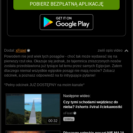
POBIERZ BEZPŁATNĄ APLIKACJĘ
Dodał:
xFisiel
zwiń opis video
Powodem nie jest wiek tych posągów - choć tak może wydawać się na
pierwszy rzut oka. Okazuje się jednak, że tajemnica zniszczonych nosów
została przedstawiona już tysiące lat temu przez samych Egipcjan. Zatem
dlaczego niemal wszystkie egipskie posągi nie mają nosów? Zobacz
odcinek, a poznasz odpowiedź na to intrygujące pytanie!
*Pełny odcinek JUŻ DOSTĘPNY na moim kanale*
Następne wideo:
Czy tymi schodami wejdziesz do
nieba? #shorts #viral #ciekawostki
xFisiel
1080p
00:32
Dlaczego egipskie posągi NIE MAJĄ