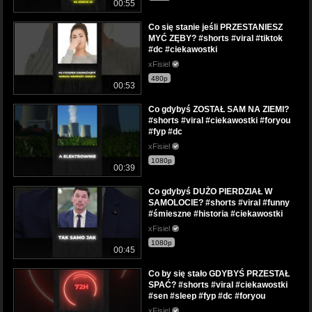
00:55
Co się stanie jeśli PRZESTANIESZ
MYĆ ZĘBY? #shorts #viral #tiktok
#dc #ciekawostki
xFisiel
480p
00:53
Co gdybyś ZOSTAŁ SAM NA ZIEMI?
#shorts #viral #ciekawostki #foryou
#fyp #dc
xFisiel
1080p
00:39
Co gdybyś DUŻO PIERDZIAŁ W
SAMOLOCIE? #shorts #viral #funny
#śmieszne #historia #ciekawostki
xFisiel
1080p
00:45
Co by się stało GDYBYŚ PRZESTAŁ
SPAĆ? #shorts #viral #ciekawostki
#sen #sleep #fyp #dc #foryou
xFisiel