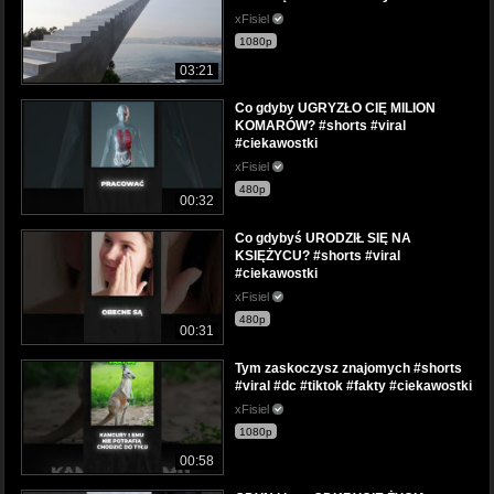
xFisiel
1080p
03:21
Co gdyby UGRYZŁO CIĘ MILION
KOMARÓW? #shorts #viral
#ciekawostki
xFisiel
480p
00:32
Co gdybyś URODZIŁ SIĘ NA
KSIĘŻYCU? #shorts #viral
#ciekawostki
xFisiel
480p
00:31
Tym zaskoczysz znajomych #shorts
#viral #dc #tiktok #fakty #ciekawostki
xFisiel
1080p
00:58