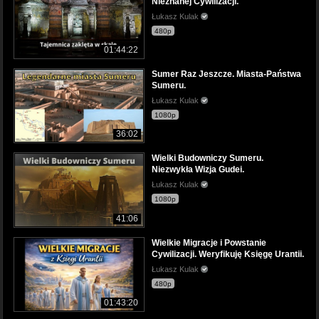
Nieznanej Cywilizacji.
Łukasz Kulak
480p
01:44:22
Sumer Raz Jeszcze. Miasta-Państwa
Sumeru.
Łukasz Kulak
1080p
36:02
Wielki Budowniczy Sumeru.
Niezwykła Wizja Gudei.
Łukasz Kulak
1080p
41:06
Wielkie Migracje i Powstanie
Cywilizacji. Weryfikuję Księgę Urantii.
Łukasz Kulak
480p
01:43:20