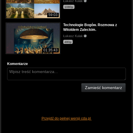
Łukasz Kulak
1080p
59:03
Technologie Bogów. Rozmowa z
Witoldem Zaleckim.
Łukasz Kulak
480p
01:35:43
Komentarze
Zamieść komentarz
Przejdź do pełnej wersji cda.pl