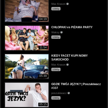
Max Krason
1080p
04:19
CHŁOPAKI vs PIŻAMA PARTY
Waksy
1080p
11:54
KIEDY FACET KUPI NOWY
SAMOCHOD
Max Krason
1080p
05:39
GDZIE TWÓJ JĘZYK? | Poszukiwacz
#337
poszukiwacz
1080p
05:15