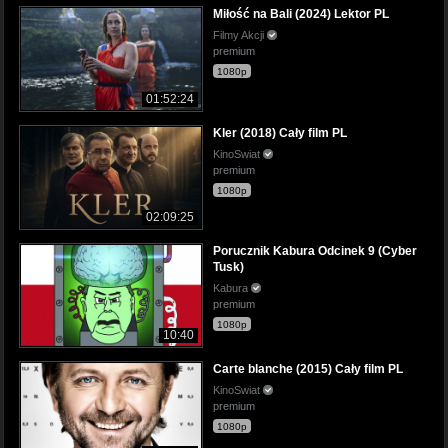
Miłość na Bali (2024) Lektor PL
Filmy Akcji
premium
1080p
01:52:24
Kler (2018) Cały film PL
KinoSwiat
premium
1080p
02:09:25
Porucznik Kabura Odcinek 9 (Cyber
Tusk)
Kabura
premium
1080p
10:40
Carte blanche (2015) Cały film PL
KinoSwiat
premium
1080p