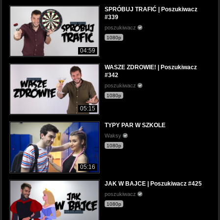
SPRÓBUJ TRAFIĆ | Poszukiwacz
#339
poszukiwacz
1080p
04:59
WASZE ZDROWIE! | Poszukiwacz
#342
poszukiwacz
1080p
05:15
TYPY PAR W SZKOLE
Waksy
1080p
05:16
JAK W BAJCE | Poszukiwacz #425
poszukiwacz
1080p