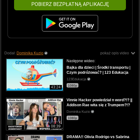
POBIERZ BEZPŁATNĄ APLIKACJĘ
Dodał:
Dominika Kuzio
pokaż opis video
Następne wideo:
Bajka dla dzieci | Środki transportu |
Czym podróżować? | 123 Edukacja
123Edukacja
1080p
43:24
Vinnie Hacker powiedział n word?!? ||
Addison Rae wita się z Trumpem?!?
Dominika Kuzio
1080p
08:39
DRAMA!! Olivia Rodrigo vs Sabrina