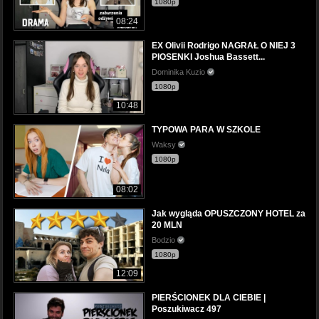
1080p
08:24
EX Olivii Rodrigo NAGRAŁ O NIEJ 3
PIOSENKI Joshua Bassett...
Dominika Kuzio
1080p
10:48
TYPOWA PARA W SZKOLE
Waksy
1080p
08:02
Jak wygląda OPUSZCZONY HOTEL za
20 MLN
Bodzio
1080p
12:09
PIERŚCIONEK DLA CIEBIE |
Poszukiwacz 497