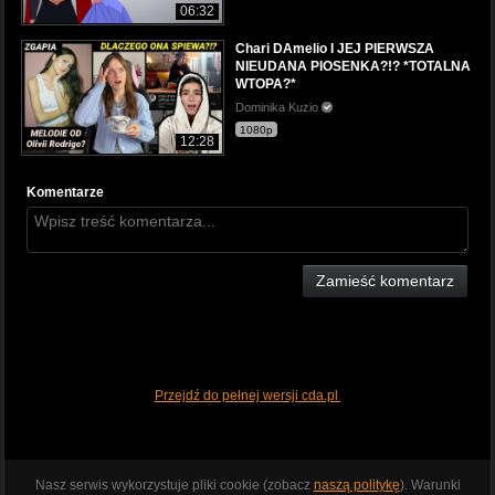
06:32
Chari DAmelio I JEJ PIERWSZA
NIEUDANA PIOSENKA?!? *TOTALNA
WTOPA?*
Dominika Kuzio
1080p
12:28
Komentarze
Zamieść komentarz
Przejdź do pełnej wersji cda.pl
Nasz serwis wykorzystuje pliki cookie (zobacz
naszą politykę
). Warunki