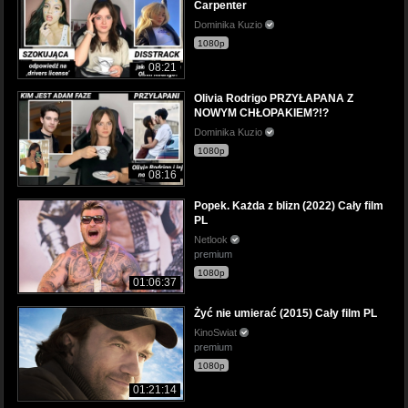
Carpenter
Dominika Kuzio
1080p
08:21
Olivia Rodrigo PRZYŁAPANA Z
NOWYM CHŁOPAKIEM?!?
Dominika Kuzio
1080p
08:16
Popek. Każda z blizn (2022) Cały film
PL
Netlook
premium
1080p
01:06:37
Żyć nie umierać (2015) Cały film PL
KinoSwiat
premium
1080p
01:21:14