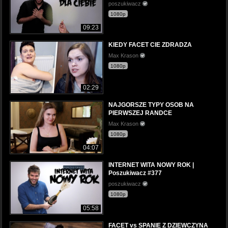
poszukiwacz
1080p
09:23
KIEDY FACET CIE ZDRADZA
Max Krason
1080p
02:29
NAJGORSZE TYPY OSOB NA
PIERWSZEJ RANDCE
Max Krason
1080p
04:07
INTERNET WITA NOWY ROK |
Poszukiwacz #377
poszukiwacz
1080p
05:58
FACET vs SPANIE Z DZIEWCZYNA