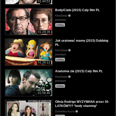
01:44:53
Body/Ciało (2015) Cały film PL
KinoSwiat
premium
1080p
01:28:36
Jak uratować mamę (2015) Dubbing
PL
KinoSwiat
premium
1080p
01:26:12
Anatomia zła (2015) Cały film PL
KinoSwiat
premium
1080p
01:56:46
Olivia Rodrigo WYZYWANA przez 30-
LATKÓW?!? *body shaming*
Dominika Kuzio