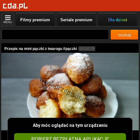
Filmy premium
Seriale premium
Dla dzieci
MENU
szukaj
Przepis na mini pączki z twarogu #pączki
00:04:29
Aby móc oglądać na tym urządzeniu
POBIERZ BEZPŁATNĄ APLIKACJĘ