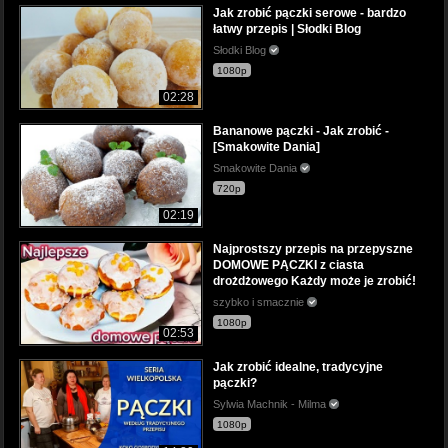
Jak zrobić pączki serowe - bardzo
łatwy przepis | Słodki Blog
Słodki Blog
1080p
02:28
Bananowe pączki - Jak zrobić -
[Smakowite Dania]
Smakowite Dania
720p
02:19
Najprostszy przepis na przepyszne
DOMOWE PĄCZKI z ciasta
drożdżowego Każdy może je zrobić!
szybko i smacznie
1080p
02:53
Jak zrobić idealne, tradycyjne
pączki?
Sylwia Machnik - Milma
1080p