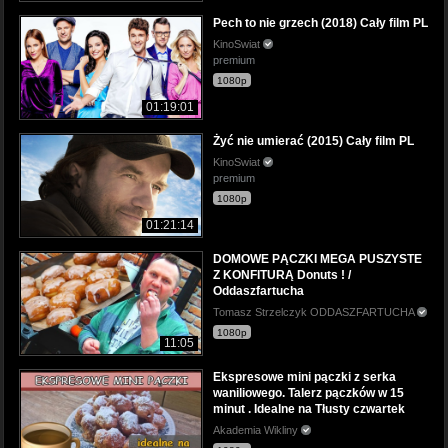
Pech to nie grzech (2018) Cały film PL
KinoSwiat
premium
1080p
01:19:01
Żyć nie umierać (2015) Cały film PL
KinoSwiat
premium
1080p
01:21:14
DOMOWE PĄCZKI MEGA PUSZYSTE
Z KONFITURĄ Donuts ! /
Oddaszfartucha
Tomasz Strzelczyk ODDASZFARTUCHA
1080p
11:05
Ekspresowe mini pączki z serka
waniliowego. Talerz pączków w 15
minut . Idealne na Tłusty czwartek
Akademia Wikliny