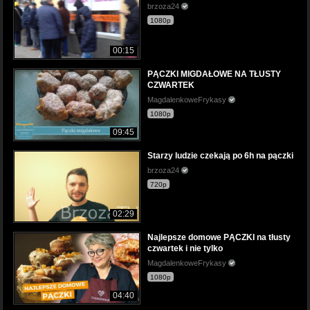
brzoza24
1080p
00:15
PĄCZKI MIGDAŁOWE NA TŁUSTY
CZWARTEK
MagdalenkoweFrykasy
1080p
09:45
Starzy ludzie czekają po 6h na pączki
brzoza24
720p
02:29
Najlepsze domowe PĄCZKI na tłusty
czwartek i nie tylko
MagdalenkoweFrykasy
1080p
04:40