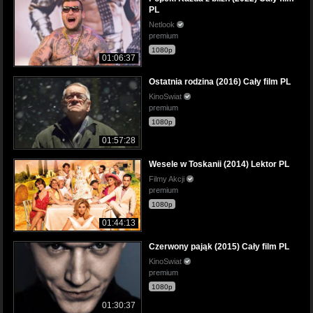
PL
Netlook
premium
1080p
01:06:37
Ostatnia rodzina (2016) Cały film PL
KinoSwiat
premium
1080p
01:57:28
Wesele w Toskanii (2014) Lektor PL
Filmy Akcji
premium
1080p
01:44:13
Czerwony pająk (2015) Cały film PL
KinoSwiat
premium
1080p
01:30:37