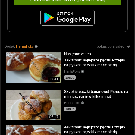
Dodał:
HeniaFoks
pokaż opis video
Następne wideo:
Jak zrobić najlepsze pączki Przepis
na pyszne pączki z marmoladą
HeniaFoks
1080p
13:41
Szybkie pączki bananowe! Przepis na
mini pączusie w kilka minut
HeniaFoks
1080p
05:17
Jak zrobić najlepsze pączki Przepis
na pyszne pączki z marmoladą