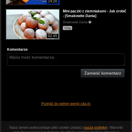
14:20
Mini pączki z ziemniakami - Jak zrobić
- [Smakowite Dania]
Smakowite Dania
720p
02:45
Komentarze
Zamieść komentarz
Przejdź do pełnej wersji cda.pl
Nasz serwis wykorzystuje pliki cookie (zobacz
naszą politykę
). Warunki