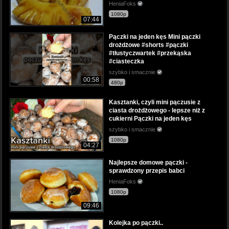
HeniaFoks
1080p
07:44
Pączki na jeden kęs Mini pączki
drożdżowe #shorts #pączki
#tłustyczwartek #przekąska
#ciasteczka
szybko i smacznie
00:58
480p
Kasztanki, czyli mini pączusie z
ciasta drożdżowego - lepsze niż z
cukierni Pączki na jeden kęs
szybko i smacznie
1080p
04:27
Najlepsze domowe pączki -
sprawdzony przepis babci
HeniaFoks
1080p
09:46
Kolejka po pączki..