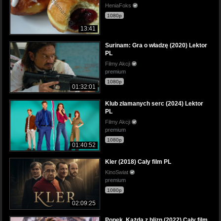
HeniaFoks
1080p
13:41
Surinam: Gra o władzę (2020) Lektor
PL
Filmy Akcji
premium
1080p
01:32:01
Klub złamanych serc (2024) Lektor
PL
Filmy Akcji
premium
1080p
01:40:52
Kler (2018) Cały film PL
KinoSwiat
premium
1080p
02:09:25
Popek. Każda z blizn (2022) Cały film