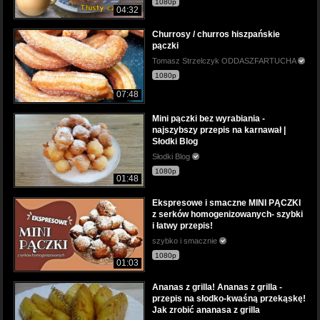
1080p
04:32
Churrosy / churros hiszpańskie
pączki
Tomasz Strzelczyk ODDASZFARTUCHA
1080p
07:48
Mini pączki bez wyrabiania -
najszybszy przepis na karnawał |
Słodki Blog
Słodki Blog
1080p
01:48
Ekspresowe i smaczne MINI PĄCZKI
z serków homogenizowanych- szybki
i łatwy przepis!
szybko i smacznie
1080p
01:03
Ananas z grilla! Ananas z grilla -
przepis na słodko-kwaśną przekąskę!
Jak zrobić ananasa z grilla