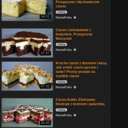
Przepyszne i błyskawiczne
ciasto
1080p
04:01
HeniaFoks
Ciasto czekoladowe z
budyniem. Przepyszny
Murzynek
1080p
HeniaFoks
07:47
Kruche ciasto z dżemem i bezą.
Jak zrobić ciasto pyszne i
tanie? Prosty przepis na
szybkie ciasto
1080p
07:32
HeniaFoks
Ciasto Rubin. Efektowny
biszkopt z kremem i galaretką
1080p
HeniaFoks
04:40