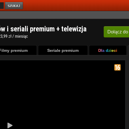
ów i seriali premium + telewizja
Dołącz
do
3,99 zł / miesiąc
Filmy premium
Seriale premium
Dla dzieci