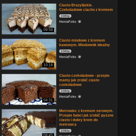
Ciasto Brazylijskie.
Czekoladowe ciacho z kremem
1080p
HeniaFoks
09:58
Ciasto miodowe z kremem
kawowym. Miodownik idealny
1080p
HeniaFoks
10:18
Ciasto czekoladowe - przepis
mamy jak zrobić ciasto
czekoladowe
1080p
HeniaFoks
04:31
Metrowiec z kremem serowym.
Przepis babci jak zrobić pyszne
ciasto i dobry krem do
metrowca
1080p
08:45