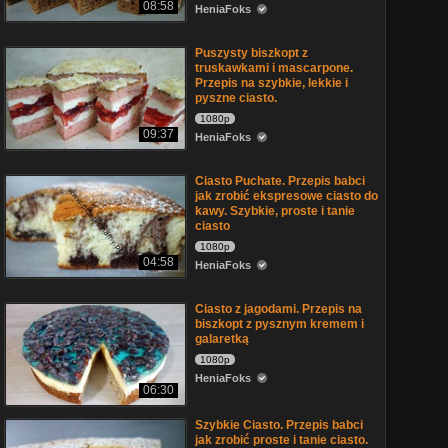
08:58
HeniaFoks
Puszysty biszkopt z
truskawkami i mascarpone.
Przepis na szybkie, lekkie i
pyszne ciasto.
1080p
09:37
HeniaFoks
Ciasto Puchate. Przepis babci
jak zrobić ekspresowe ciasto do
kawy. Szybkie, proste i tanie
ciasto
1080p
04:58
HeniaFoks
Ciasto z jagodami. Przepis na
biszkopt z pysznym kremem i
galaretką
1080p
HeniaFoks
06:30
Szybkie Ciasto. Przepis babci
jak zrobić proste i tanie ciasto.