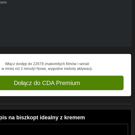
emem
Włącz dostęp do 22679 znakomitych filmów i seriali
w mniej niż 2 minuty! Nowe, wygodne metody aktywacji.
Dołącz do CDA Premium
--------------------
e
, aby nie przegapić nowych filmów i
ł Ci się film, nie zapomnij go
is na biszkopt idealny z kremem
videos