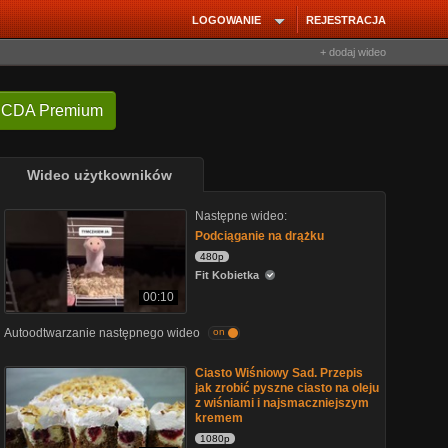
LOGOWANIE
REJESTRACJA
+ dodaj wideo
 CDA Premium
Wideo użytkowników
Następne wideo:
Podciąganie na drążku
480p
Fit Kobietka
00:10
Autoodtwarzanie następnego wideo
on
Ciasto Wiśniowy Sad. Przepis
jak zrobić pyszne ciasto na oleju
z wiśniami i najsmaczniejszym
kremem
1080p