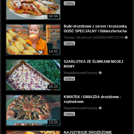
1080p
04:34
Bułki drożdżowe z serem i kruszonką
GOŚĆ SPECJALNY / Oddaszfartucha
Tomasz Strzelczyk ODDASZFARTUCHA
1080p
14:41
SZARLOTKA ZE ŚLIWKAMI MOJEJ
MAMY
MagdalenkoweFrykasy
1080p
05:25
KWIATEK / GWIAZDA drożdżowe -
szpinakowe
MagdalenkoweFrykasy
1080p
13:25
NAJSZYBSZE DROŻDŻOWE