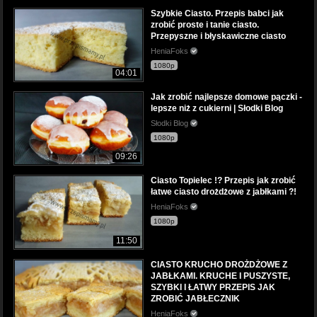
Szybkie Ciasto. Przepis babci jak
zrobić proste i tanie ciasto.
Przepyszne i błyskawiczne ciasto
HeniaFoks
1080p
04:01
Jak zrobić najlepsze domowe pączki -
lepsze niż z cukierni | Słodki Blog
Słodki Blog
1080p
09:26
Ciasto Topielec !? Przepis jak zrobić
łatwe ciasto drożdżowe z jabłkami ?!
HeniaFoks
1080p
11:50
CIASTO KRUCHO DROŻDŻOWE Z
JABŁKAMI. KRUCHE I PUSZYSTE,
SZYBKI I ŁATWY PRZEPIS JAK
ZROBIĆ JABŁECZNIK
HeniaFoks