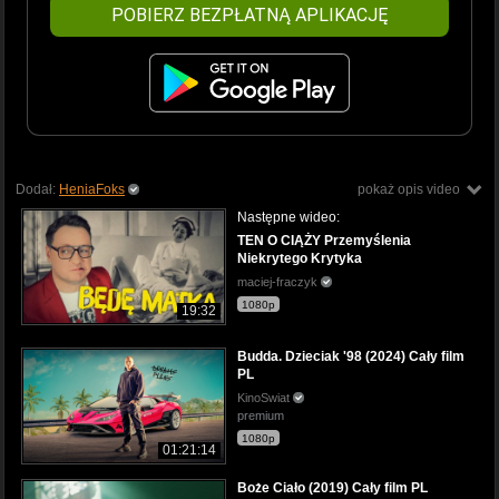
POBIERZ BEZPŁATNĄ APLIKACJĘ
Dodał:
HeniaFoks
pokaż opis video
Następne wideo:
TEN O CIĄŻY Przemyślenia
Niekrytego Krytyka
maciej-fraczyk
1080p
19:32
Budda. Dzieciak '98 (2024) Cały film
PL
KinoSwiat
premium
1080p
01:21:14
Boże Ciało (2019) Cały film PL