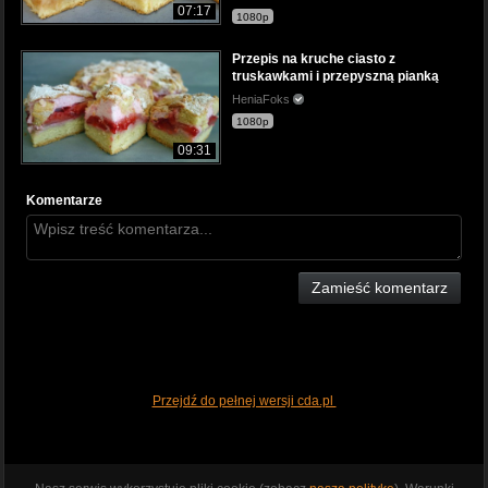
07:17
1080p
Przepis na kruche ciasto z
truskawkami i przepyszną pianką
HeniaFoks
1080p
09:31
Komentarze
Zamieść komentarz
Przejdź do pełnej wersji cda.pl