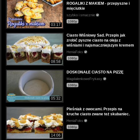
ROGALIKI Z MAKIEM - przepyszne i
mięciutkie
szybko i smacznie
1080p
03:17
Ciasto Wiśniowy Sad. Przepis jak
zrobić pyszne ciasto na oleju z
wiśniami i najsmaczniejszym kremem
HeniaFoks
1080p
08:58
DOSKONAŁE CIASTO NA PIZZĘ
MagdalenkoweFrykasy
1080p
05:32
Pleśniak z owocami. Przepis na
kruche ciasto zwane też skubaniec.
HeniaFoks
1080p
14:06