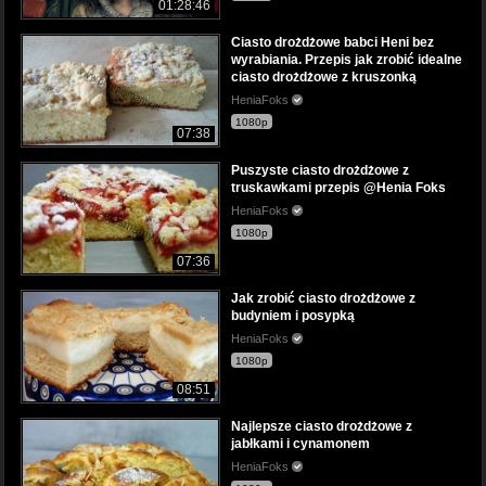
01:28:46
Ciasto drożdżowe babci Heni bez
wyrabiania. Przepis jak zrobić idealne
ciasto drożdżowe z kruszonką
HeniaFoks
1080p
07:38
Puszyste ciasto drożdżowe z
truskawkami przepis @Henia Foks
HeniaFoks
1080p
07:36
Jak zrobić ciasto drożdżowe z
budyniem i posypką
HeniaFoks
1080p
08:51
Najlepsze ciasto drożdżowe z
jabłkami i cynamonem
HeniaFoks