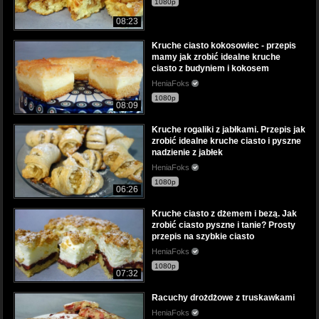
1080p
08:23
Kruche ciasto kokosowiec - przepis
mamy jak zrobić idealne kruche
ciasto z budyniem i kokosem
HeniaFoks
1080p
08:09
Kruche rogaliki z jabłkami. Przepis jak
zrobić idealne kruche ciasto i pyszne
nadzienie z jabłek
HeniaFoks
1080p
06:26
Kruche ciasto z dżemem i bezą. Jak
zrobić ciasto pyszne i tanie? Prosty
przepis na szybkie ciasto
HeniaFoks
1080p
07:32
Racuchy drożdżowe z truskawkami
HeniaFoks