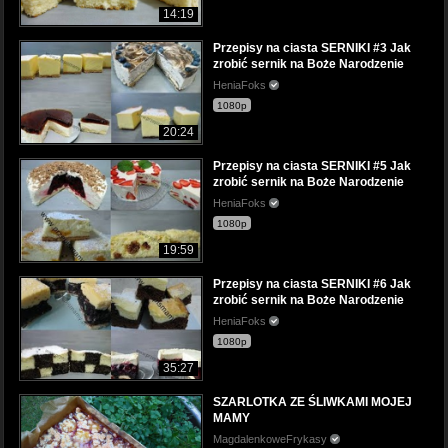
14:19
Przepisy na ciasta SERNIKI #3 Jak
zrobić sernik na Boże Narodzenie
HeniaFoks
1080p
20:24
Przepisy na ciasta SERNIKI #5 Jak
zrobić sernik na Boże Narodzenie
HeniaFoks
1080p
19:59
Przepisy na ciasta SERNIKI #6 Jak
zrobić sernik na Boże Narodzenie
HeniaFoks
1080p
35:27
SZARLOTKA ZE ŚLIWKAMI MOJEJ
MAMY
MagdalenkoweFrykasy