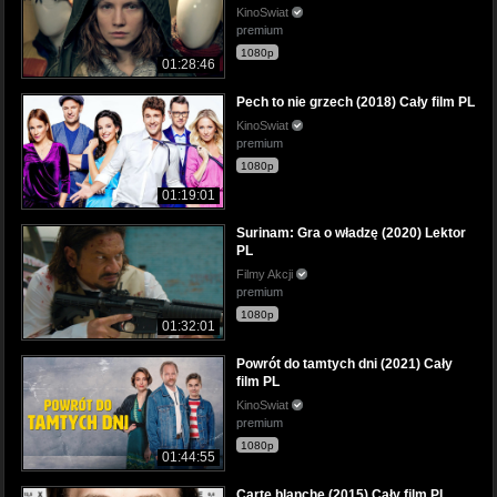
KinoSwiat
premium
1080p
01:28:46
Pech to nie grzech (2018) Cały film PL
KinoSwiat
premium
1080p
01:19:01
Surinam: Gra o władzę (2020) Lektor
PL
Filmy Akcji
premium
1080p
01:32:01
Powrót do tamtych dni (2021) Cały
film PL
KinoSwiat
premium
1080p
01:44:55
Carte blanche (2015) Cały film PL