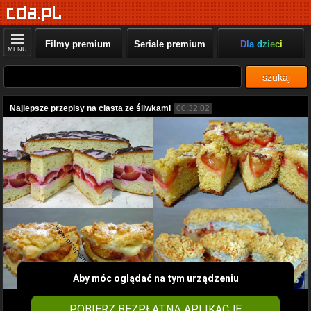
Filmy premium
Seriale premium
Dla dzieci
MENU
szukaj
Najlepsze przepisy na ciasta ze śliwkami
00:32:02
Aby móc oglądać na tym urządzeniu
POBIERZ BEZPŁATNĄ APLIKACJĘ