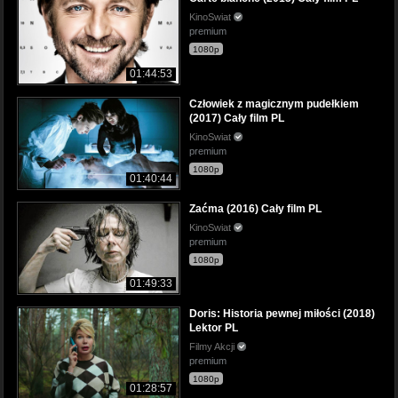
KinoSwiat
premium
1080p
01:44:53
Człowiek z magicznym pudełkiem
(2017) Cały film PL
KinoSwiat
premium
1080p
01:40:44
Zaćma (2016) Cały film PL
KinoSwiat
premium
1080p
01:49:33
Doris: Historia pewnej miłości (2018)
Lektor PL
Filmy Akcji
premium
1080p
01:28:57