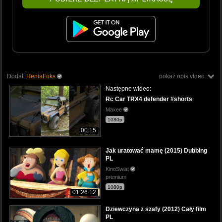
Dodał:
HeniaFoks
pokaż opis video
Następne wideo:
Rc Car TRX4 defender #shorts
Maxee
1080p
00:15
Jak uratować mamę (2015) Dubbing
PL
KinoSwiat
premium
1080p
01:26:12
Dziewczyna z szafy (2012) Cały film
PL