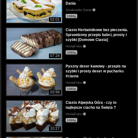
Dania
Smakowite Dania
1080p
02:01
Ciasto Herbatnikowe bez pieczenia.
Sprawdzony przepis babci, prosty i
szybki [Domowe Ciasta]
HeniaFoks
1080p
07:24
Pyszny deser kawowy - przepis na
szybki i prosty deser w pucharku
#ciasta
HeniaFoks
1080p
03:56
Ciasto Alpejska Góra - czy to
najlepsze ciacho na Święta ?
HeniaFoks
1080p
10:27