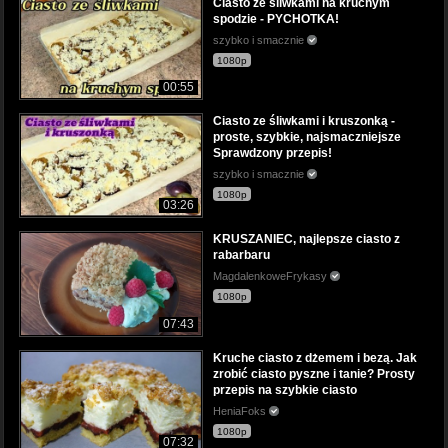
Ciasto ze śliwkami na kruchym
spodzie - PYCHOTKA!
szybko i smacznie
1080p
00:55
Ciasto ze śliwkami i kruszonką -
proste, szybkie, najsmaczniejsze
Sprawdzony przepis!
szybko i smacznie
1080p
03:26
KRUSZANIEC, najlepsze ciasto z
rabarbaru
MagdalenkoweFrykasy
1080p
07:43
Kruche ciasto z dżemem i bezą. Jak
zrobić ciasto pyszne i tanie? Prosty
przepis na szybkie ciasto
HeniaFoks
1080p
07:32