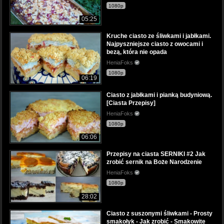
1080p
05:25
Kruche ciasto ze śliwkami i jabłkami.
Najpyszniejsze ciasto z owocami i
bezą, która nie opada
HeniaFoks
1080p
06:19
Ciasto z jabłkami i pianką budyniową.
[Ciasta Przepisy]
HeniaFoks
1080p
06:06
Przepisy na ciasta SERNIKI #2 Jak
zrobić sernik na Boże Narodzenie
HeniaFoks
1080p
28:02
Ciasto z suszonymi śliwkami - Prosty
smakołyk - Jak zrobić - Smakowite