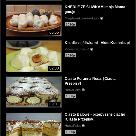
KNEDLE ZE ŚLIWKAMI moja Mama
gotuje
MagdalenkoweFrykasy
1080p
05:55
Knedle ze śliwkami - VideoKuchnia. pl
Video Kuchnia Pl
1080p
02:33
Ciasto Poranna Rosa. [Ciasta
Przepisy]
HeniaFoks
1080p
09:01
Ciasto Balowe - przepyszne ciacho
[Ciasta Przepisy]
HeniaFoks
1080p