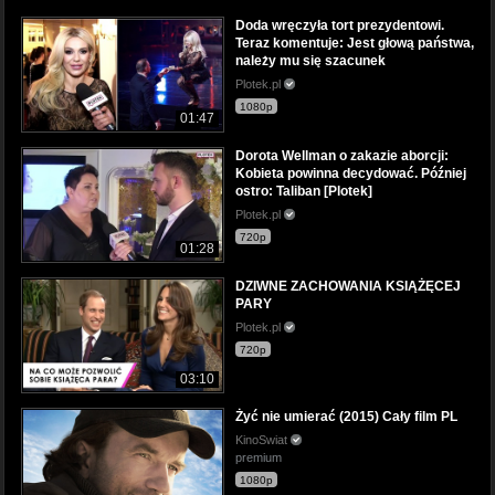
Doda wręczyła tort prezydentowi.
Teraz komentuje: Jest głową państwa,
należy mu się szacunek
Plotek.pl
1080p
01:47
Dorota Wellman o zakazie aborcji:
Kobieta powinna decydować. Później
ostro: Taliban [Plotek]
Plotek.pl
720p
01:28
DZIWNE ZACHOWANIA KSIĄŻĘCEJ
PARY
Plotek.pl
720p
03:10
Żyć nie umierać (2015) Cały film PL
KinoSwiat
premium
1080p