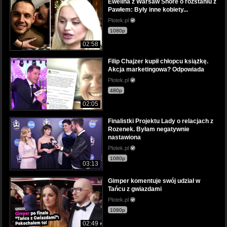
Ewelina z Warsaw Shore o rozstaniu z
Pawłem: Były inne kobiety...
Plotek.pl
1080p
02:58
Filip Chajzer kupił chłopcu książkę.
Akcja marketingowa? Odpowiada
Plotek.pl
480p
02:05
Finalistki Projektu Lady o relacjach z
Rozenek. Byłam negatywnie
nastawiona
Plotek.pl
1080p
03:13
Gimper komentuje swój udział w
Tańcu z gwiazdami
Plotek.pl
1080p
02:49