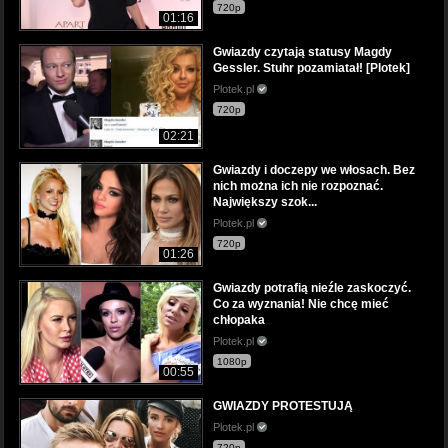
720p
01:16
Gwiazdy czytają statusy Magdy
Gessler. Stuhr pozamiatał! [Plotek]
Plotek.pl
720p
02:21
Gwiazdy i doczepy we włosach. Bez
nich można ich nie rozpoznać.
Największy szok...
Plotek.pl
720p
01:26
Gwiazdy potrafią nieźle zaskoczyć.
Co za wyznania! Nie chcę mieć
chłopaka
Plotek.pl
1080p
00:55
GWIAZDY PROTESTUJĄ
Plotek.pl
720p