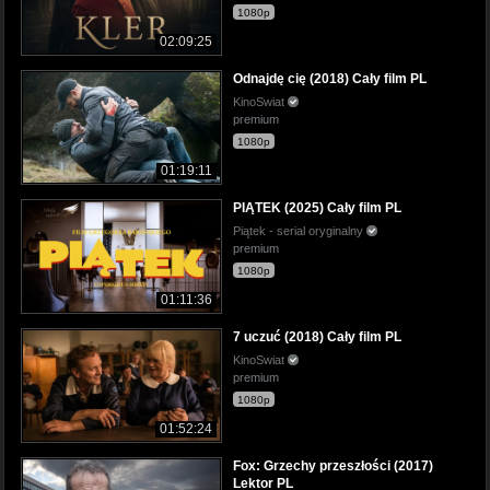
1080p
02:09:25
Odnajdę cię (2018) Cały film PL
KinoSwiat
premium
1080p
01:19:11
PIĄTEK (2025) Cały film PL
Piątek - serial oryginalny
premium
1080p
01:11:36
7 uczuć (2018) Cały film PL
KinoSwiat
premium
1080p
01:52:24
Fox: Grzechy przeszłości (2017)
Lektor PL