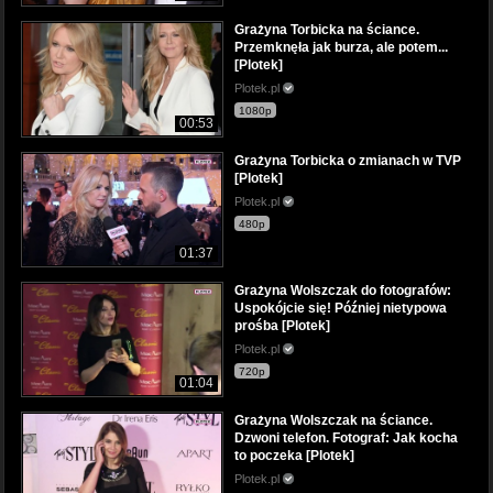
Grażyna Torbicka na ściance.
Przemknęła jak burza, ale potem...
[Plotek]
Plotek.pl
1080p
00:53
Grażyna Torbicka o zmianach w TVP
[Plotek]
Plotek.pl
480p
01:37
Grażyna Wolszczak do fotografów:
Uspokójcie się! Później nietypowa
prośba [Plotek]
Plotek.pl
720p
01:04
Grażyna Wolszczak na ściance.
Dzwoni telefon. Fotograf: Jak kocha
to poczeka [Plotek]
Plotek.pl