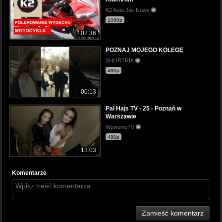
K2 Auto Jak Nowe
1080p
02:36
POZNAJ MOJEGO KOLEGĘ
SHORTRIX
480p
00:13
Pal Hajs TV - 25 - Poznań w
Warszawie
WuwunioTV
480p
13:03
Komentarze
Zamieść komentarz