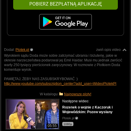
POBIERZ BEZPŁATNĄ APLIKACJĘ
Dodał:
Plotek.pl
zwiń opis video
Wyrokiem sądu Doda może sobie zatrzymać ubrania i biżuterię, jakie w
okresie narzeczeństwa podarował jej Emil Haidar. Musi mu jednak zwrócić
warty 250 tysięcy pierścionek zaręczynowy. W rozmowie z Plotkiem Doda
komentuje wyrok.
PAMIĘTAJ, ŻEBY NAS ZASUBSKRYBOWAĆ :)
http://www.youtube.com/subscription_center?add_user=WideoPlotekPl
W katalogu:
Najnowsze ploty!
Następne wideo:
Rozenek o wojnie z Kaczoruk i
Wojewódzkim: Pozew wysłany
Plotek.pl
1080p
05:55