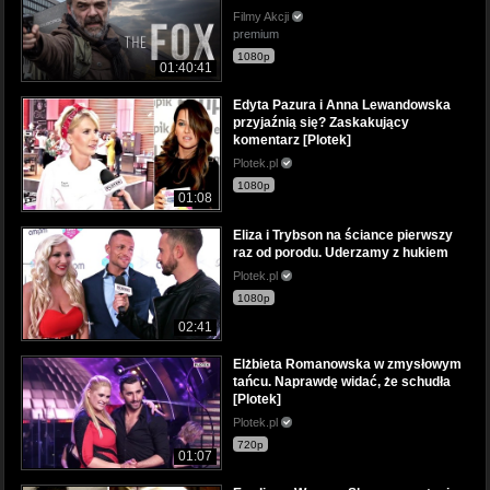
Filmy Akcji
premium
1080p
01:40:41
Edyta Pazura i Anna Lewandowska
przyjaźnią się? Zaskakujący
komentarz [Plotek]
Plotek.pl
1080p
01:08
Eliza i Trybson na ściance pierwszy
raz od porodu. Uderzamy z hukiem
Plotek.pl
1080p
02:41
Elżbieta Romanowska w zmysłowym
tańcu. Naprawdę widać, że schudła
[Plotek]
Plotek.pl
720p
01:07