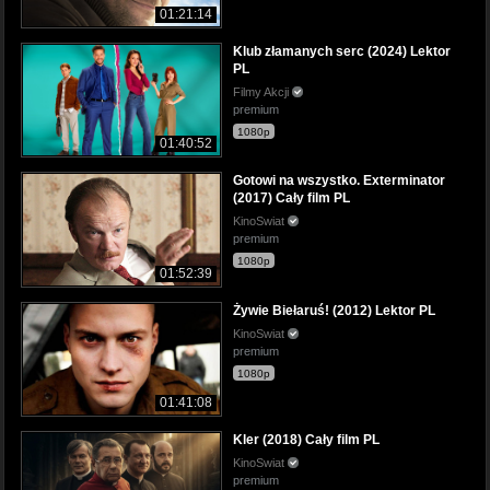
01:21:14
Klub złamanych serc (2024) Lektor
PL
Filmy Akcji
premium
1080p
01:40:52
Gotowi na wszystko. Exterminator
(2017) Cały film PL
KinoSwiat
premium
1080p
01:52:39
Żywie Biełaruś! (2012) Lektor PL
KinoSwiat
premium
1080p
01:41:08
Kler (2018) Cały film PL
KinoSwiat
premium