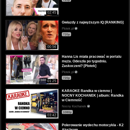
02:45
Gwiazdy z najwyższym IQ [RANKING]
Plotek.pl
720p
00:56
Hanna Lis miała pracować w portalu
męża. Odeszła po tygodniu.
Zaskoczeni? [Plotek]
Plotek.pl
720p
01:25
KARAOKE Randka w ciemno |
NOCNY KOCHANEK | album: Randka
w Ciemność
Nocny Kochanek
1080p
03:42
Polerowanie wydechu motocykla - K2
Aluchrom