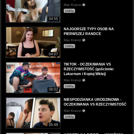
Max Krason
1080p
04:55
NAJGORSZE TYPY OSOB NA
PIERWSZEJ RANDCE
Max Krason
1080p
04:07
TIKTOK - OCZEKIWANIA VS
RZECZYWISTOŚĆ (gościnnie:
Lakarnum i Kopiuj Wklej)
Max Krason
1080p
08:02
NIESPODZIANKA URODZINOWA -
OCZEKIWANIA VS RZECZYWISTOŚĆ
Max Krason
1080p
05:49