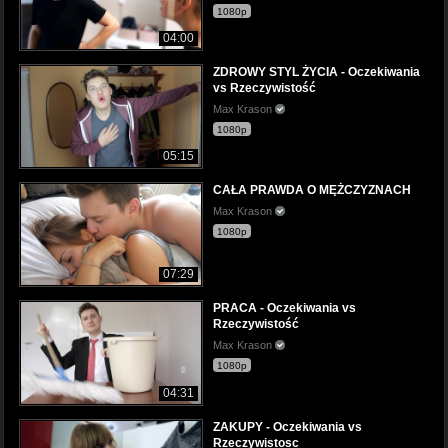
1080p
04:00
ZDROWY STYL ŻYCIA - Oczekiwania
vs Rzeczywistość
Max Krason
1080p
05:15
CAŁA PRAWDA O MĘŻCZYZNACH
Max Krason
1080p
07:29
PRACA - Oczekiwania vs
Rzeczywistość
Max Krason
1080p
04:31
ZAKUPY - Oczekiwania vs
Rzeczywistosc