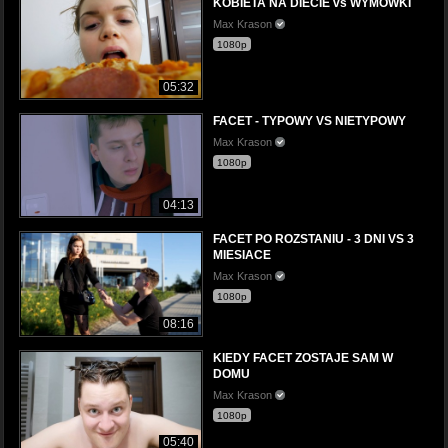
KOBIETA NA DIECIE vs WYMÓWKI
Max Krason
1080p
05:32
FACET - TYPOWY VS NIETYPOWY
Max Krason
1080p
04:13
FACET PO ROZSTANIU - 3 DNI VS 3
MIESIACE
Max Krason
1080p
08:16
KIEDY FACET ZOSTAJE SAM W
DOMU
Max Krason
1080p
05:40