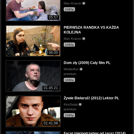
Max Krason
1080p
05:57
PIERWSZA RANDKA VS KAŻDA
KOLEJNA
Max Krason
1080p
06:05
Dom zły (2009) Cały film PL
Media4fun
premium
1080p
01:45:21
Żywie Biełaruś! (2012) Lektor PL
KinoSwiat
premium
1080p
01:41:08
Facet (nie)potrzebny od zaraz (2014)