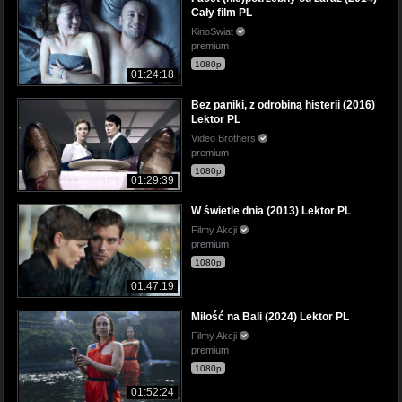
Cały film PL
KinoSwiat
premium
1080p
01:24:18
Bez paniki, z odrobiną histerii (2016)
Lektor PL
Video Brothers
premium
1080p
01:29:39
W świetle dnia (2013) Lektor PL
Filmy Akcji
premium
1080p
01:47:19
Miłość na Bali (2024) Lektor PL
Filmy Akcji
premium
1080p
01:52:24