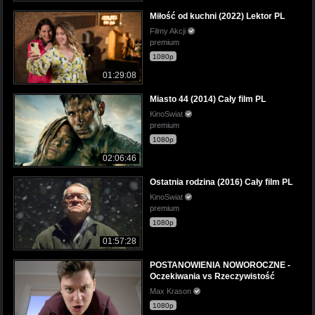
Miłość od kuchni (2022) Lektor PL
Filmy Akcji
premium
1080p
01:29:08
Miasto 44 (2014) Cały film PL
KinoSwiat
premium
1080p
02:06:46
Ostatnia rodzina (2016) Cały film PL
KinoSwiat
premium
1080p
01:57:28
POSTANOWIENIA NOWOROCZNE -
Oczekiwania vs Rzeczywistość
Max Krason
1080p