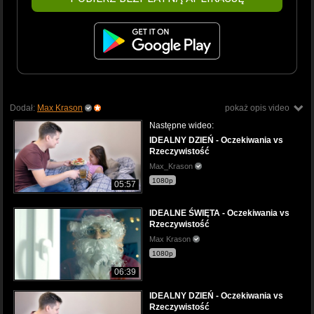
Dodał:
Max Krason
pokaż opis video
Następne wideo:
IDEALNY DZIEŃ - Oczekiwania vs
Rzeczywistość
Max_Krason
1080p
05:57
IDEALNE ŚWIĘTA - Oczekiwania vs
Rzeczywistość
Max Krason
1080p
06:39
IDEALNY DZIEŃ - Oczekiwania vs
Rzeczywistość