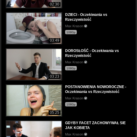
02:30
DZIECI - Oczekiwania vs
Rzeczywistość
Max Krason
1080p
03:49
DOROSŁOŚĆ - Oczekiwania vs
Rzeczywistość
Max Krason
1080p
03:23
POSTANOWIENIA NOWOROCZNE -
Oczekiwania vs Rzeczywistość
Max Krason
1080p
05:25
GDYBY FACET ZACHOWYWAŁ SIE
JAK KOBIETA
Max Krason