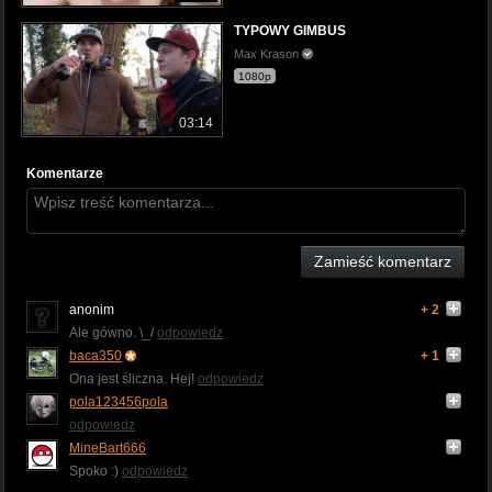
TYPOWY GIMBUS
Max Krason
1080p
03:14
Komentarze
Zamieść komentarz
anonim
+ 2
Ale gówno. \_/
odpowiedz
baca350
+ 1
Ona jest śliczna. Hej!
odpowiedz
pola123456pola
odpowiedz
MineBart666
Spoko :)
odpowiedz