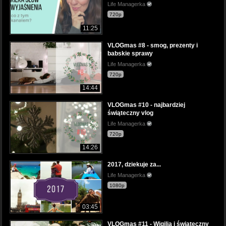
Life Managerka
720p
11:25
VLOGmas #8 - smog, prezenty i
babskie sprawy
Life Managerka
720p
14:44
VLOGmas #10 - najbardziej
świąteczny vlog
Life Managerka
720p
14:26
2017, dziekuje za...
Life Managerka
1080p
03:45
VLOGmas #11 - Wigilia i świąteczny