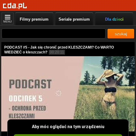
Filmy premium
Seriale premium
Dla dzieci
MENU
szukaj
PODCAST #5 - Jak się chronić przed KLESZCZAMI? Co WARTO
WIEDZIEĆ o kleszczach?
00:20:11
Aby móc oglądać na tym urządzeniu