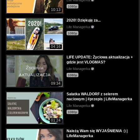
1080p
10:13
2020! Dziękuję za...
Life Managerka
1080p
04:16
LIFE UPDATE: Życiowa aktualizacja +
gdzie jest VLOGMAS?
Life Managerka
1080p
09:34
Sałatka WALDORF z selerem
naciowym | #przepis | LifeManagerka
Life Managerka
1080p
01:24
Należą Wam się WYJAŚNIENIA :) |
LifeManagerka