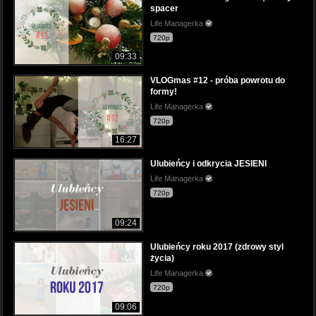
spacer
Life Managerka
720p
09:33
VLOGmas #12 - próba powrotu do
formy!
Life Managerka
720p
16:27
Ulubieńcy i odkrycia JESIENI
Life Managerka
720p
09:24
Ulubieńcy roku 2017 (zdrowy styl
życia)
Life Managerka
720p
09:06