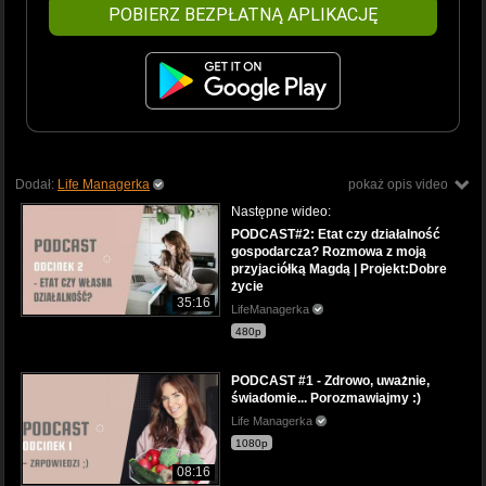
POBIERZ BEZPŁATNĄ APLIKACJĘ
Dodał:
Life Managerka
pokaż opis video
Następne wideo:
PODCAST#2: Etat czy działalność
gospodarcza? Rozmowa z moją
przyjaciółką Magdą | Projekt:Dobre
życie
35:16
LifeManagerka
480p
PODCAST #1 - Zdrowo, uważnie,
świadomie... Porozmawiajmy :)
Life Managerka
1080p
08:16