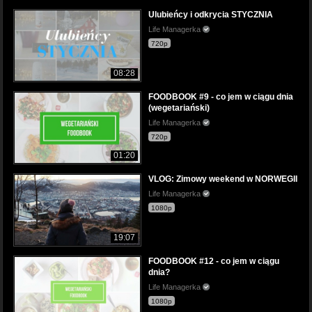
Ulubieńcy i odkrycia STYCZNIA
Life Managerka
720p
08:28
FOODBOOK #9 - co jem w ciągu dnia
(wegetariański)
Life Managerka
720p
01:20
VLOG: Zimowy weekend w NORWEGII
Life Managerka
1080p
19:07
FOODBOOK #12 - co jem w ciągu
dnia?
Life Managerka
1080p