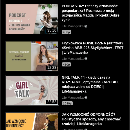
PODCAST#2: Etat czy działalność
gospodarcza? Rozmowa z moją
przyjaciółką Magdą | Projekt:Dobre
życie
Life Managerka
35:16
480p
Frytkownica POWIETRZNA (air fryer)
4Swiss ABB-025 SkylightView - TEST
| LifeManagerka
Life Managerka
480p
12:28
GIRL TALK #4 - kiedy czas na
ROZSTANIE, optymalne ZAROBKI,
miejsca wolne od DZIECI |
LifeManagerka
Life Managerka
22:52
1080p
JAK WZMOCNIĆ ODPORNOŚĆ?
Holistyczne sposoby, aby chorować
rzadziej | LifeManagerka
Life Managerka