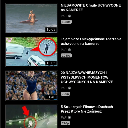
NIESAMOWITE Chwile UCHWYCONE
na KAMERZE
PaFi
1080p
10:03
Tajemnicze i niewyjaśnione zdarzenia
uchwycone na kamerze
PaFi
1080p
10:05
20 NAJZABAWNIEJSZYCH I
WSTYDLIWYCH MOMENTÓW
UCHWYCONYCH NA KAMERZE
PaFi
720p
11:40
5 Strasznych Filmów o Duchach
Przez Które Nie Zaśniesz
PaFi
720p