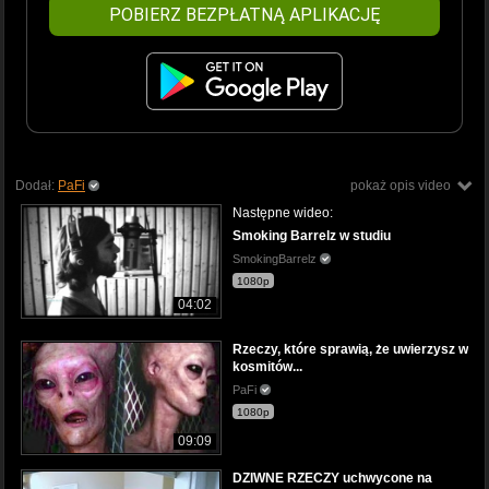
POBIERZ BEZPŁATNĄ APLIKACJĘ
Dodał:
PaFi
pokaż opis video
Następne wideo:
Smoking Barrelz w studiu
SmokingBarrelz
1080p
04:02
Rzeczy, które sprawią, że uwierzysz w
kosmitów...
PaFi
1080p
09:09
DZIWNE RZECZY uchwycone na