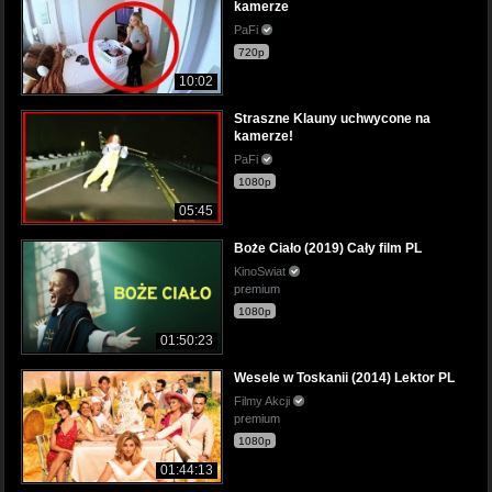
kamerze
PaFi
720p
10:02
Straszne Klauny uchwycone na
kamerze!
PaFi
1080p
05:45
Boże Ciało (2019) Cały film PL
KinoSwiat
premium
1080p
01:50:23
Wesele w Toskanii (2014) Lektor PL
Filmy Akcji
premium
1080p
01:44:13