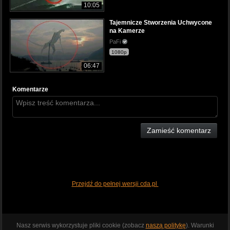
10:05
Tajemnicze Stworzenia Uchwycone
na Kamerze
PaFi
1080p
06:47
Komentarze
Zamieść komentarz
Przejdź do pełnej wersji cda.pl
Nasz serwis wykorzystuje pliki cookie (zobacz
naszą politykę
). Warunki