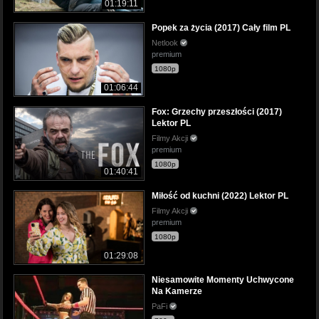
01:19:11
Popek za życia (2017) Cały film PL
Netlook
premium
1080p
01:06:44
Fox: Grzechy przeszłości (2017)
Lektor PL
Filmy Akcji
premium
1080p
01:40:41
Miłość od kuchni (2022) Lektor PL
Filmy Akcji
premium
1080p
01:29:08
Niesamowite Momenty Uchwycone
Na Kamerze
PaFi