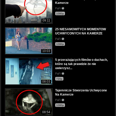
Kamerze
PaFi
1080p
09:11
25 NIESAMOWITYCH MOMENTOW
UCHWYCONYCH NA KAMERZE
PaFi
1080p
10:03
5 przerażających filmów o duchach,
które są tak prawdzie że nie
uwierzysz...
PaFi
720p
08:03
Tajemnicze Stworzenia Uchwycone
Na Kamerze
PaFi
1080p
08:54