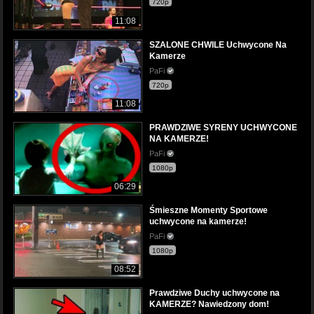
720p
11:08
SZALONE CHWILE Uchwycone Na
Kamerze
PaFi
720p
11:08
PRAWDZIWE SYRENY UCHWYCONE
NA KAMERZE!
PaFi
1080p
06:29
Śmieszne Momenty Sportowe
uchwycone na kamerze!
PaFi
1080p
08:52
Prawdziwe Duchy uchwycone na
KAMERZE? Nawiedzony dom!