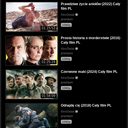
Prawdziwe życie aniołów (2022) Cały
film PL
KinoSwiat
premium
1080p
01:15:53
Prosta historia o morderstwie (2016)
Cały film PL
KinoSwiat
premium
1080p
01:25:29
Czerwone maki (2024) Cały film PL
KinoSwiat
premium
1080p
01:58:09
Odnajdę cię (2018) Cały film PL
KinoSwiat
premium
1080p