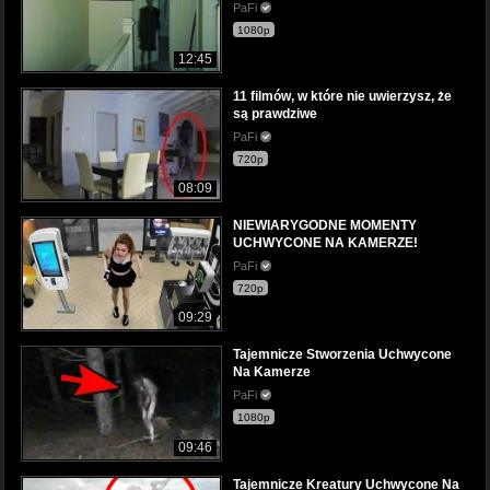
PaFi
1080p
12:45
11 filmów, w które nie uwierzysz, że
są prawdziwe
PaFi
720p
08:09
NIEWIARYGODNE MOMENTY
UCHWYCONE NA KAMERZE!
PaFi
720p
09:29
Tajemnicze Stworzenia Uchwycone
Na Kamerze
PaFi
1080p
09:46
Tajemnicze Kreatury Uchwycone Na