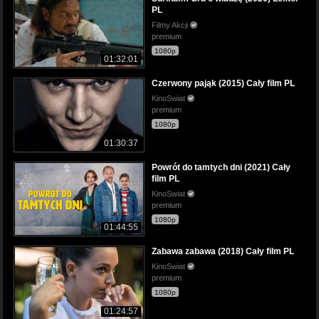
PL
Filmy Akcji
premium
1080p
01:32:01
Czerwony pająk (2015) Cały film PL
KinoSwiat
premium
1080p
01:30:37
Powrót do tamtych dni (2021) Cały
film PL
KinoSwiat
premium
1080p
01:44:55
Zabawa zabawa (2018) Cały film PL
KinoSwiat
premium
1080p
01:24:57