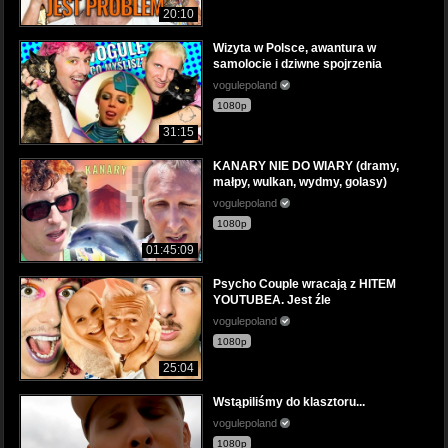
20:10
Wizyta w Polsce, awantura w
samolocie i dziwne spojrzenia
vogulepoland
1080p
31:15
KANARY NIE DO WIARY (dramy,
małpy, wulkan, wydmy, golasy)
vogulepoland
1080p
01:45:09
Psycho Couple wracają z HITEM
YOUTUBEA. Jest źle
vogulepoland
1080p
25:04
Wstąpiliśmy do klasztoru...
vogulepoland
1080p