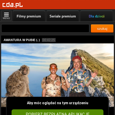
Filmy premium
Seriale premium
Dla dzieci
MENU
szukaj
AWANTURA W PUBIE (. )
00:42:25
Aby móc oglądać na tym urządzeniu
POBIERZ BEZPŁATNĄ APLIKACJĘ