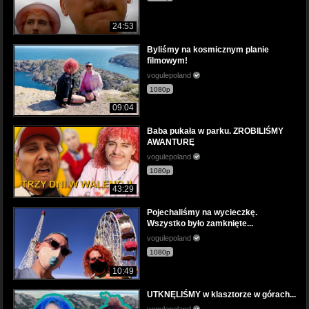
24:53
Byliśmy na kosmicznym planie
filmowym!
vogulepoland
1080p
09:04
Baba pukała w parku. ZROBILIŚMY
AWANTURĘ
vogulepoland
1080p
43:29
Pojechaliśmy na wycieczkę.
Wszystko było zamknięte...
vogulepoland
1080p
10:49
UTKNĘLIŚMY w klasztorze w górach...
vogulepoland