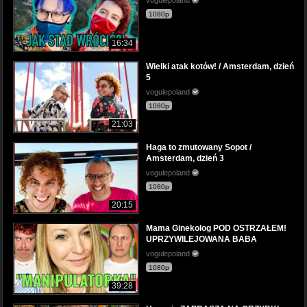
1080p
16:34
Wielki atak kotów! / Amsterdam, dzień
5
vogulepoland
1080p
21:03
Haga to zmutowany Sopot /
Amsterdam, dzień 3
vogulepoland
1080p
20:15
Mama Ginekolog POD OSTRZAŁEM!
UPRZYWILEJOWANA BABA
vogulepoland
1080p
39:28