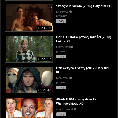
Szczęście świata (2016) Cały film PL
KinoSwiat
premium
1080p
01:38:19
Doris: Historia pewnej miłości (2018)
Lektor PL
Filmy Akcji
premium
1080p
01:28:57
Dziewczyna z szafy (2012) Cały film
PL
KinoSwiat
premium
1080p
01:28:46
AWANTURA o imię dziecka
Wiśniewskiego XD
vogulepoland
1080p