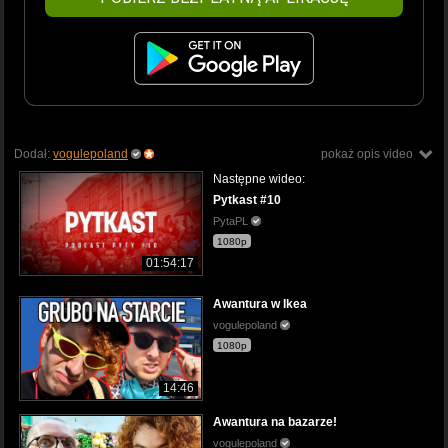
Dodał:
vogulepoland
pokaż opis video
Następne wideo:
Pytkast #10
PytaPL
1080p
01:54:17
Awantura w Ikea
vogulepoland
1080p
14:46
Awantura na bazarze!
vogulepoland