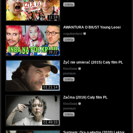
1080p
11:18
AWANTURA O BIUST Young Leosi
vogulepoland
1080p
28:22
Żyć nie umierać (2015) Cały film PL
KinoSwiat
premium
1080p
01:21:14
Zaćma (2016) Cały film PL
KinoSwiat
premium
1080p
01:49:33
Surinam: Gra o władzę (2020) Lektor