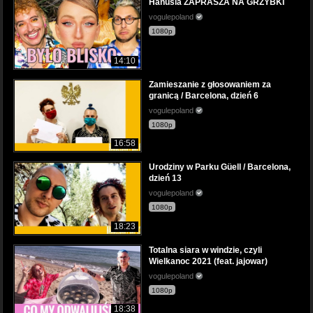
Hanusia ZAPRASZA NA GRZYBKI
vogulepoland
1080p
14:10
Zamieszanie z głosowaniem za
granicą / Barcelona, dzień 6
vogulepoland
1080p
16:58
Urodziny w Parku Güell / Barcelona,
dzień 13
vogulepoland
1080p
18:23
Totalna siara w windzie, czyli
Wielkanoc 2021 (feat. jajowar)
vogulepoland
1080p
18:38