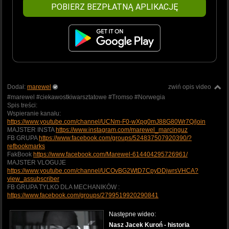
POBIERZ BEZPŁATNĄ APLIKACJĘ
Dodał:
marewel
zwiń opis video
#marewel #ciekawostkiwarsztatowe #Tromso #Norwegia
Spis treści:
Wspieranie kanału:
https://www.youtube.com/channel/UCNm-F0-wXpg0mJ88G80Wr7Q/join
MAJSTER INSTA
https://www.instagram.com/marewel_marcinguz
FB GRUPA
https://www.facebook.com/groups/524837507920390/?
refbookmarks
FakBook
https://www.facebook.com/Marewel-614404295726961/
MAJSTER VLOGUJE
https://www.youtube.com/channel/UCOvBG2WtD7CpyDDjwrsVHCA?
view_assubscriber
FB GRUPA TYLKO DLA MECHANIKÓW :
https://www.facebook.com/groups/2799519920290841
Następne wideo:
Nasz Jacek Kuroń - historia