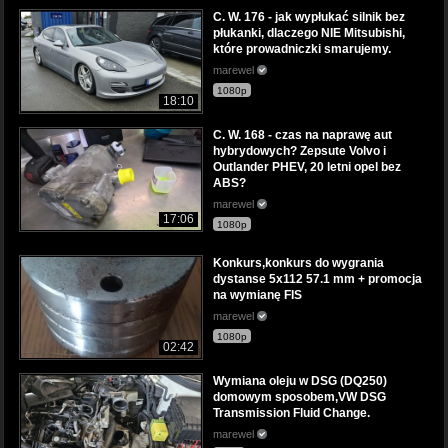
C. W. 176 - jak wypłukać silnik bez
płukanki, dlaczego NIE Mitsubishi,
które prowadniczki smarujemy.
marewel
1080p
18:10
C. W. 168 - czas na naprawę aut
hybrydowych? Zepsute Volvo i
Outlander PHEV, 20 letni opel bez
ABS?
marewel
17:06
1080p
Konkurs,konkurs do wygrania
dystanse 5x112 57.1 mm + promocja
na wymianę FIS
marewel
1080p
02:42
Wymiana oleju w DSG (DQ250)
domowym sposobem,VW DSG
Transmission Fluid Change.
marewel