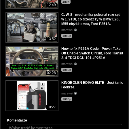
480p
12:49
C. W. 8 - mechanika pokonał rozrząd
w 1. 9TDI, co trzeszczy w BMW E90,
M55 ciężki temat, Ford P251A.
marewel
1080p
13:52
How to fix P251A Code - Power Take-
Off Enable Switch Circuit, Ford Transit
2. 4 TDCI DCU 101 #P251A
marewel
1080p
02:28
KINGBOLEN EDIAG ELITE - Jest tanio
i dobrze.
marewel
1080p
10:27
Komentarze