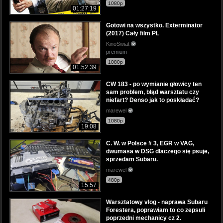
1080p
01:27:19
Gotowi na wszystko. Exterminator
(2017) Cały film PL
KinoSwiat
premium
1080p
01:52:39
CW 183 - po wymianie głowicy ten
sam problem, błąd warsztatu czy
niefart? Denso jak to poskładać?
marewel
1080p
19:08
C. W. w Polsce # 3, EGR w VAG,
dwumasa w DSG dlaczego się psuje,
sprzedam Subaru.
marewel
480p
15:57
Warsztatowy vlog - naprawa Subaru
Forestera, poprawiam to co zepsuli
poprzedni mechanicy cz 2.