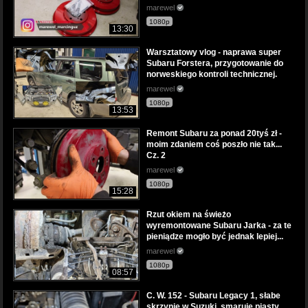
marewel
1080p
13:30
Warsztatowy vlog - naprawa super
Subaru Forstera, przygotowanie do
norweskiego kontroli technicznej.
marewel
1080p
13:53
Remont Subaru za ponad 20tyś zł -
moim zdaniem coś poszło nie tak...
Cz. 2
marewel
1080p
15:28
Rzut okiem na świeżo
wyremontowane Subaru Jarka - za te
pieniądze mogło być jednak lepiej...
marewel
1080p
08:57
C. W. 152 - Subaru Legacy 1, słabe
skrzynie w Suzuki, smaruje piasty