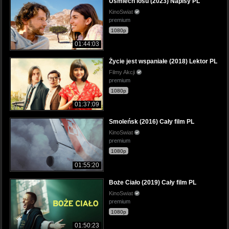
Uśmiech losu (2023) Napisy PL
KinoSwiat
premium
1080p
01:44:03
Życie jest wspaniałe (2018) Lektor PL
Filmy Akcji
premium
1080p
01:37:09
Smoleńsk (2016) Cały film PL
KinoSwiat
premium
1080p
01:55:20
Boże Ciało (2019) Cały film PL
KinoSwiat
premium
1080p
01:50:23