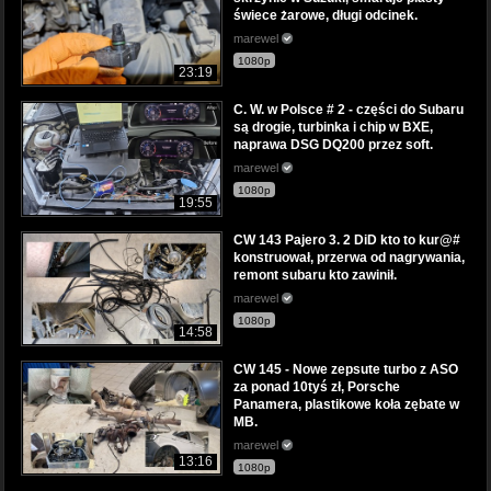
świece żarowe, długi odcinek.
marewel
1080p
23:19
C. W. w Polsce # 2 - części do Subaru
są drogie, turbinka i chip w BXE,
naprawa DSG DQ200 przez soft.
marewel
1080p
19:55
CW 143 Pajero 3. 2 DiD kto to kur@#
konstruował, przerwa od nagrywania,
remont subaru kto zawinił.
marewel
1080p
14:58
CW 145 - Nowe zepsute turbo z ASO
za ponad 10tyś zł, Porsche
Panamera, plastikowe koła zębate w
MB.
marewel
13:16
1080p