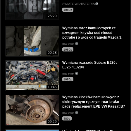
SWIATOWAHISTORIA
1080p
25:29
Wymiana tarcz hamulcowych ze
szwagrem ksywka coś niecoś
potrafię i o włos od tragedii Mazda 3.
marewel
1080p
00:28
Wymiana rozrządu Subaru EJ20 /
EJ25 / EJ204
marewel
1080p
10:46
Wymiana klocków hamulcowych z
elektrycznym ręcznym rear brake
pads replacement EPB VW Passat B7
marewel
480p
09:29