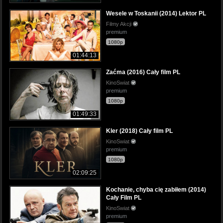
Wesele w Toskanii (2014) Lektor PL
Filmy Akcji
premium
1080p
01:44:13
Zaćma (2016) Cały film PL
KinoSwiat
premium
1080p
01:49:33
Kler (2018) Cały film PL
KinoSwiat
premium
1080p
02:09:25
Kochanie, chyba cię zabiłem (2014)
Cały Film PL
KinoSwiat
premium