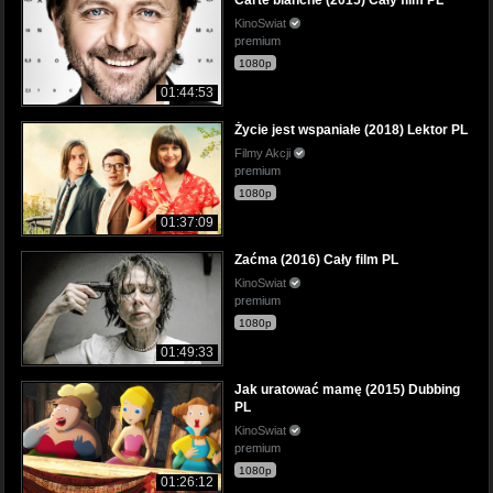
KinoSwiat
premium
1080p
01:44:53
Życie jest wspaniałe (2018) Lektor PL
Filmy Akcji
premium
1080p
01:37:09
Zaćma (2016) Cały film PL
KinoSwiat
premium
1080p
01:49:33
Jak uratować mamę (2015) Dubbing
PL
KinoSwiat
premium
1080p
01:26:12