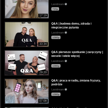
Lastdream
720p
17:19
Q&A | budowa domu, zdrada i
niegrzeczne pytania
Lastdream
1080p
33:34
Q&A pierwsze spotkanie | zaręczyny |
wesele i wiele więcej
Lastdream
1080p
29:20
Q&A: praca w radiu, zmiana fryzury,
podróże
Lastdream
1080p
07:08