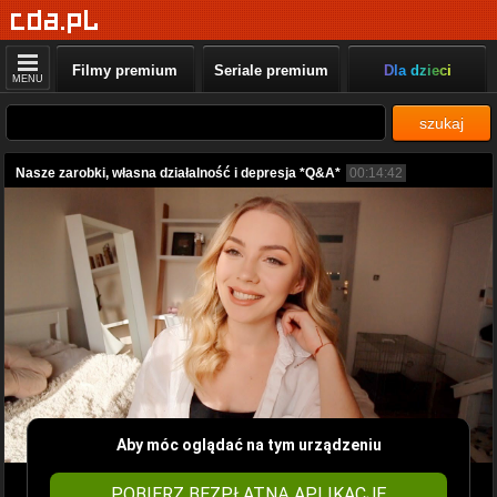
Filmy premium
Seriale premium
Dla dzieci
MENU
szukaj
Nasze zarobki, własna działalność i depresja *Q&A*
00:14:42
Aby móc oglądać na tym urządzeniu
POBIERZ BEZPŁATNĄ APLIKACJĘ