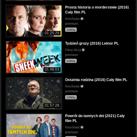
Prosta historia o morderstwie (2016)
Cały film PL
KinoSwiat
premium
1080p
01:25:29
Tydzień grozy (2016) Lektor PL
Filmy Akcji
premium
1080p
01:48:03
Ostatnia rodzina (2016) Cały film PL
KinoSwiat
premium
1080p
01:57:28
Powrót do tamtych dni (2021) Cały
film PL
KinoSwiat
premium