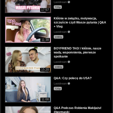
Lastdream
720p
17:57
Kłótnie w związku, motywacja,
szczęście czyli Wasze pytania | Q&A
+ Vlog
Lastdream
1080p
11:38
BOYFRIEND TAG! / kłótnie, nasze
wady, wspomnienia, pierwsze
spotkanie
Lastdream
1080p
15:20
Q&A: Czy polecę do USA?
Lastdream
720p
11:00
Q&A Podczas Robienia Makijażu!
#bezmaski