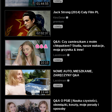
1080p
01:44:55
Jack Strong (2014) Cały Film PL
KinoSwiat
premium
1080p
02:02:37
Q&A: Czy zamieszkam z moim
chłopakiem? Studia, nasze wakacje,
moja grzywka & inne!
Lastdream
1080p
10:15
NOWE AUTO, MIESZKANIE,
ZARĘCZYNY Q&A
Lastdream
1080p
13:48
Q&A O PSIE | Nauka czystości,
obowiązki, koszty, moje porady i
sposoby