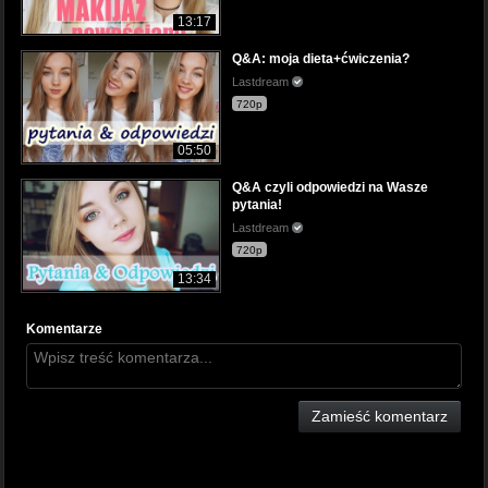
13:17
Q&A: moja dieta+ćwiczenia?
Lastdream
720p
05:50
Q&A czyli odpowiedzi na Wasze
pytania!
Lastdream
720p
13:34
Komentarze
Zamieść komentarz