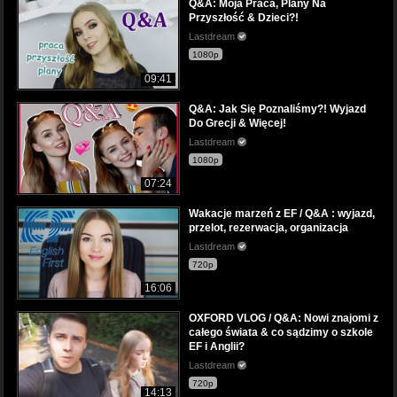
Q&A: Moja Praca, Plany Na
Przyszłość & Dzieci?!
Lastdream
1080p
09:41
Q&A: Jak Się Poznaliśmy?! Wyjazd
Do Grecji & Więcej!
Lastdream
1080p
07:24
Wakacje marzeń z EF / Q&A : wyjazd,
przelot, rezerwacja, organizacja
Lastdream
720p
16:06
OXFORD VLOG / Q&A: Nowi znajomi z
całego świata & co sądzimy o szkole
EF i Anglii?
Lastdream
720p
14:13