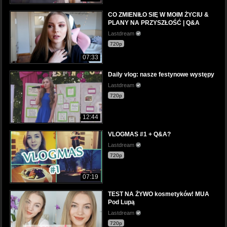
CO ZMIENIŁO SIĘ W MOIM ŻYCIU &
PLANY NA PRZYSZŁOŚĆ | Q&A
Lastdream
720p
07:33
Daily vlog: nasze festynowe występy
Lastdream
720p
12:44
VLOGMAS #1 + Q&A?
Lastdream
720p
07:19
TEST NA ŻYWO kosmetyków! MUA
Pod Lupą
Lastdream
720p