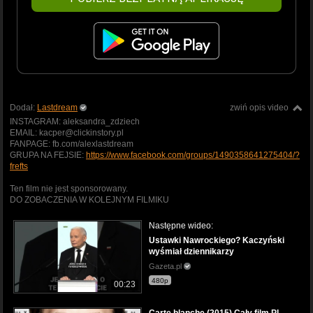
Dodał:
Lastdream
zwiń opis video
INSTAGRAM: aleksandra_zdziech
EMAIL: kacper@clickinstory.pl
FANPAGE: fb.com/alexlastdream
GRUPA NA FEJSIE:
https://www.facebook.com/groups/1490358641275404/?
frefts
Ten film nie jest sponsorowany.
DO ZOBACZENIA W KOLEJNYM FILMIKU
Następne wideo:
Ustawki Nawrockiego? Kaczyński
wyśmiał dziennikarzy
Gazeta.pl
480p
00:23
Carte blanche (2015) Cały film PL