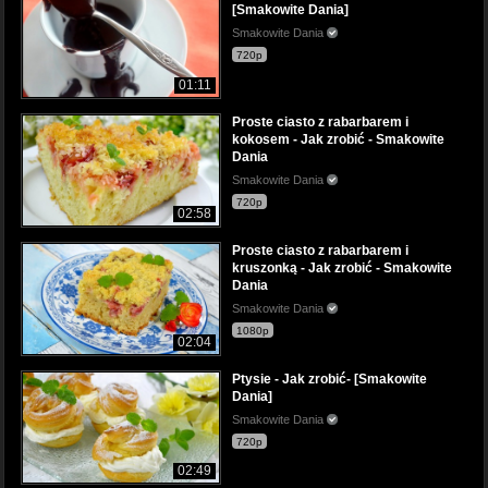
[Smakowite Dania]
Smakowite Dania
720p
01:11
Proste ciasto z rabarbarem i
kokosem - Jak zrobić - Smakowite
Dania
Smakowite Dania
720p
02:58
Proste ciasto z rabarbarem i
kruszonką - Jak zrobić - Smakowite
Dania
Smakowite Dania
1080p
02:04
Ptysie - Jak zrobić- [Smakowite
Dania]
Smakowite Dania
720p
02:49