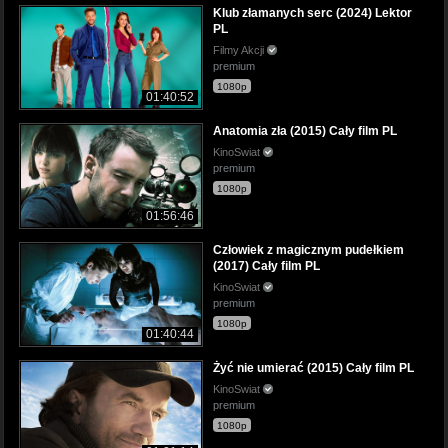
Klub złamanych serc (2024) Lektor
PL
Filmy Akcji
premium
1080p
01:40:52
Anatomia zła (2015) Cały film PL
KinoSwiat
premium
1080p
01:56:46
Człowiek z magicznym pudełkiem
(2017) Cały film PL
KinoSwiat
premium
1080p
01:40:44
Żyć nie umierać (2015) Cały film PL
KinoSwiat
premium
1080p