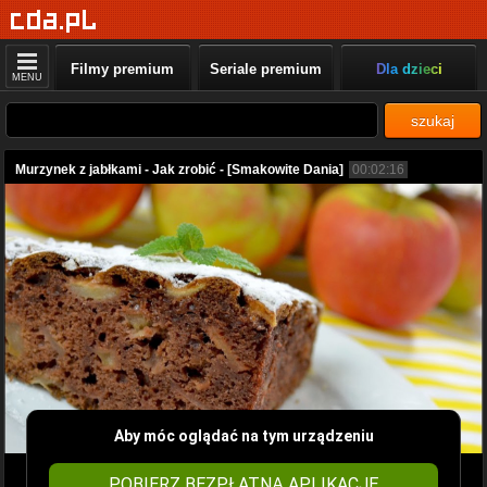
Filmy premium
Seriale premium
Dla dzieci
MENU
szukaj
Murzynek z jabłkami - Jak zrobić - [Smakowite Dania]
00:02:16
Aby móc oglądać na tym urządzeniu
POBIERZ BEZPŁATNĄ APLIKACJĘ