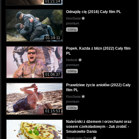
01:21:14
Odnajdę cię (2018) Cały film PL
KinoSwiat
premium
1080p
01:19:11
Popek. Każda z blizn (2022) Cały film
PL
Netlook
premium
1080p
01:06:37
Prawdziwe życie aniołów (2022) Cały
film PL
KinoSwiat
premium
1080p
01:15:53
Naleśniki z dżemem i orzechami oraz
sosem czekoladowym - Jak zrobić -
Smakowite Dania
Smakowite Dania