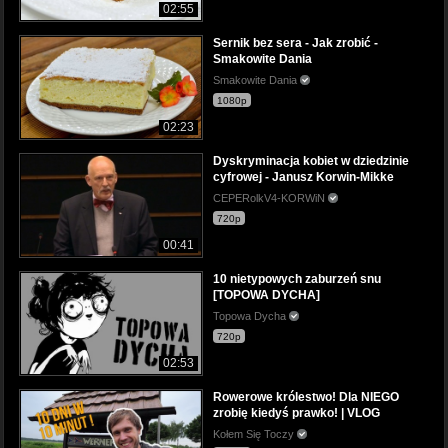
02:55
Sernik bez sera - Jak zrobić -
Smakowite Dania
Smakowite Dania
1080p
02:23
Dyskryminacja kobiet w dziedzinie
cyfrowej - Janusz Korwin-Mikke
CEPERolkV4-KORWiN
720p
00:41
10 nietypowych zaburzeń snu
[TOPOWA DYCHA]
Topowa Dycha
720p
02:53
Rowerowe królestwo! Dla NIEGO
zrobię kiedyś prawko! | VLOG
Kołem Się Toczy