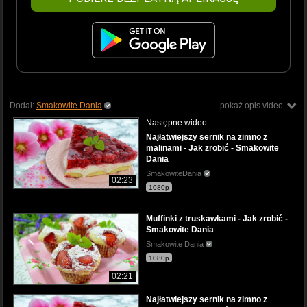
Dodał:
Smakowite Dania
pokaż opis video
Następne wideo:
Najłatwiejszy sernik na zimno z
malinami - Jak zrobić - Smakowite
Dania
SmakowiteDania
02:23
1080p
Muffinki z truskawkami - Jak zrobić -
Smakowite Dania
Smakowite Dania
1080p
02:21
Najłatwiejszy sernik na zimno z