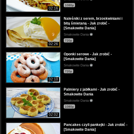
1080p
02:16
Naleśniki z serem, brzoskwiniami i
bitą śmietaną - Jak zrobić -
[Smakowite Dania]
Smakowite Dania
720p
02:26
Oponki serowe - Jak zrobić -
[Smakowite Dania]
Smakowite Dania
720p
02:10
Palmiery z jabłkami - Jak zrobić -
Smakowite Dania
Smakowite Dania
1080p
02:02
Pancakes czyli pankejki - Jak zrobić -
[Smakowite Dania]