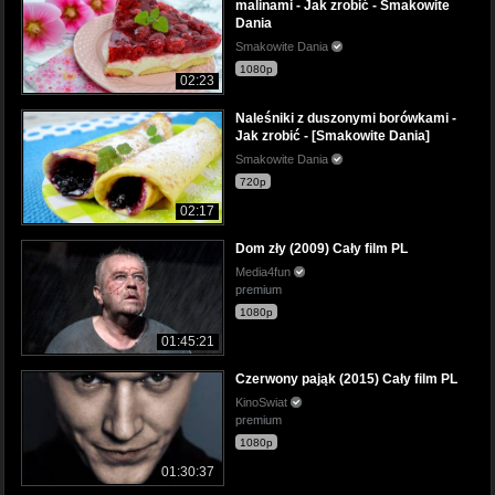
malinami - Jak zrobić - Smakowite
Dania
Smakowite Dania
1080p
02:23
Naleśniki z duszonymi borówkami -
Jak zrobić - [Smakowite Dania]
Smakowite Dania
720p
02:17
Dom zły (2009) Cały film PL
Media4fun
premium
1080p
01:45:21
Czerwony pająk (2015) Cały film PL
KinoSwiat
premium
1080p
01:30:37