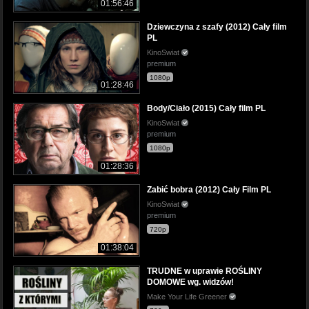
01:56:46
Dziewczyna z szafy (2012) Cały film
PL
KinoSwiat
premium
1080p
01:28:46
Body/Ciało (2015) Cały film PL
KinoSwiat
premium
1080p
01:28:36
Zabić bobra (2012) Cały Film PL
KinoSwiat
premium
720p
01:38:04
TRUDNE w uprawie ROŚLINY
DOMOWE wg. widzów!
Make Your Life Greener