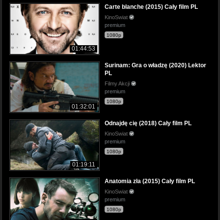
Carte blanche (2015) Cały film PL
KinoSwiat
premium
1080p
01:44:53
Surinam: Gra o władzę (2020) Lektor
PL
Filmy Akcji
premium
1080p
01:32:01
Odnajdę cię (2018) Cały film PL
KinoSwiat
premium
1080p
01:19:11
Anatomia zła (2015) Cały film PL
KinoSwiat
premium
1080p