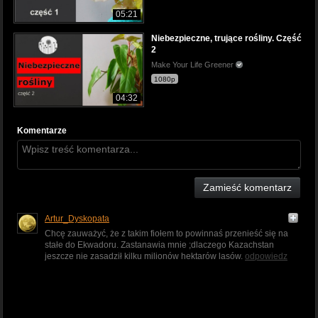
05:21
Niebezpieczne, trujące rośliny. Część
2
Make Your Life Greener
1080p
04:32
Komentarze
Zamieść komentarz
Artur_Dyskopata
Chcę zauważyć, że z takim fiołem to powinnaś przenieść się na
stałe do Ekwadoru. Zastanawia mnie ;dlaczego Kazachstan
jeszcze nie zasadził kilku milionów hektarów lasów.
odpowiedz