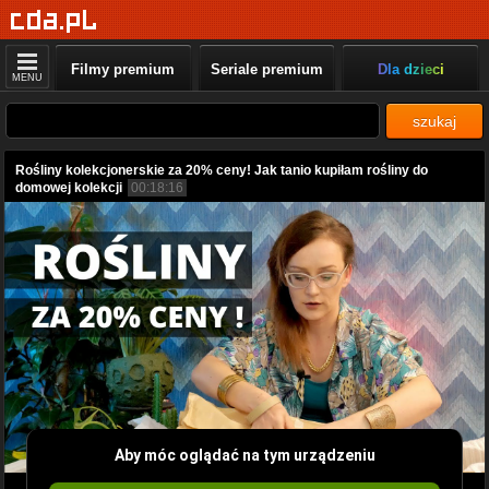
Filmy premium
Seriale premium
Dla dzieci
MENU
szukaj
Rośliny kolekcjonerskie za 20% ceny! Jak tanio kupiłam rośliny do
domowej kolekcji
00:18:16
Aby móc oglądać na tym urządzeniu