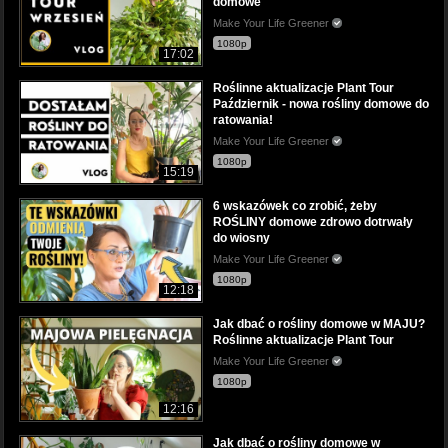
domowe
Make Your Life Greener
1080p
17:02
Roślinne aktualizacje Plant Tour
Październik - nowa rośliny domowe do
ratowania!
Make Your Life Greener
1080p
15:19
6 wskazówek co zrobić, żeby
ROŚLINY domowe zdrowo dotrwały
do wiosny
Make Your Life Greener
1080p
12:18
Jak dbać o rośliny domowe w MAJU?
Roślinne aktualizacje Plant Tour
Make Your Life Greener
1080p
12:16
Jak dbać o rośliny domowe w