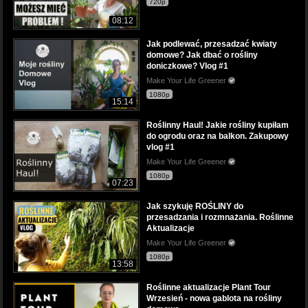
720p
08:12
Jak podlewać, przesadzać kwiaty
domowe? Jak dbać o rośliny
doniczkowe? Vlog #1
Make Your Life Greener
1080p
15:14
Roślinny Haul! Jakie rośliny kupiłam
do ogrodu oraz na balkon. Zakupowy
vlog #1
Make Your Life Greener
1080p
07:23
Jak szykuję ROŚLINY do
przesadzania i rozmnażania. Roślinne
Aktualizacje
Make Your Life Greener
1080p
13:58
Roślinne aktualizacje Plant Tour
Wrzesień - nowa gablota na rośliny