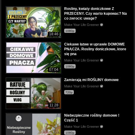
Rosliny, kwiaty doniczkowe Z
PRZECENY. Czy warto kupowac? Na
co zwrocic uwage?
Make Your Life Greener
1080p
18:46
Ciekawe łatwe w uprawie DOMOWE
PNĄCZA. Rosliny doniczkowe, ktore
się pna
Make Your Life Greener
1080p
07:04
Zamierają mi ROŚLINY domowe
Make Your Life Greener
720p
11:28
Niebezpieczne rośliny domowe !
Część 1
Make Your Life Greener
1080p