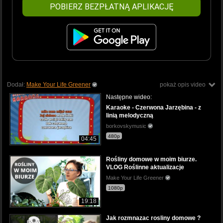
POBIERZ BEZPŁATNĄ APLIKACJĘ
Dodał:
Make Your Life Greener
pokaż opis video
Następne wideo:
Karaoke - Czerwona Jarzębina - z
linią melodyczną
borkovskymusic
480p
04:45
Rośliny domowe w moim biurze.
VLOG Roślinne aktualizacje
Make Your Life Greener
1080p
19:18
Jak rozmnazac rosliny domowe ?