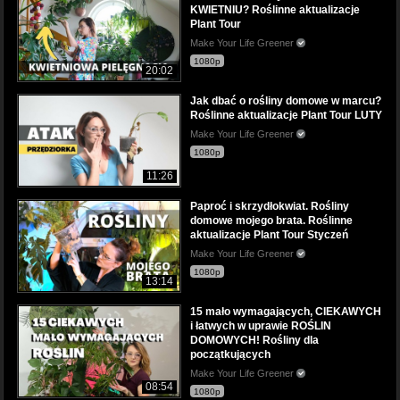
KWIETNIU? Roślinne aktualizacje
Plant Tour
Make Your Life Greener
1080p
20:02
Jak dbać o rośliny domowe w marcu?
Roślinne aktualizacje Plant Tour LUTY
Make Your Life Greener
1080p
11:26
Paproć i skrzydłokwiat. Rośliny
domowe mojego brata. Roślinne
aktualizacje Plant Tour Styczeń
Make Your Life Greener
1080p
13:14
15 mało wymagających, CIEKAWYCH
i łatwych w uprawie ROŚLIN
DOMOWYCH! Rośliny dla
początkujących
Make Your Life Greener
08:54
1080p