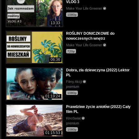
VLOG 3
Make Your Life Greener
1080p
13:33
ROŚLINY DONICZKOWE do
nowoczesnych wnętrz
Make Your Life Greener
720p
06:36
Dobra, zła dziewczyna (2022) Lektor
PL
Filmy Akcji
premium
1080p
01:19:24
Prawdziwe życie aniołów (2022) Cały
film PL
KinoSwiat
premium
1080p
01:15:53