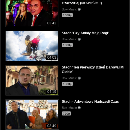
Czarodziej (NOWOŚĆ!!!)
Box-Music
1080p
03:42
Stach 'Czy Anioły Mają Rogi'
Box-Music
1080p
04:03
Stach 'Ten Pierwszy Dzień Darował Mi
Ciebie'
Box-Music
1080p
04:19
Stach - Adwentowy Nadszedł Czas
Box-Music
720p
03:49