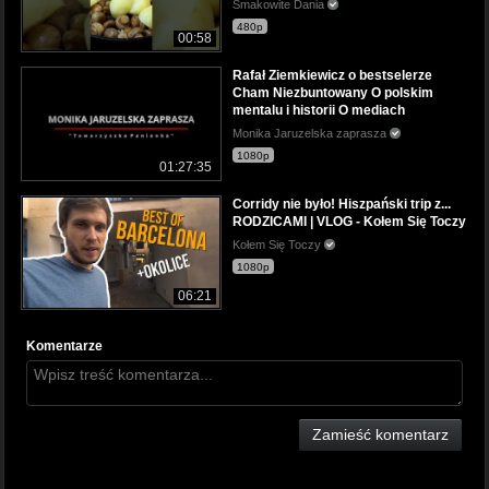
Smakowite Dania
480p
00:58
Rafał Ziemkiewicz o bestselerze
Cham Niezbuntowany O polskim
mentalu i historii O mediach
Monika Jaruzelska zaprasza
1080p
01:27:35
Corridy nie było! Hiszpański trip z...
RODZICAMI | VLOG - Kołem Się Toczy
Kołem Się Toczy
1080p
06:21
Komentarze
Zamieść komentarz