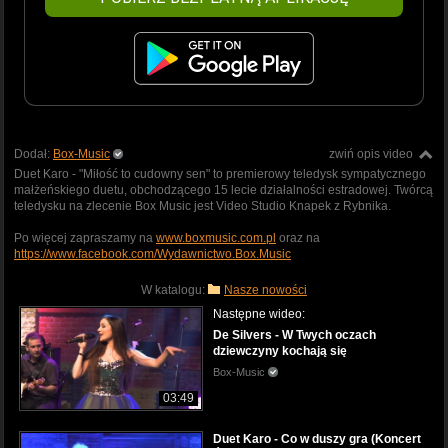
Dodał:
Box-Music
zwiń opis video
Duet Karo - "Miłość to cudowny sen" to premierowy teledysk sympatycznego
małżeńskiego duetu, obchodzącego 15 lecie działalności estradowej. Twórcą
teledysku na zlecenie Box Music jest Video Studio Knapek z Rybnika.
Po więcej zapraszamy na
www.boxmusic.com.pl
oraz na
https://www.facebook.com/Wydawnictwo.Box.Music
W katalogu:
Nasze nowości
Następne wideo:
De Silvers - W Twych oczach
dziewczyny kochają się
Box-Music
03:49
Duet Karo - Co w duszy gra (Koncert