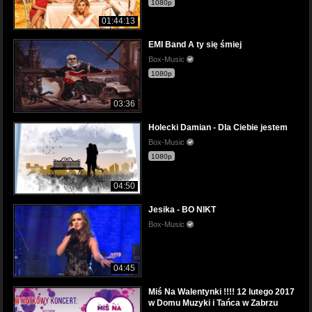
1080p
01:44:13
EMI Band A ty się śmiej
Box-Music
1080p
03:36
Holecki Damian - Dla Ciebie jestem
Box-Music
1080p
04:50
Jesika - BO NIKT
Box-Music
04:45
Miś Na Walentynki !!!! 12 lutego 2017
w Domu Muzyki i Tańca w Zabrzu