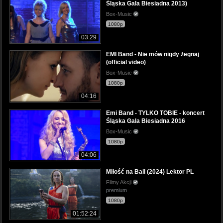
Śląska Gala Biesiadna 2013)
Box-Music
1080p
03:29
EMI Band - Nie mów nigdy żegnaj
(official video)
Box-Music
1080p
04:16
Emi Band - TYLKO TOBIE - koncert
Śląska Gala Biesiadna 2016
Box-Music
1080p
04:06
Miłość na Bali (2024) Lektor PL
Filmy Akcji
premium
1080p
01:52:24