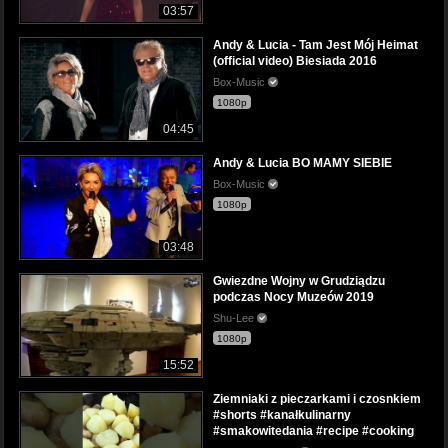
03:57
Andy & Lucia - Tam Jest Mój Heimat
(official video) Biesiada 2016
Box-Music
1080p
04:45
Andy & Lucia BO MAMY SIEBIE
Box-Music
1080p
03:48
Gwiezdne Wojny w Grudziądzu
podczas Nocy Muzeów 2019
Shu-Lee
1080p
15:52
Ziemniaki z pieczarkami i czosnkiem
#shorts #kanałkulinarny
#smakowitedania #recipe #cooking