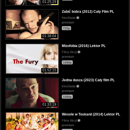
01:25:29
Zabić bobra (2012) Cały Film PL
KinoSwiat
premium
720p
01:38:04
Mizofobia (2016) Lektor PL
Filmy Akcji
premium
1080p
01:52:15
Jedna dusza (2023) Cały film PL
KinoSwiat
premium
1080p
01:33:19
Wesele w Toskanii (2014) Lektor PL
Filmy Akcji
premium