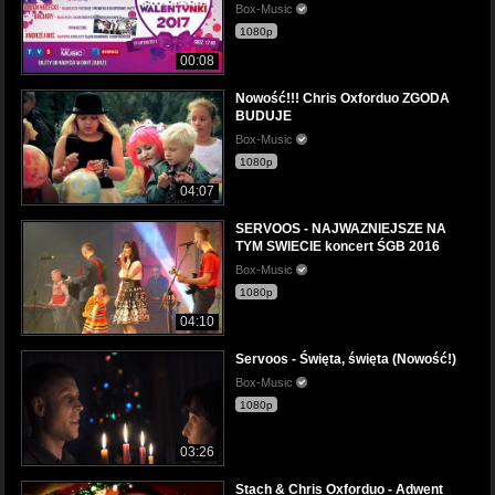
Box-Music
1080p
00:08
Nowość!!! Chris Oxforduo ZGODA
BUDUJE
Box-Music
1080p
04:07
SERVOOS - NAJWAZNIEJSZE NA
TYM SWIECIE koncert ŚGB 2016
Box-Music
1080p
04:10
Servoos - Święta, święta (Nowość!)
Box-Music
1080p
03:26
Stach & Chris Oxforduo - Adwent