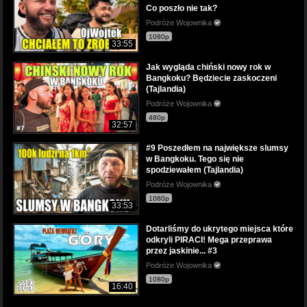
Co poszło nie tak?
Podróże Wojownika
1080p
33:55
Jak wygląda chiński nowy rok w
Bangkoku? Będziecie zaskoczeni
(Tajlandia)
Podróże Wojownika
480p
32:57
#9 Poszedłem na największe slumsy
w Bangkoku. Tego się nie
spodziewałem (Tajlandia)
Podróże Wojownika
1080p
33:53
Dotarliśmy do ukrytego miejsca które
odkryli PIRACI! Mega przeprawa
przez jaskinie... #3
Podróże Wojownika
1080p
16:40