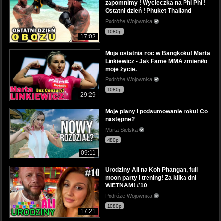
zapomnimy ! Wycieczka na Phi Phi !
Ostatni dzień ! Phuket Thailand
Podróże Wojownika
1080p
17:02
Moja ostatnia noc w Bangkoku! Marta
Linkiewicz - Jak Fame MMA zmieniło
moje życie.
Podróże Wojownika
1080p
29:29
Moje plany i podsumowanie roku! Co
następne?
Marta Sielska
480p
09:11
Urodziny Ali na Koh Phangan, full
moon party i trening! Za kilka dni
WIETNAM! #10
Podróże Wojownika
1080p
17:21