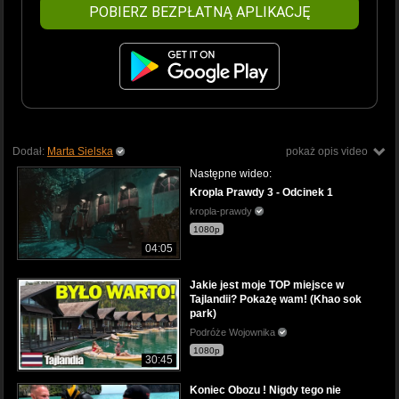
POBIERZ BEZPŁATNĄ APLIKACJĘ
Dodał:
Marta Sielska
pokaż opis video
Następne wideo:
Kropla Prawdy 3 - Odcinek 1
kropla-prawdy
1080p
04:05
Jakie jest moje TOP miejsce w
Tajlandii? Pokażę wam! (Khao sok
park)
Podróże Wojownika
1080p
30:45
Koniec Obozu ! Nigdy tego nie