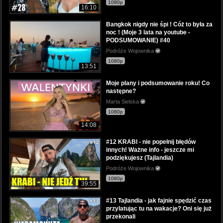
1080p
16:10
Bangkok nigdy nie śpi ! Cóż to była za
noc ! (Moje 3 lata na youtube -
PODSUMOWANIE) #40
Podróże Wojownika
1080p
13:51
Moje plany i podsumowanie roku! Co
następne?
Marta Sielska
1080p
14:08
#12 KRABI - nie popełnij błędów
innych! Ważne info - jeszcze mi
podziękujesz (Tajlandia)
Podróże Wojownika
1080p
39:55
#13 Tajlandia - jak fajnie spędzić czas
przylatując tu na wakacje? Oni się już
przekonali