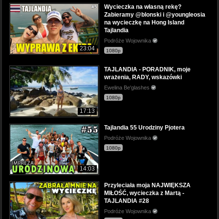
Wycieczka na własną rekę?
Zabieramy @blonski i @youngleosia
na wycieczkę na Hong Island
Tajlandia
Podróże Wojownika
23:04
1080p
TAJLANDIA - PORADNIK, moje
wrażenia, RADY, wskazówki
Ewelina Be'glashes
1080p
17:13
Tajlandia 55 Urodziny Pjotera
Podróże Wojownika
1080p
14:03
Przyleciała moja NAJWIĘKSZA
MIŁOŚĆ, wycieczka z Martą -
TAJLANDIA #28
Podróże Wojownika