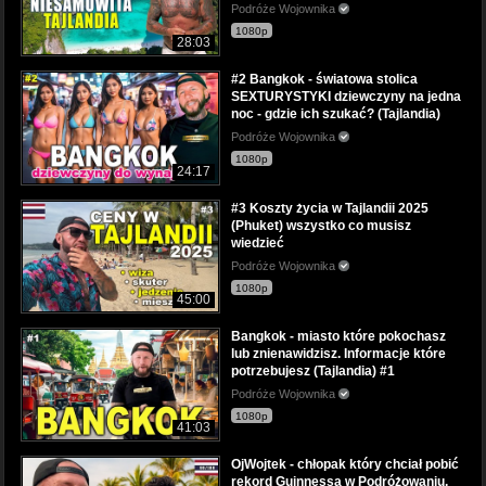
Podróże Wojownika
1080p
28:03
#2 Bangkok - światowa stolica
SEXTURYSTYKI dziewczyny na jedna
noc - gdzie ich szukać? (Tajlandia)
Podróże Wojownika
1080p
24:17
#3 Koszty życia w Tajlandii 2025
(Phuket) wszystko co musisz
wiedzieć
Podróże Wojownika
1080p
45:00
Bangkok - miasto które pokochasz
lub znienawidzisz. Informacje które
potrzebujesz (Tajlandia) #1
Podróże Wojownika
1080p
41:03
OjWojtek - chłopak który chciał pobić
rekord Guinnessa w Podróżowaniu.