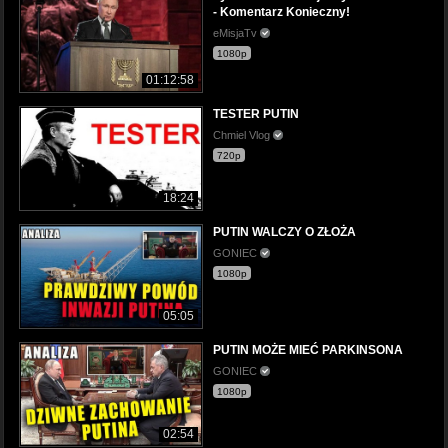
- Komentarz Konieczny!
eMisjaTv
1080p
01:12:58
TESTER PUTIN
Chmiel Vlog
720p
18:24
PUTIN WALCZY O ZŁOŻA
GONIEC
1080p
05:05
PUTIN MOŻE MIEĆ PARKINSONA
GONIEC
1080p
02:54