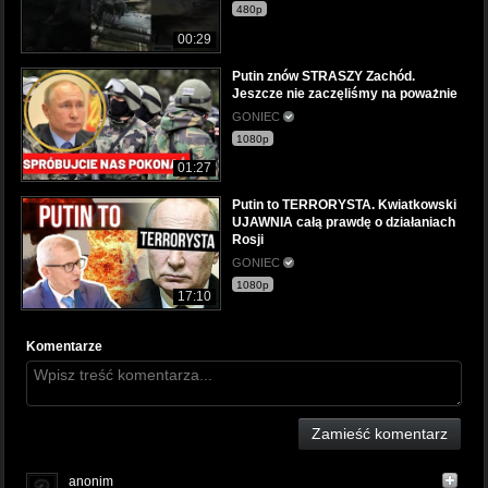
480p
00:29
Putin znów STRASZY Zachód.
Jeszcze nie zaczęliśmy na poważnie
GONIEC
1080p
01:27
Putin to TERRORYSTA. Kwiatkowski
UJAWNIA całą prawdę o działaniach
Rosji
GONIEC
1080p
17:10
Komentarze
Zamieść komentarz
anonim