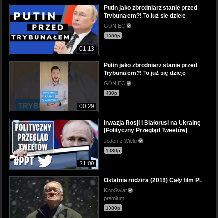
Putin jako zbrodniarz stanie przed
Trybunałem?! To już się dzieje
GONIEC
1080p
01:13
Putin jako zbrodniarz stanie przed
Trybunałem?! To już się dzieje
GONIEC
480p
00:29
Inwazja Rosji i Białorusi na Ukrainę
[Polityczny Przegląd Tweetów]
Jeden z Wielu
1080p
21:09
Ostatnia rodzina (2016) Cały film PL
KinoSwiat
premium
1080p