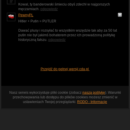
Kowal, ty banderowski śmieciu obyś zdechł w najgorszych
męczarniach.
odpowiedz
PewnyPL
Hitler + Putin = PUTLER
Dawać plusy i rozsyłać to wszystkim wszędzie tak aby za 50 lat
putin nie był jakimś bohaterem przez ich prowadzoną politykę
historyczną fałszu.
odpowiedz
Przejdź do pełnej wersji cda.pl
Nasz serwis wykorzystuje pliki cookie (zobacz
naszą politykę
). Warunki
przechowywania lub dostępu do plików cookies możesz zmienić w
ustawieniach Twojej przeglądarki.
RODO - Informacje