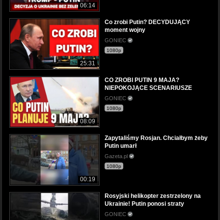
06:14
Co zrobi Putin? DECYDUJĄCY
moment wojny
GONIEC
1080p
25:31
CO ZROBI PUTIN 9 MAJA?
NIEPOKOJĄCE SCENARIUSZE
GONIEC
1080p
08:09
Zapytaliśmy Rosjan. Chciałbym żeby
Putin umarł
Gazeta.pl
1080p
00:19
Rosyjski helikopter zestrzelony na
Ukrainie! Putin ponosi straty
GONIEC