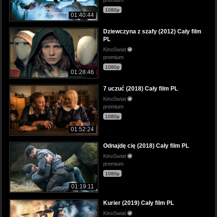
1080p
01:40:44
Dziewczyna z szafy (2012) Cały film
PL
KinoSwiat
premium
1080p
01:28:46
7 uczuć (2018) Cały film PL
KinoSwiat
premium
1080p
01:52:24
Odnajdę cię (2018) Cały film PL
KinoSwiat
premium
1080p
01:19:11
Kurier (2019) Cały film PL
KinoSwiat