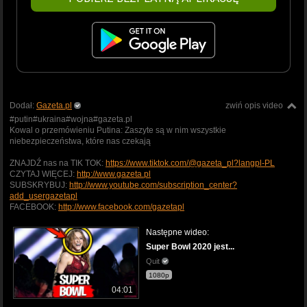
Dodał:
Gazeta.pl
zwiń opis video
#putin#ukraina#wojna#gazeta.pl
Kowal o przemówieniu Putina: Zaszyte są w nim wszystkie
niebezpieczeństwa, które nas czekają
ZNAJDŹ nas na TIK TOK:
https://www.tiktok.com/@gazeta_pl?langpl-PL
CZYTAJ WIĘCEJ:
http://www.gazeta.pl
SUBSKRYBUJ:
http://www.youtube.com/subscription_center?
add_usergazetapl
FACEBOOK:
http://www.facebook.com/gazetapl
Następne wideo:
Super Bowl 2020 jest...
Quit
1080p
04:01