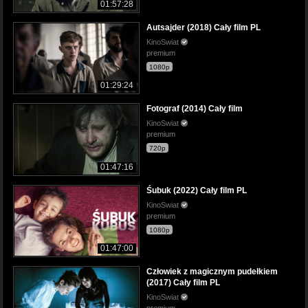
01:57:28
Autsajder (2018) Cały film PL
KinoSwiat
premium
1080p
01:29:24
Fotograf (2014) Cały film
KinoSwiat
premium
720p
01:47:16
Śubuk (2022) Cały film PL
KinoSwiat
premium
1080p
01:47:00
Człowiek z magicznym pudełkiem
(2017) Cały film PL
KinoSwiat
premium