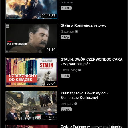
premium
1080p
01:48:37
Stalin w Rosji wiecznie żywy
Gazeta.pl
720p
01:16
STALIN. DWÓR CZERWONEGO CARA
- czy warto kupić?
Chmiel Vlog
720p
00:04
Putin zaczeka, Gowin wyleci -
Komentarz Konieczny!
eMisjaTv
1080p
01:04:38
Żydzi z Putinem w jednym stali domku