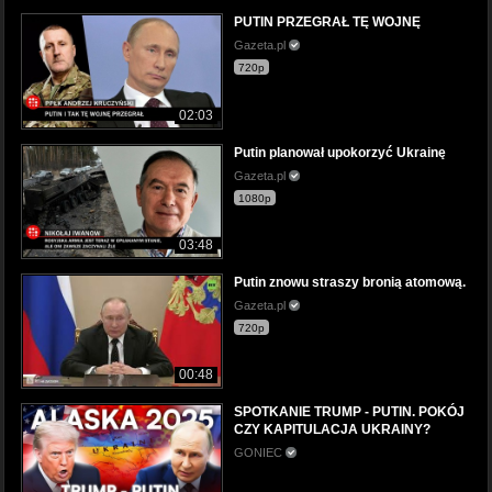
PUTIN PRZEGRAŁ TĘ WOJNĘ
Gazeta.pl
720p
02:03
Putin planował upokorzyć Ukrainę
Gazeta.pl
1080p
03:48
Putin znowu straszy bronią atomową.
Gazeta.pl
720p
00:48
SPOTKANIE TRUMP - PUTIN. POKÓJ
CZY KAPITULACJA UKRAINY?
GONIEC