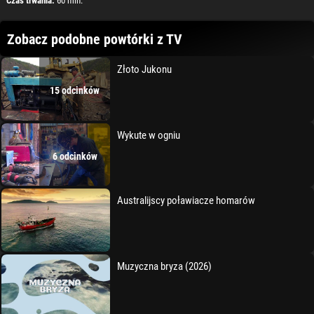
Czas trwania:
60 min.
Zobacz podobne powtórki z TV
Złoto Jukonu
15 odcinków
Wykute w ogniu
6 odcinków
Australijscy poławiacze homarów
Muzyczna bryza (2026)