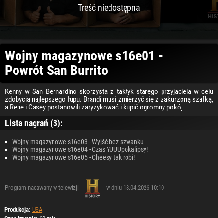
Treść niedostępna
Wojny magazynowe s16e01 -
Powrót San Burrito
Kenny w San Bernardino skorzysta z taktyk starego przyjaciela w celu
zdobycia najlepszego łupu. Brandi musi zmierzyć się z zakurzoną szafką,
a Rene i Casey postanowili zaryzykować i kupić ogromny pokój.
Lista nagrań (3):
Wojny magazynowe s16e03 - Wyjść bez szwanku
Wojny magazynowe s16e04 - Czas YUUUpokalipsy!
Wojny magazynowe s16e05 - Cheesy tak robi!
Program nadawany w telewizji
w dniu 18.04.2026 10:10
Produkcja:
USA