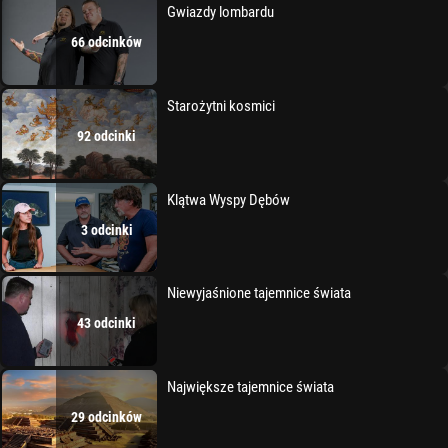
Gwiazdy lombardu
66 odcinków
Starożytni kosmici
92 odcinki
Klątwa Wyspy Dębów
3 odcinki
Niewyjaśnione tajemnice świata
43 odcinki
Największe tajemnice świata
29 odcinków