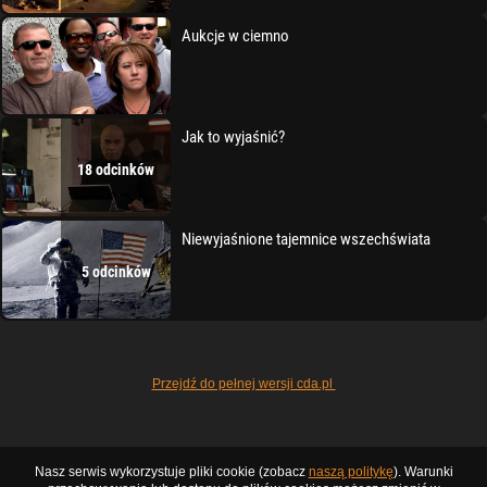
Aukcje w ciemno
Jak to wyjaśnić?
18 odcinków
Niewyjaśnione tajemnice wszechświata
5 odcinków
Przejdź do pełnej wersji cda.pl
Nasz serwis wykorzystuje pliki cookie (zobacz
naszą politykę
). Warunki