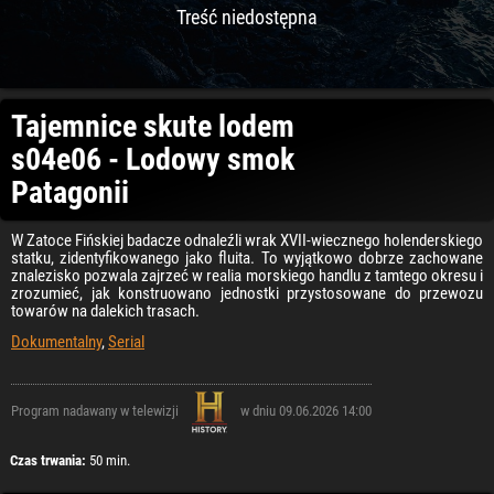
Treść niedostępna
Tajemnice skute lodem
s04e06 - Lodowy smok
Patagonii
W Zatoce Fińskiej badacze odnaleźli wrak XVII-wiecznego holenderskiego
statku, zidentyfikowanego jako fluita. To wyjątkowo dobrze zachowane
znalezisko pozwala zajrzeć w realia morskiego handlu z tamtego okresu i
zrozumieć, jak konstruowano jednostki przystosowane do przewozu
towarów na dalekich trasach.
Dokumentalny
,
Serial
Program nadawany w telewizji
w dniu 09.06.2026 14:00
Czas trwania:
50 min.