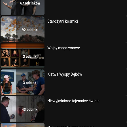
67 odcinków
Starożytni kosmici
92 odcinki
Wojny magazynowe
3 odcinki
Klątwa Wyspy Dębów
3 odcinki
Niewyjaśnione tajemnice świata
43 odcinki