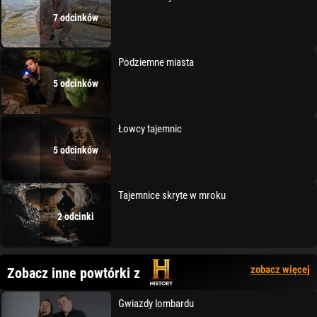
7 odcinków
Podziemne miasta
5 odcinków
Łowcy tajemnic
5 odcinków
Tajemnice skryte w mroku
2 odcinki
zobacz więcej
Zobacz inne powtórki z
Gwiazdy lombardu