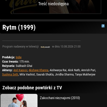
Treść niedostępna
Rytm (1999)
Program nadawany w telewizji
w dniu 13.08.2026 21:00
Produkcja:
Indie
Czas trwania:
175 min.
Reżyseria:
Subhash Ghai
Aktorzy:
Anil Kapoor
,
Akshaye Khanna
, Aishwarya Rai, Alok Nath, Amrish Puri,
Sushma Seth
, Mita Vashist, Saurab Shukla, Jividha Sharma, Tanya Mukherjee
Zobacz podobne powtórki z TV
Zakochani nieznajomi (2010)