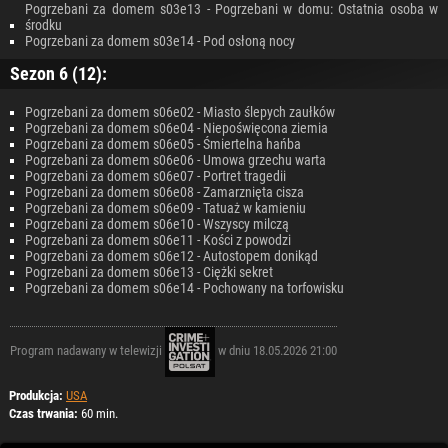
Pogrzebani za domem s03e13 - Pogrzebani w domu: Ostatnia osoba w
środku
Pogrzebani za domem s03e14 - Pod osłoną nocy
Sezon 6 (12):
Pogrzebani za domem s06e02 - Miasto ślepych zaułków
Pogrzebani za domem s06e04 - Niepoświęcona ziemia
Pogrzebani za domem s06e05 - Śmiertelna hańba
Pogrzebani za domem s06e06 - Umowa grzechu warta
Pogrzebani za domem s06e07 - Portret tragedii
Pogrzebani za domem s06e08 - Zamarznięta cisza
Pogrzebani za domem s06e09 - Tatuaż w kamieniu
Pogrzebani za domem s06e10 - Wszyscy milczą
Pogrzebani za domem s06e11 - Kości z powodzi
Pogrzebani za domem s06e12 - Autostopem donikąd
Pogrzebani za domem s06e13 - Ciężki sekret
Pogrzebani za domem s06e14 - Pochowany na torfowisku
Program nadawany w telewizji
w dniu 18.05.2026 21:00
Produkcja:
USA
Czas trwania:
60 min.