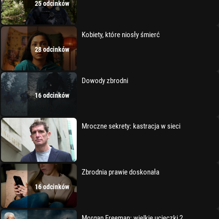
25 odcinków
Kobiety, które niosły śmierć
28 odcinków
Dowody zbrodni
16 odcinków
Mroczne sekrety: kastracja w sieci
Zbrodnia prawie doskonała
16 odcinków
Morgan Freeman: wielkie ucieczki 2