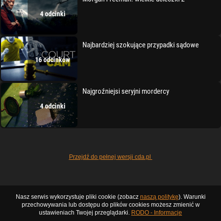
4 odcinki
Najbardziej szokujące przypadki sądowe
16 odcinków
Najgroźniejsi seryjni mordercy
4 odcinki
Przejdź do pełnej wersji cda.pl
Nasz serwis wykorzystuje pliki cookie (zobacz
naszą politykę
). Warunki
przechowywania lub dostępu do plików cookies możesz zmienić w
ustawieniach Twojej przeglądarki.
RODO - Informacje