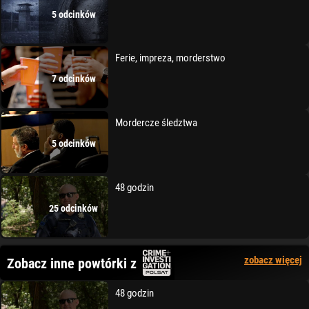
5 odcinków
Ferie, impreza, morderstwo
7 odcinków
Mordercze śledztwa
5 odcinków
48 godzin
25 odcinków
zobacz więcej
Zobacz inne powtórki z
48 godzin