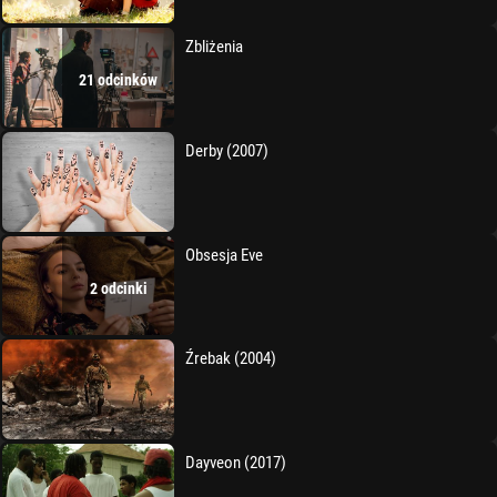
Zbliżenia
21 odcinków
Derby (2007)
Obsesja Eve
2 odcinki
Źrebak (2004)
Dayveon (2017)