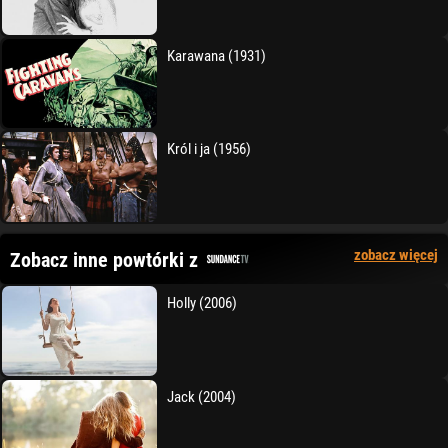
Karawana (1931)
Król i ja (1956)
zobacz więcej
Zobacz inne powtórki z
Holly (2006)
Jack (2004)