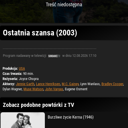
Treść niedostępna
Ostatnia szansa (2003)
Program nadawany w telewizji
w dniu 12.08.2026 17:10
Produkcja:
USA
Czas trwania:
90 min.
Reżyseria:
Joyce Chopra
Aktorzy:
Jennie Garth
,
Lance Henriksen
,
M.C. Gainey
, Lynn Wanlass,
Bradley Cooper
,
Dylan Wagner,
Muse Watson
,
John Vargas
, Eugene Osment
Zobacz podobne powtórki z TV
Burzliwe życie Kerna (1946)